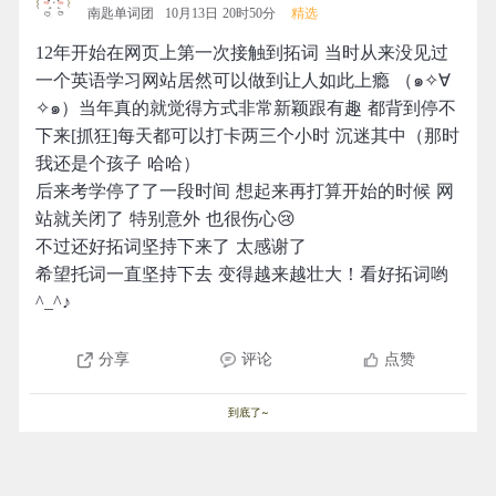
南匙单词团
10月13日 20时50分
精选
12年开始在网页上第一次接触到拓词 当时从来没见过
一个英语学习网站居然可以做到让人如此上瘾 （๑✧∀
✧๑）当年真的就觉得方式非常新颖跟有趣 都背到停不
下来[抓狂]每天都可以打卡两三个小时 沉迷其中（那时
我还是个孩子 哈哈）
后来考学停了了一段时间 想起来再打算开始的时候 网
站就关闭了 特别意外 也很伤心😢
不过还好拓词坚持下来了 太感谢了
希望托词一直坚持下去 变得越来越壮大！看好拓词哟
^_^♪
分享
评论
点赞
到底了~