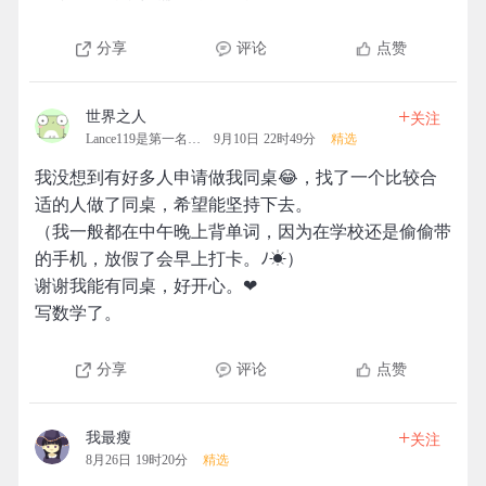
分享
评论
点赞
+
世界之人
关注
Lance119是第一名的拓团
9月10日 22时49分
精选
我没想到有好多人申请做我同桌😂，找了一个比较合
适的人做了同桌，希望能坚持下去。
（我一般都在中午晚上背单词，因为在学校还是偷偷带
的手机，放假了会早上打卡。ﾉ☀）
谢谢我能有同桌，好开心。❤
写数学了。
分享
评论
点赞
+
我最瘦
关注
8月26日 19时20分
精选