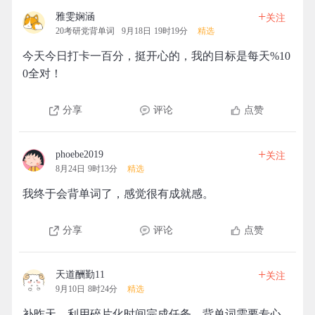
+
雅雯娴涵
关注
20考研党背单词
9月18日 19时19分
精选
今天今日打卡一百分，挺开心的，我的目标是每天%10
0全对！
分享
评论
点赞
+
phoebe2019
关注
8月24日 9时13分
精选
我终于会背单词了，感觉很有成就感。
分享
评论
点赞
+
天道酬勤11
关注
9月10日 8时24分
精选
补昨天，利用碎片化时间完成任务，背单词需要专心，