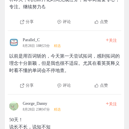
专注。继续努力💪
分享
评论
点赞
+
Parallel_C
关注
8月28日 18时23分
精选
以前是用百词斩的，今天第一天尝试拓词，感到拓词的
理念十分新颖，但是我也很不适应。尤其在看英英释义
时看不懂的单词会不停地查。
分享
评论
点赞
+
George_Danny
关注
8月28日 23时47分
精选
50天！
说长不长，说短不短