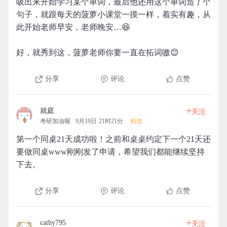
吸出来开始学习某个单词，最后他还用这个单词造了个
句子，就跟每天的菠萝小课堂一摸一样，着实有趣，从
此开始老师早安，老师晚安…😆
好，就秀到这，菠萝老师你要一直在拓词嗷😊
分享
评论
点赞
+
就庭
关注
考研加油喔
9月19日 21时21分
精选
第一个同桌21天成功啦！之前和桌桌约定下一个21天还
要做同桌www刚刚发了申请，希望我们都能继续坚持
下去。
分享
评论
点赞
+
cathy795
关注