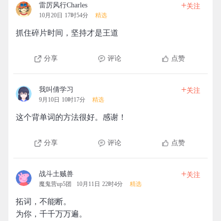
+
雷厉风行Charles
关注
10月20日 17时54分
精选
抓住碎片时间，坚持才是王道
分享
评论
点赞
+
我叫倩学习
关注
9月10日 10时17分
精选
这个背单词的方法很好。感谢！
分享
评论
点赞
+
战斗土贼兽
关注
魔鬼营up5团
10月11日 22时4分
精选
拓词，不能断。
为你，千千万万遍。