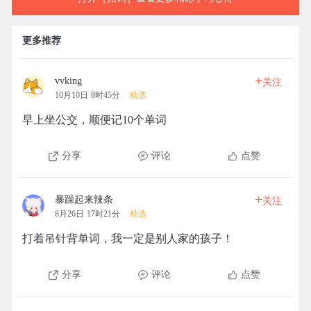
更多推荐
+
vvking
关注
10月10日 8时45分
精选
早上坐公交，顺便记10个单词
分享
评论
点赞
+
暴躁起来辣条
关注
8月26日 17时21分
精选
打着吊针背单词，我一定是别人家的孩子！
分享
评论
点赞