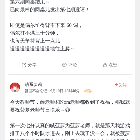
第六期同桌结束～
已向最棒的同桌儿发出第七期邀请！
即使是偶尔忙得背不下来 60 词，
偶尔打不满三十分钟，
也每天坚持背上一点儿
慢慢慢慢慢慢慢慢地往上爬～
分享
评论
点赞
+
萌系萝莉
关注
祖国不会忘记
9月10日 18时46分
精选
今天教师节，薛老师和Nora老师都收到了祝福，那我就
要祝菠萝老师节日快乐～😆
第一次七分认真的喊菠萝为菠萝老师，就是那天我游戏
排了八个小时队才进去，刚上去玩了没一会，就被菠萝