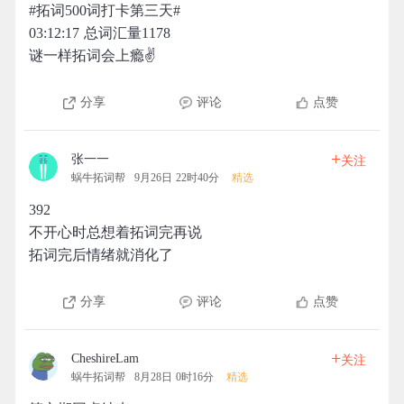
#拓词500词打卡第三天#
03:12:17 总词汇量1178
谜一样拓词会上瘾✌️
分享
评论
点赞
+
张一一
关注
蜗牛拓词帮
9月26日 22时40分
精选
392
不开心时总想着拓词完再说
拓词完后情绪就消化了
分享
评论
点赞
+
CheshireLam
关注
蜗牛拓词帮
8月28日 0时16分
精选