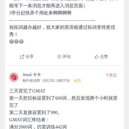
能等下一条消息才能再进入消息页面）
3学分赶快弄个用处来啊啊啊啊
-——————————————————-
祝拓词越办越好，祝大家的英语能通过拓词变得更优
秀！
😆😆😆
分享
评论
点赞
+
JesssL卡卡
关注
蜗牛拓词帮
8月23日 16时37分
精选
三天背完了GMAT
第一天把目标设置到了600词，然后发现两个小时就背
完了
第二天直接设置到了990。
GMAT词汇终结者：
满分2060词，仍需训练442词