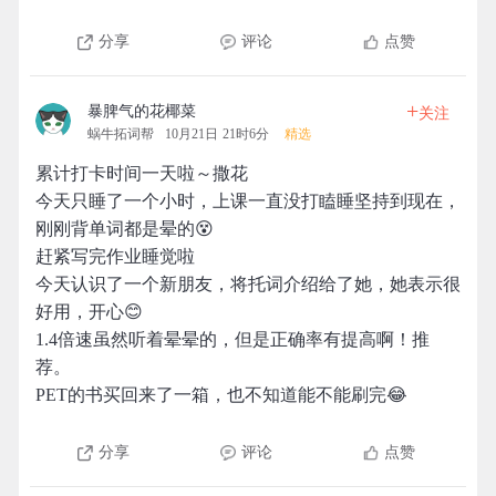
分享
评论
点赞
+
暴脾气的花椰菜
关注
蜗牛拓词帮
10月21日 21时6分
精选
累计打卡时间一天啦～撒花
今天只睡了一个小时，上课一直没打瞌睡坚持到现在，
刚刚背单词都是晕的😵
赶紧写完作业睡觉啦
今天认识了一个新朋友，将托词介绍给了她，她表示很
好用，开心😊
1.4倍速虽然听着晕晕的，但是正确率有提高啊！推
荐。
PET的书买回来了一箱，也不知道能不能刷完😂
分享
评论
点赞