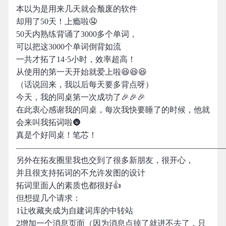
本以为是用来几天就会颓废的软件
却用了50天！上瘾啦🤤
50天内熟练背诵了3000多个单词，
可以把这3000个单词倒背如流
一共才拓了14·5小时，效率超高！
从使用的第一天开始就爱上啦😆😆😆
（话说回来，我以后每天要多背点呀）
今天，我的同桌第一次成功了🎉🎉🎉
在此衷心感谢我的同桌，每次我快要睡了的时候，他就
会来叫我拓词啦🌚
真是个好同桌！笔芯！
——————————————————————————
另外在拓友圈里我也交到了很多新朋友，很开心，
并且很支持拓词的不允许发图的设计
拓词里面人的素质也都很好👍
但想提几个请求：
1让收藏夹成为自建词库的中转站
2增加一个消息页面（因为消息点掉了就进不去了，只