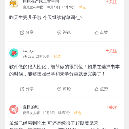
+
康康在产床上背单词
关注
魔鬼营up10团
10月23日 17时28分
精选
昨天生完儿子啦 今天继续背单词^_^
分享
评论
点赞
+
zw_xyh
关注
9月22日 21时50分
精选
软件做的很人性化，细节做的很到位！如果在选择书本
的时候，能够按照已学和未学分类就更完美了！
分享
评论
点赞
+
夏目的斑
关注
夏目友人帐
10月8日 16时59分
精选
虽然已经穷到吃土 可还是续报了17期魔鬼营