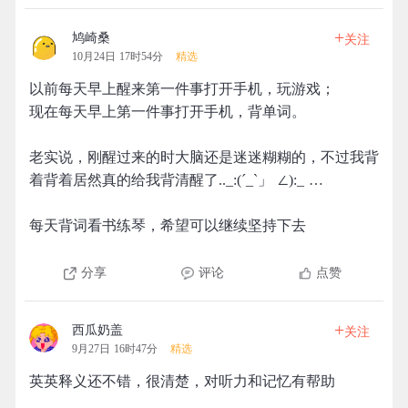
+
鸠崎桑
关注
10月24日 17时54分
精选
以前每天早上醒来第一件事打开手机，玩游戏；
现在每天早上第一件事打开手机，背单词。
老实说，刚醒过来的时大脑还是迷迷糊糊的，不过我背
着背着居然真的给我背清醒了.._:(´_`」 ∠):_ …
每天背词看书练琴，希望可以继续坚持下去
分享
评论
点赞
+
西瓜奶盖
关注
9月27日 16时47分
精选
英英释义还不错，很清楚，对听力和记忆有帮助