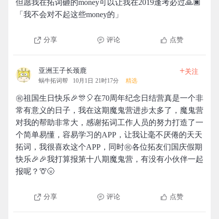
但愿我在拓词砸的money可以让我在2019逢考必过🙏🏿
「我不会对不起这些money的」
分享
评论
点赞
+
亚洲王子长颈鹿
关注
蜗牛拓词帮
10月1日 21时17分
精选
㊗️祖国生日快乐🎉🎊🎈在70周年纪念日结营真是一个非
常有意义的日子，我在这期魔鬼营进步太多了，魔鬼营
对我的帮助非常大，感谢拓词工作人员的努力打造了一
个简单易懂，容易学习的APP，让我让毫不厌倦的天天
拓词，我很喜欢这个APP，同时㊗️各位拓友们国庆假期
快乐🎉🎉我打算报第十八期魔鬼营，有没有小伙伴一起
报呢？🦒🌝
分享
评论
点赞