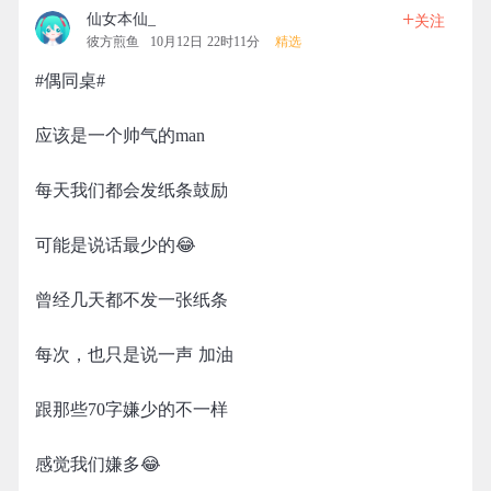
+
仙女本仙_
关注
彼方煎鱼
10月12日 22时11分
精选
#偶同桌#
应该是一个帅气的man
每天我们都会发纸条鼓励
可能是说话最少的😂
曾经几天都不发一张纸条
每次，也只是说一声 加油
跟那些70字嫌少的不一样
感觉我们嫌多😂