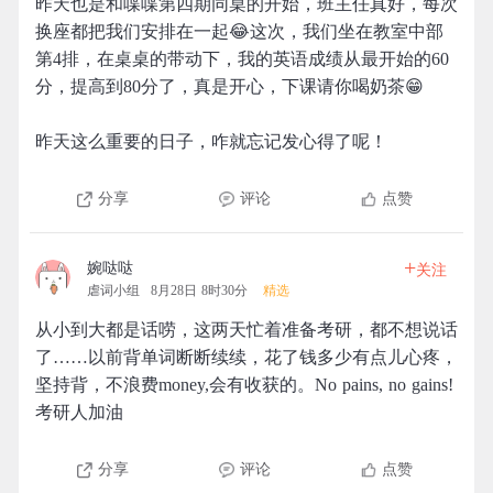
昨天也是和喋喋第四期同桌的开始，班主任真好，每次
换座都把我们安排在一起😂这次，我们坐在教室中部
第4排，在桌桌的带动下，我的英语成绩从最开始的60
分，提高到80分了，真是开心，下课请你喝奶茶😁
昨天这么重要的日子，咋就忘记发心得了呢！
分享
评论
点赞
+
婉哒哒
关注
虐词小组
8月28日 8时30分
精选
从小到大都是话唠，这两天忙着准备考研，都不想说话
了……以前背单词断断续续，花了钱多少有点儿心疼，
坚持背，不浪费money,会有收获的。No pains, no gains!
考研人加油
分享
评论
点赞