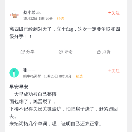
+
蔡小希e3e
关注
10月22日 18时26分
精选
离四级已经剩54天了，立个flag，这次一定要争取和四
级分手！！
分享
评论
点赞
+
张一一
关注
蜗牛拓词帮
10月26日 8时50分
精选
早安早安
一大早成功被自己整懵
面包糊了，鸡蛋裂了，
下楼不记得关没关微波炉，怕把房子烧了，赶紧跑回
去。
来拓词拓几个单词，嗯，证明自己还算正常。