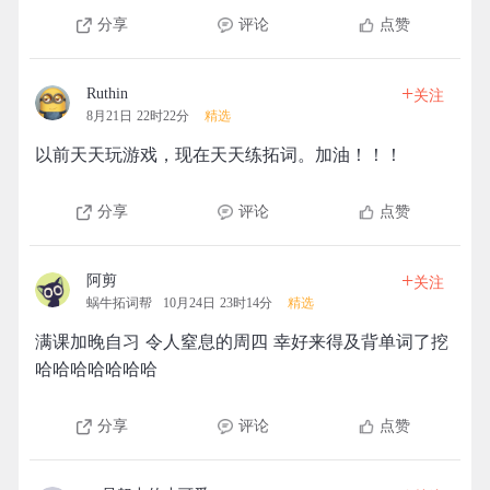
分享
评论
点赞
+
Ruthin
关注
8月21日 22时22分
精选
以前天天玩游戏，现在天天练拓词。加油！！！
分享
评论
点赞
+
阿剪
关注
蜗牛拓词帮
10月24日 23时14分
精选
满课加晚自习 令人窒息的周四 幸好来得及背单词了挖
哈哈哈哈哈哈哈
分享
评论
点赞