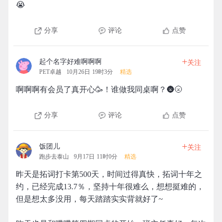
😭
分享
评论
点赞
+
起个名字好难啊啊啊
关注
PET卓越
10月26日 19时3分
精选
啊啊啊有会员了真开心🥳！谁做我同桌啊？🌚🌝
分享
评论
点赞
+
饭团儿
关注
跑步去泰山
9月17日 11时0分
精选
昨天是拓词打卡第500天，时间过得真快，拓词十年之
约，已经完成13.7％，坚持十年很难么，想想挺难的，
但是想太多没用，每天踏踏实实背就好了~