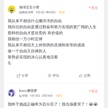
+
海绵宝宝小赞
关注
战狼拓词帮
9月4日 9时49分
精选
我从来不相信什么懒洋洋的自由
我向往的自由是通过勤奋和努力实现的更广阔的人生
那样的自由才是珍贵的 有价值的
我相信一万小时定律
我从来不相信天上掉馅饼的灵感和坐等的成就
做一个自由又自律的人
靠势必实现的决心认真地活着
💪
分享
评论
点赞
+
Karry雁惜梦
关注
kp冲刺
9月18日 21时36分
精选
我终于挑战正确率为百分百了！我当场要哭了！😭😭