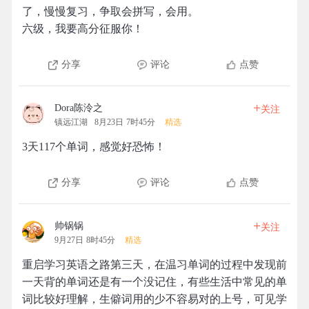
了，慢慢复习，争取会拼写，会用。
六级，我要高分征服你！
分享
评论
点赞
+
Dora陈泠之
关注
镇远江湖
8月23日 7时45分
精选
3天117个单词，感觉好恐怖！
分享
评论
点赞
+
帅锅锅
关注
9月27日 8时45分
精选
重启学习英语之路第三天，在温习单词的过程中发现前
一天背的单词还是有一个没记住，有些生活中常见的单
词比较好理解，生僻词用的少不容易对的上号，可见学