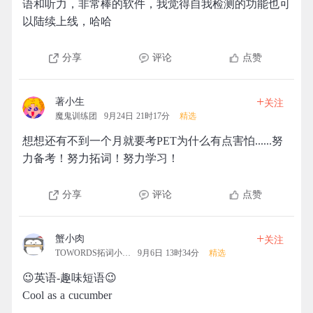
语和听力，非常棒的软件，我觉得自我检测的功能也可
以陆续上线，哈哈
分享
评论
点赞
+
著小生
关注
魔鬼训练团
9月24日 21时17分
精选
想想还有不到一个月就要考PET为什么有点害怕......努
力备考！努力拓词！努力学习！
分享
评论
点赞
+
蟹小肉
关注
TOWORDS拓词小营地
9月6日 13时34分
精选
😉英语-趣味短语😉
Cool as a cucumber