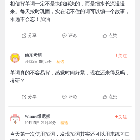
相信背单词一定不是快能解决的，而是细水长流慢慢
来。每天按时巩固，实在记不住的词可以编一个故事，
永远不会忘！加油
分享
评论
点赞
+
佛系考研
关注
9月25日 8时28分
精选
单词真的不容易背，感觉时间好紧，现在还来得及吗，
考研？
分享
评论
点赞
+
Winnie维尼熊
关注
10月15日 21时40分
精选
今天第一次使用拓词，发现拓词其实还可以用来练习口