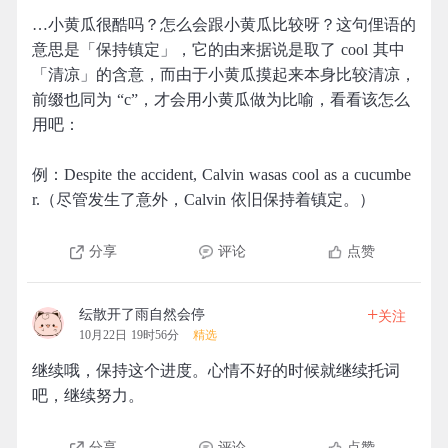
…小黄瓜很酷吗？怎么会跟小黄瓜比较呀？这句俚语的
意思是「保持镇定」，它的由来据说是取了 cool 其中
「清凉」的含意，而由于小黄瓜摸起来本身比较清凉，
前缀也同为 “c”，才会用小黄瓜做为比喻，看看该怎么
用吧：
例：Despite the accident, Calvin wasas cool as a cucumbe
r.（尽管发生了意外，Calvin 依旧保持着镇定。）
分享
评论
点赞
+
纭散开了雨自然会停
关注
10月22日 19时56分
精选
继续哦，保持这个进度。心情不好的时候就继续托词
吧，继续努力。
分享
评论
点赞