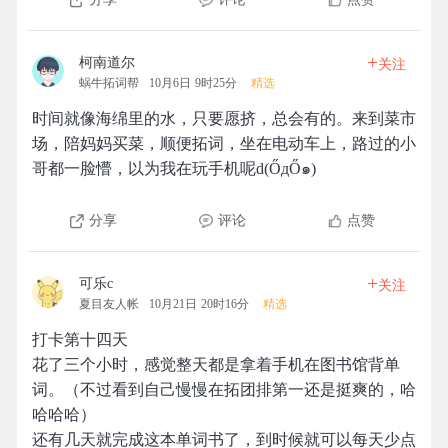
+
柯南道尔
关注
蜗牛拓词帮
10月6日 9时25分
精选
时间就像海绵里的水，只要愿挤，总会有的。来到菜市
场，陪妈妈买菜，顺便拓词，坐在电动车上，路过的小
哥都一脸懵，以为我在玩手机呢d(ŐдŐ๑)
分享
评论
点赞
+
可乐c
关注
夏目友人帐
10月21日 20时16分
精选
打卡第十四天
花了三个小时，感觉整天都是拿着手机在图书馆背单
词。（不过看到自己慢慢在拓团排第一还是挺爽的，哈
哈哈哈）
还有几天就完成这本单词书了，到时候就可以每天少点