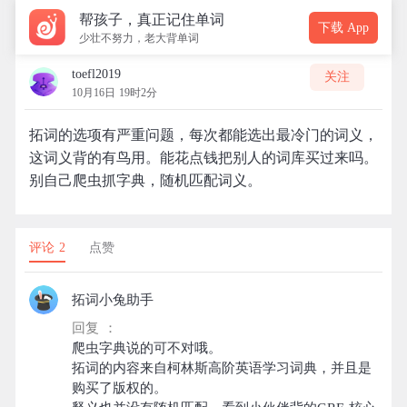
帮孩子，真正记住单词
下载 App
少壮不努力，老大背单词
toefl2019
关注
10月16日 19时2分
拓词的选项有严重问题，每次都能选出最冷门的词义，
这词义背的有鸟用。能花点钱把别人的词库买过来吗。
别自己爬虫抓字典，随机匹配词义。
评论 2
点赞
拓词小兔助手
回复 ：
爬虫字典说的可不对哦。
拓词的内容来自柯林斯高阶英语学习词典，并且是
购买了版权的。