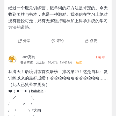
经过一个魔鬼训练营，记单词的好方法是肯定的。今天
收到奖牌与书本，也是一种激励。我深信在学习上绝对
没有捷径可走，只有无懈坚持精神加上科学系统的学习
方法的道路。
分享
评论
点赞
+
Felix亮剑
关注
奋勇前进__龙之队
10月7日 15时11分
精选
我滴天！语境训练首次屠榜！排名第29！这是自我回复
训练以来的最好成绩！哈哈哈哈哈哈哈哈哈哈哈哈……
（此人已笑晕在厕所）
❤️ ( ⚫︎ー⚫︎ ) balalala~
／ ＼
/ ○ \
/ / ヽ \大白