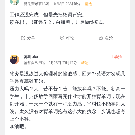
魔鬼营考研13团
10月8日 23时56分
精选
工作还没完成，但是先把拓词背完。
读在职，只能是5+2，白加黑，开启hard模式。
分享
评论
点赞
+
赤叶aka
关注
监督自己用的
9月26日 23时12分
精选
终究是没敌过太偏理科的挫败感，回来补英语才发现几
乎是零基础开始。
压力大吗？大。苦不苦？苦。能放弃吗？不能。新高一
学生，十点多放学回家写完作业才能开始背单词，现在
刚开始，一天十个就有一种乏力感，平时也不能学到太
晚。太久没有对背单词抱有这么大的执念，少说也想考
上个本科。
加油吧。