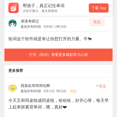
帮孩子，真正记住单词
下载 App
少壮不努力，老大背单词
渣渣考研记
关注
魔鬼营考研8团
9月6日 13时34分
拓词这个软件就是有让你想打开的力量。牛🐂
打开［拓词］查看更多精彩学习心得
更多推荐
+
我喜欢邓邓邓伦啊
关注
魔鬼营考研8团
9月12日 7时53分
精选
今天又和同桌组成同桌啦，哈哈哈，好开心呀，每天早
上起来抓紧背单词，嗯，真好❤️