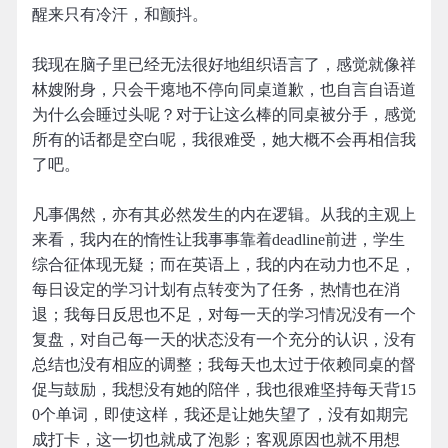
醒来只有冷汗，和颤抖。
我现在脑子里已经无法很好地组织语言了，感觉就像祥
林嫂附身，只会干瘪地不停向同桌道歉，也自言自语道
为什么会睡过头呢？对于让这么棒的同桌被分手，感觉
所有的话都是空白呢，我很难受，她大概不会再相信我
了吧。
凡事偶然，亦有其必然发生的内在逻辑。从我的主观上
来看，我内在的惰性让我事事靠着deadline前进，学生
综合征体现无疑；而在英语上，我的内在动力也不足，
每日设定的学习计划有点转变为了任务，热情也在消
退；我每日反思也不足，对每一天的学习情况没有一个
复盘，对自己每一天的状态没有一个充分的认识，没有
总结也没有相应的调整；我每天也太过于依赖同桌的督
促与鼓励，我想没有她的陪伴，我也很难坚持每天背15
0个单词，即使这样，我还是让她失望了，没有如期完
成打卡，这一切也就成了泡影；客观原因也就不用想