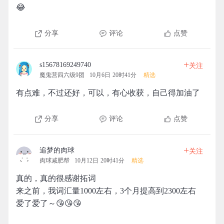
😂
分享
评论
点赞
+
s15678169249740
关注
魔鬼营四六级9团
10月6日 20时41分
精选
有点难，不过还好，可以，有心收获，自己得加油了
分享
评论
点赞
+
追梦的肉球
关注
肉球减肥帮
10月12日 20时41分
精选
真的，真的很感谢拓词
来之前，我词汇量1000左右，3个月提高到2300左右
爱了爱了～😘😘😘