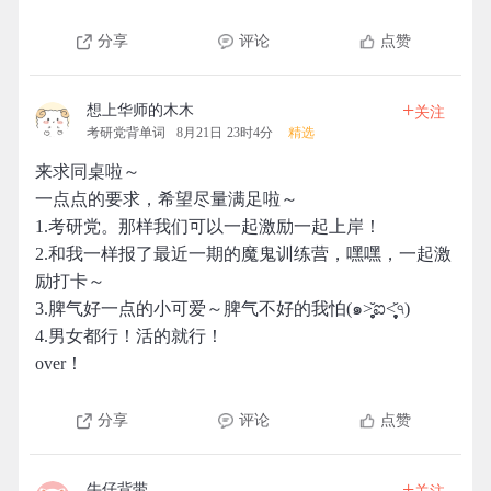
分享
评论
点赞
+
想上华师的木木
关注
考研党背单词
8月21日 23时4分
精选
来求同桌啦～
一点点的要求，希望尽量满足啦～
1.考研党。那样我们可以一起激励一起上岸！
2.和我一样报了最近一期的魔鬼训练营，嘿嘿，一起激
励打卡～
3.脾气好一点的小可爱～脾气不好的我怕(๑˃̥̩̥̥̥̥̆ಐ˂̩̩̥̥̩̥̆৭)
4.男女都行！活的就行！
over！
分享
评论
点赞
+
牛仔背带