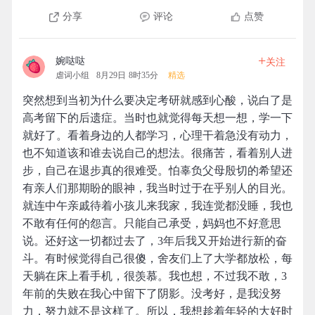
分享
评论
点赞
+
婉哒哒
关注
虐词小组
8月29日 8时35分
精选
突然想到当初为什么要决定考研就感到心酸，说白了是
高考留下的后遗症。当时也就觉得每天想一想，学一下
就好了。看着身边的人都学习，心理干着急没有动力，
也不知道该和谁去说自己的想法。很痛苦，看着别人进
步，自己在退步真的很难受。怕辜负父母殷切的希望还
有亲人们那期盼的眼神，我当时过于在乎别人的目光。
就连中午亲戚待着小孩儿来我家，我连觉都没睡，我也
不敢有任何的怨言。只能自己承受，妈妈也不好意思
说。还好这一切都过去了，3年后我又开始进行新的奋
斗。有时候觉得自己很傻，舍友们上了大学都放松，每
天躺在床上看手机，很羡慕。我也想，不过我不敢，3
年前的失败在我心中留下了阴影。没考好，是我没努
力，努力就不是这样了。所以，我想趁着年轻的大好时