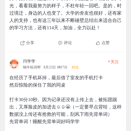
光，看看我最努力的样子，不枉年轻一回吧。是的，时
过境迁，身边的人也变了。大学的舍友也很好，还有家
人的支持，也有这三年以来不断碰壁总结出来适合自己
的学习方法，还有114天，加油，全力以赴！
分享
评论
点赞
+
闫学学
关注
蜗牛拓词帮
8月23日 0时7分
精选
在经历了手机坏掉，最后借了室友的手机打卡
然后惊险的保住了我的同桌
打卡30分10秒。因为记录还没有上传上去，被拓团踢
出，又厚脸皮的加进去☺️☺️😬（一定要早点背哇，这样
数据没上传还有抢救的可能，刮风下雨先背单词）
先背单词！睡醒先背单词好吗学学