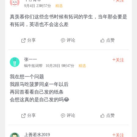
关注
9月4日 23时57分
精选
真羡慕你们这些念书时候有拓词的学生，当年那会要是
有拓词，英语也不会这么差
分享
评论
点赞
+
张一一
关注
蜗牛拓词帮
10月28日 9时47分
精选
我在想一个问题
我跟马吃菠萝同桌一年以后
再回首看看自己发的纸条
会想这真的是自己发的吗😂
分享
评论
点赞
+
上善若水2019
关注