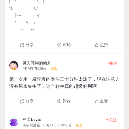
| / \ |
\Ԏ Ԏ/
卜− ―イ
\ /\ /
︶ ︶
分享
评论
点赞
+
努力背词的仙女
关注
9月9日 7时36分
精选
第一次用，发现真的专注三十分钟太难了，现在注意力
没有原来集中了，这个软件真的超级好用啊
分享
评论
点赞
+
村长Logan
关注
考研加油喔
10月14日 10时20分
精选