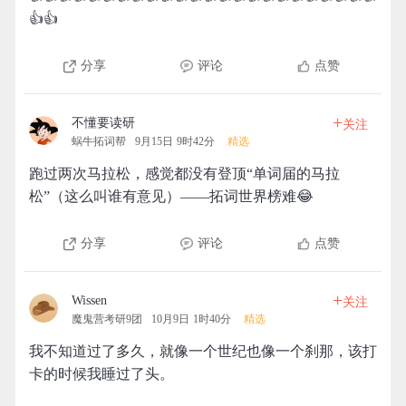
👍👍
分享
评论
点赞
+
不懂要读研
关注
蜗牛拓词帮
9月15日 9时42分
精选
跑过两次马拉松，感觉都没有登顶“单词届的马拉
松”（这么叫谁有意见）——拓词世界榜难😂
分享
评论
点赞
+
Wissen
关注
魔鬼营考研9团
10月9日 1时40分
精选
我不知道过了多久，就像一个世纪也像一个刹那，该打
卡的时候我睡过了头。