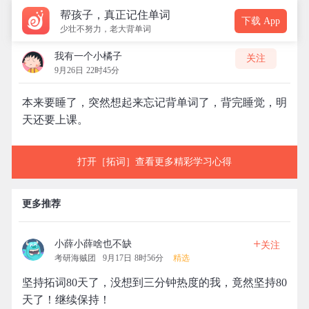
帮孩子，真正记住单词
下载 App
少壮不努力，老大背单词
我有一个小橘子
关注
9月26日 22时45分
本来要睡了，突然想起来忘记背单词了，背完睡觉，明
天还要上课。
打开［拓词］查看更多精彩学习心得
更多推荐
+
小薛小薛啥也不缺
关注
考研海贼团
9月17日 8时56分
精选
坚持拓词80天了，没想到三分钟热度的我，竟然坚持80
天了！继续保持！