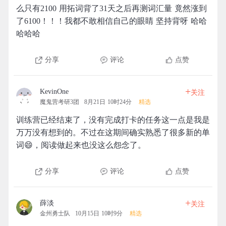
么只有2100 用拓词背了31天之后再测词汇量 竟然涨到
了6100！！！我都不敢相信自己的眼睛 坚持背呀 哈哈
哈哈哈
分享
评论
点赞
+
KevinOne
关注
魔鬼营考研3团
8月21日 10时24分
精选
训练营已经结束了，没有完成打卡的任务这一点是我是
万万没有想到的。不过在这期间确实熟悉了很多新的单
词😄，阅读做起来也没这么怨念了。
分享
评论
点赞
+
薛淡
关注
金州勇士队
10月15日 10时9分
精选