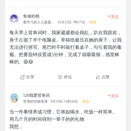
+
鱼做的桃
关注
爱学习的人儿最最最可爱
10月23日 7时17分
精选
每天早上背单词时，我家葳葳都会捣乱，趴在我跟前，
身子占据了半个电脑桌。草稿纸被压在她的身下，让我
无法进行拼写。尾巴时不时敲打着桌子，勾引着我的毒
瘾。把番茄钟设置成5分钟，完成了就吸吸猫，感觉棒
棒的。😄😄
分享
评论
点赞
+
520我爱背单词
关注
学渣的华丽变身
9月19日 11时10分
精选
当一件事情养成习惯，它将如喝水，吃饭一样简单。
用几个月的时间得到一辈子的的礼物
我想，