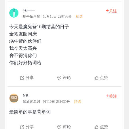
+
张一一
关注
蜗牛拓词帮
10月15日 22时38分
精选
今天是魔鬼营10期结营的日子
全拓友圈同庆
蜗牛帮的伙伴们
我今天太高兴
舍不得清你们
你们好好拓词哈
分享
评论
点赞
+
NB
关注
加油背单词
9月10日 23时35分
精选
最简单的事是背单词
分享
评论
点赞