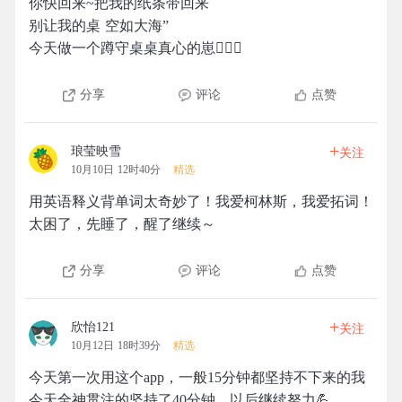
你快回来~把我的纸条带回来
别让我的桌 空如大海”
今天做一个蹲守桌桌真心的崽🙆🏻‍♀️
分享
评论
点赞
+
琅莹映雪
关注
10月10日 12时40分
精选
用英语释义背单词太奇妙了！我爱柯林斯，我爱拓词！
太困了，先睡了，醒了继续～
分享
评论
点赞
+
欣怡121
关注
10月12日 18时39分
精选
今天第一次用这个app，一般15分钟都坚持不下来的我
今天全神贯注的坚持了40分钟，以后继续努力💪