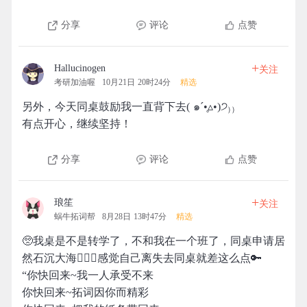
分享
评论
点赞
+
Hallucinogen
关注
考研加油喔
10月21日 20时24分
精选
另外，今天同桌鼓励我一直背下去( ๑ˊ•̥▵•)੭₎₎
有点开心，继续坚持！
分享
评论
点赞
+
琅笙
关注
蜗牛拓词帮
8月28日 13时47分
精选
🥺我桌是不是转学了，不和我在一个班了，同桌申请居
然石沉大海🤦🏻‍♀️感觉自己离失去同桌就差这么点🔑
“你快回来~我一人承受不来
你快回来~拓词因你而精彩