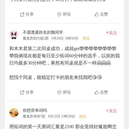
分享
评论
点赞
+
不愿透露姓名的魏同学
关注
魔鬼营四六级2团
9月29日 16时43分
精选
和木木君第二次同桌成功，成就get🤓🤓🤓🤓🤓🤓🤓🤓
🤓我俩现在都是每日至少拓词60分钟的选手，以前的我
日均最多30分钟吧，果然有同桌就是不一样🤗🤗🤗
想找个同桌，能稳定打卡的朋友来找我吧😘😘
分享
评论
点赞
+
你想背单词吗
关注
魔鬼营考研7团
8月22日 23时28分
精选
用拓词的第一天测词汇量是2100 那会觉得好尴尬啊怎