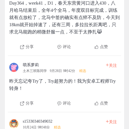
Day364，week41，D1，春天东营黄河口进入430，八
月哈马结束后，全年4个全马，年度双目标完成，训练
就有点放松了，北马中签的确实有点猝不及防，今天到
18km就开始掉速了，还有三周，多拉拉长距离吧，只
求北马能跑的稍微舒服一点，不至于太挣扎😹
分享
评论
点赞
+
萌系萝莉
关注
土木三班陈同学
9月28日 9时42分
精选
昨天忘记夸Try了，Try超努力的！我为安卓工程师Try
转身！
分享
评论
点赞
+
s15330340349032
关注
10月24日 9时48分
精选