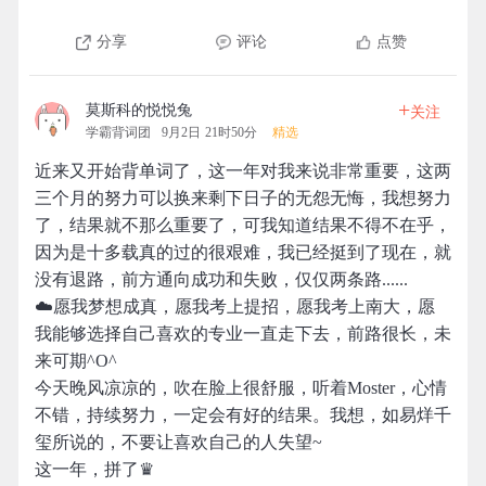
分享
评论
点赞
+
莫斯科的悦悦兔
关注
学霸背词团
9月2日 21时50分
精选
近来又开始背单词了，这一年对我来说非常重要，这两
三个月的努力可以换来剩下日子的无怨无悔，我想努力
了，结果就不那么重要了，可我知道结果不得不在乎，
因为是十多载真的过的很艰难，我已经挺到了现在，就
没有退路，前方通向成功和失败，仅仅两条路......
☁️愿我梦想成真，愿我考上提招，愿我考上南大，愿
我能够选择自己喜欢的专业一直走下去，前路很长，未
来可期^O^
今天晚风凉凉的，吹在脸上很舒服，听着Moster，心情
不错，持续努力，一定会有好的结果。我想，如易烊千
玺所说的，不要让喜欢自己的人失望~
这一年，拼了♛