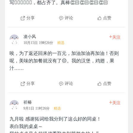
写✍🏻✍🏻✍🏻，都占齐了。真棒👏🏻👏🏻👏🏻👏🏻
分享
评论
点赞
+
凌小风
关注
10月15日 19时26分
精选
唉，为了返还回来的一百元，加油加油再加油！否则
呢，美味的加餐就没有了😔。我的汉堡，鸡翅，果
汁……
分享
评论
点赞
+
祈椿
关注
9月1日 11时26分
精选
九月啦 感谢拓词给我分到了这么好的同桌！
表白我的桌桌～