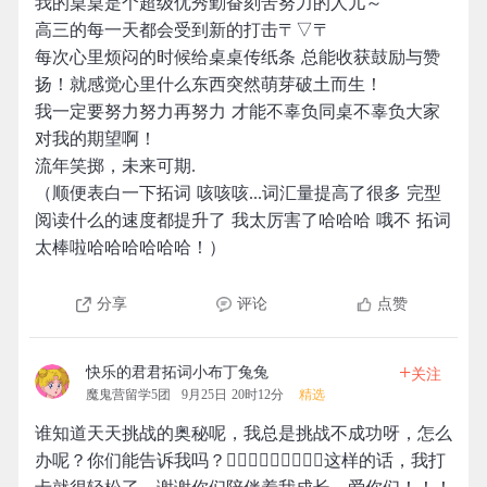
我的桌桌是个超级优秀勤奋刻苦努力的人儿～
高三的每一天都会受到新的打击〒▽〒
每次心里烦闷的时候给桌桌传纸条 总能收获鼓励与赞
扬！就感觉心里什么东西突然萌芽破土而生！
我一定要努力努力再努力 才能不辜负同桌不辜负大家
对我的期望啊！
流年笑掷，未来可期.
（顺便表白一下拓词 咳咳咳...词汇量提高了很多 完型
阅读什么的速度都提升了 我太厉害了哈哈哈 哦不 拓词
太棒啦哈哈哈哈哈哈！）
分享
评论
点赞
+
快乐的君君拓词小布丁兔兔
关注
魔鬼营留学5团
9月25日 20时12分
精选
谁知道天天挑战的奥秘呢，我总是挑战不成功呀，怎么
办呢？你们能告诉我吗？🤷🏼‍♀️🤷🏼‍♀️🤷🏼‍♀️这样的话，我打