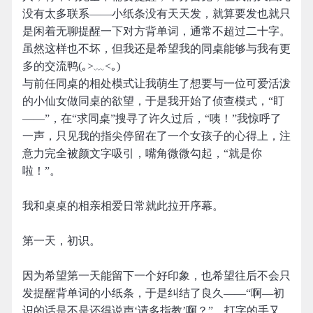
没有太多联系——小纸条没有天天发，就算要发也就只
是闲着无聊提醒一下对方背单词，通常不超过二十字。
虽然这样也不坏，但我还是希望我的同桌能够与我有更
多的交流鸭(｡>﹏<｡)
与前任同桌的相处模式让我萌生了想要与一位可爱活泼
的小仙女做同桌的欲望，于是我开始了侦查模式，“盯
——”，在“求同桌”搜寻了许久过后，“咦！”我惊呼了
一声，只见我的指尖停留在了一个女孩子的心得上，注
意力完全被颜文字吸引，嘴角微微勾起，“就是你
啦！”。
我和桌桌的相亲相爱日常就此拉开序幕。
第一天，初识。
因为希望第一天能留下一个好印象，也希望往后不会只
发提醒背单词的小纸条，于是纠结了良久——“啊—初
识的话是不是还得说声‘请多指教’啊？”，打字的手又