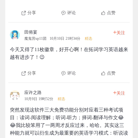
分享
评论
点赞
+
田侑宴
关注
魔鬼营up11团
10月10日 21时34分
精选
今天又得了11枚徽章，好开心啊！在拓词学习英语越来
越有进步了！😉
分享
评论
点赞
+
应许之路
关注
10月9日 19时52分
精选
突然发现这软件三大免费功能分别对应着三种考试项
目：读词-阅读理解；听词-听力；择词-翻译与作文😂
😂我比较笨用了一两周才反应过来，哈哈。其实这三
种能力就可以衍生成为最重要的英语学习模式：听说读