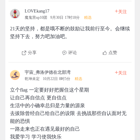
+
LOVEkang17
关注
魔鬼营up10团
9月30日 17时18分
精选
21天的坚持，都是哦不断的鼓励让我前行至今。会继续
坚持下去，努力吧加油吧。
分享
评论
点赞
+
宇宙_弗洛伊德在北部湾
关注
乾坤未定
10月22日 8时5分
精选
立个flag 一定要好好把握住这个星期
让自己再自信点 更自信点
生活中的小确幸总归是力量的源泉
去拔除曾经自己给自己的设限 去挑战那些自认面对无
能的恐惧
一路走来也正在遇见最好的自己
我爱学习 学习使我快乐