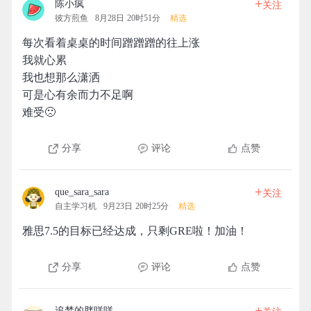
+
陈小疯
关注
彼方煎鱼
8月28日 20时51分
精选
每次看着桌桌的时间蹭蹭蹭的往上涨
我就心累
我也想那么潇洒
可是心有余而力不足啊
难受🙁
分享
评论
点赞
+
que_sara_sara
关注
自主学习机
9月23日 20时25分
精选
雅思7.5的目标已经达成，只剩GRE啦！加油！
分享
评论
点赞
+
追梦的胖咩咩