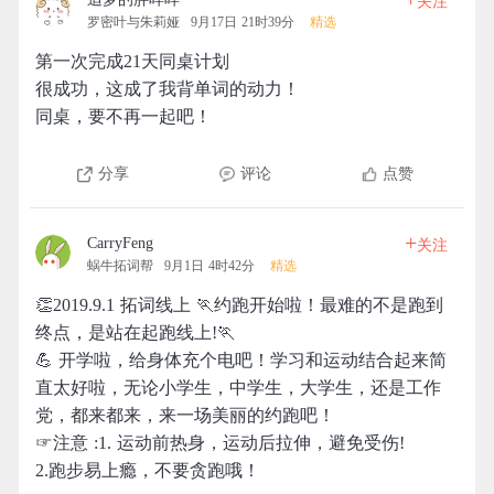
关注
罗密叶与朱莉娅
9月17日 21时39分
精选
第一次完成21天同桌计划
很成功，这成了我背单词的动力！
同桌，要不再一起吧！
分享
评论
点赞
+
CarryFeng
关注
蜗牛拓词帮
9月1日 4时42分
精选
👏2019.9.1 拓词线上 🏃约跑开始啦！最难的不是跑到
终点，是站在起跑线上!🏃
💪 开学啦，给身体充个电吧！学习和运动结合起来简
直太好啦，无论小学生，中学生，大学生，还是工作
党，都来都来，来一场美丽的约跑吧！
☞注意 :1. 运动前热身，运动后拉伸，避免受伤!
2.跑步易上瘾，不要贪跑哦！