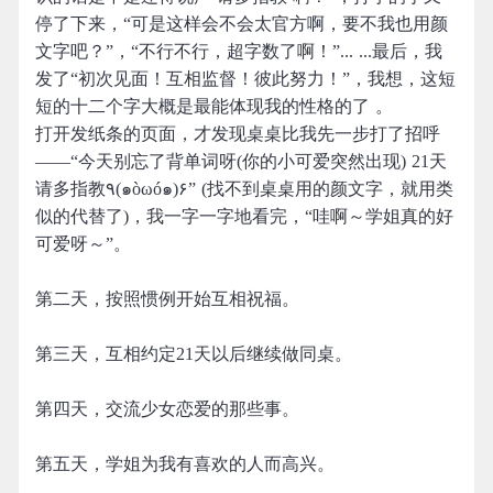
停了下来，“可是这样会不会太官方啊，要不我也用颜
文字吧？”，“不行不行，超字数了啊！”... ...最后，我
发了“初次见面！互相监督！彼此努力！”，我想，这短
短的十二个字大概是最能体现我的性格的了 。
打开发纸条的页面，才发现桌桌比我先一步打了招呼
——“今天别忘了背单词呀(你的小可爱突然出现) 21天
请多指教٩(๑òωó๑)۶” (找不到桌桌用的颜文字，就用类
似的代替了)，我一字一字地看完，“哇啊～学姐真的好
可爱呀～”。
第二天，按照惯例开始互相祝福。
第三天，互相约定21天以后继续做同桌。
第四天，交流少女恋爱的那些事。
第五天，学姐为我有喜欢的人而高兴。