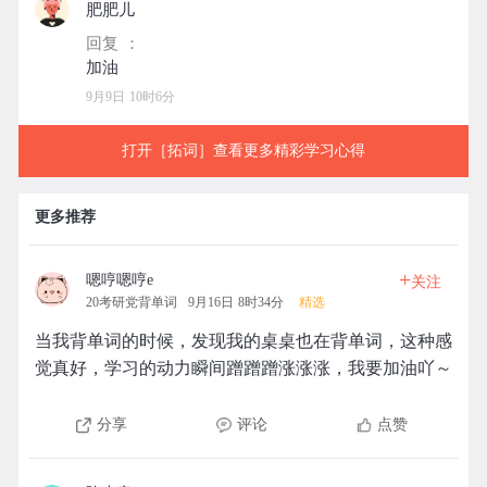
肥肥儿
回复 ：
9月9日 10时6分
打开［拓词］查看更多精彩学习心得
更多推荐
+
嗯哼嗯哼e
关注
20考研党背单词
9月16日 8时34分
精选
当我背单词的时候，发现我的桌桌也在背单词，这种感
觉真好，学习的动力瞬间蹭蹭蹭涨涨涨，我要加油吖～
分享
评论
点赞