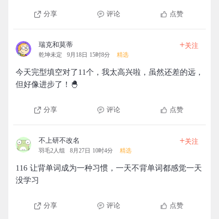
分享
评论
点赞
+
瑞克和莫蒂
关注
乾坤未定
9月18日 15时8分
精选
今天完型填空对了11个，我太高兴啦，虽然还差的远，
但好像进步了！🐣
分享
评论
点赞
+
不上研不改名
关注
羽毛2人组
8月27日 10时4分
精选
116 让背单词成为一种习惯，一天不背单词都感觉一天
没学习
分享
评论
点赞