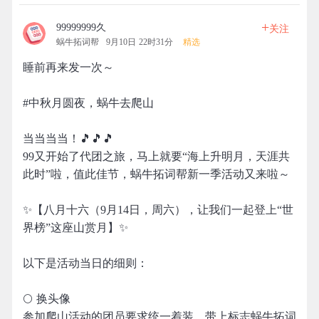
+
99999999久
关注
蜗牛拓词帮
9月10日 22时31分
精选
睡前再来发一次～
#中秋月圆夜，蜗牛去爬山
当当当当！🎵🎵🎵
99又开始了代团之旅，马上就要“海上升明月，天涯共
此时”啦，值此佳节，蜗牛拓词帮新一季活动又来啦～
✨【八月十六（9月14日，周六），让我们一起登上“世
界榜”这座山赏月】✨
以下是活动当日的细则：
🌕 换头像
参加爬山活动的团员要求统一着装，带上标志蜗牛拓词