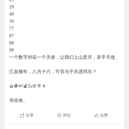
29
49
59
77
87
88
99
一个数字对应一个天使，让我们上山赏月，牵手天使。
己亥猪年，八月十六，可否与子共进同乐？
🥮🍇🍉🍎🍶🍺🥂🍷
等你来。
分享
评论
点赞