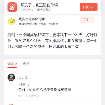
帮孩子，真正记住单词
下载 App
少壮不努力，老大背单词
我喜欢邓邓邓伦啊
关注
魔鬼营考研8团
9月8日 21时56分
看到上一个同桌给我留言，要等我下一个21天，好呀好
呀，邀约好几个21天，有同桌真好，相互鼓励，每一个
21天都是一个新的成长，拓词真的太棒了👏
评论 2
点赞
Ivy_Z
回复 ：
9月8日 22时21分