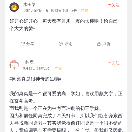
+
木子柒
关注
记忆大师蒲小满
9月2日 10时43分
精选
好开心好开心，每天都有进步，真的太棒啦！给自己一
个大大的赞~
分享
评论
点赞
+
_屿鹿
关注
9月13日 11时20分
精选
#同桌真是很神奇的生物#
我的桌桌是一个很可爱的高二学姐，喜欢用颜文字，正
在奋斗高考。
而我则是一个正在为中考而冲刺的初三学妹。
因为和前任同桌完成了21天打卡，所以我们就各奔东西
去寻找新同桌啦～其实我觉得前任同桌是一个很不错的
人，背单词完全不需要提醒，十分自觉，但我们又因此