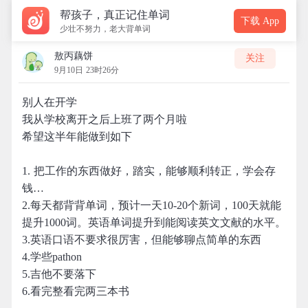
帮孩子，真正记住单词
下载 App
少壮不努力，老大背单词
敖丙藕饼
关注
9月10日 23时26分
别人在开学
我从学校离开之后上班了两个月啦
希望这半年能做到如下
1. 把工作的东西做好，踏实，能够顺利转正，学会存
钱…
2.每天都背背单词，预计一天10-20个新词，100天就能
提升1000词。英语单词提升到能阅读英文文献的水平。
3.英语口语不要求很厉害，但能够聊点简单的东西
4.学些pathon
5.吉他不要落下
6.看完整看完两三本书