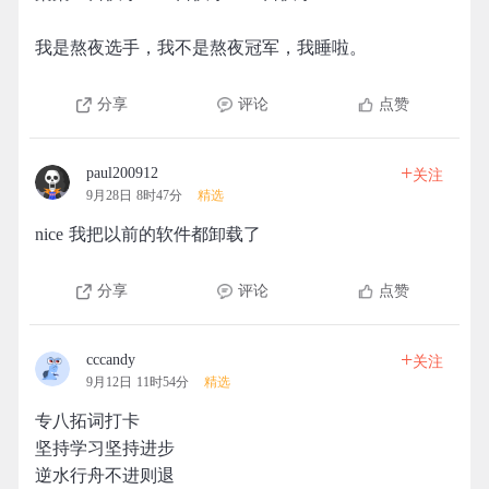
我是熬夜选手，我不是熬夜冠军，我睡啦。
分享
评论
点赞
+
paul200912
关注
9月28日 8时47分
精选
nice 我把以前的软件都卸载了
分享
评论
点赞
+
cccandy
关注
9月12日 11时54分
精选
专八拓词打卡
坚持学习坚持进步
逆水行舟不进则退