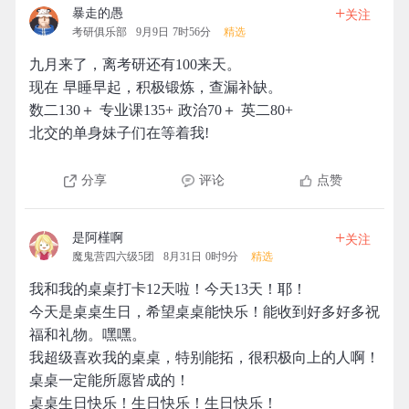
+
暴走的愚
关注
考研俱乐部
9月9日 7时56分
精选
九月来了，离考研还有100来天。
现在 早睡早起，积极锻炼，查漏补缺。
数二130＋ 专业课135+ 政治70＋ 英二80+
北交的单身妹子们在等着我!
分享
评论
点赞
+
是阿槿啊
关注
魔鬼营四六级5团
8月31日 0时9分
精选
我和我的桌桌打卡12天啦！今天13天！耶！
今天是桌桌生日，希望桌桌能快乐！能收到好多好多祝
福和礼物。嘿嘿。
我超级喜欢我的桌桌，特别能拓，很积极向上的人啊！
桌桌一定能所愿皆成的！
桌桌生日快乐！生日快乐！生日快乐！