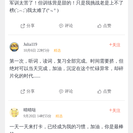
军训太苦了！但训练营是甜的！只是我挑战老是上不了
榜(´;︵;`)我太难了(º﹃º )
分享
评论
点赞
+
Julia119
关注
10月6日 22时5分
精选
第一次，听词，读词，复习全部完成。时间需要挤，但
绝对可以当天完成，加油，沉淀在这个忙碌异常，却碎
片化的时代......
分享
评论
点赞
+
晴晴哒
关注
9月20日 14时55分
精选
一天一天来打卡，已经成为我的习惯，加油，你是最棒