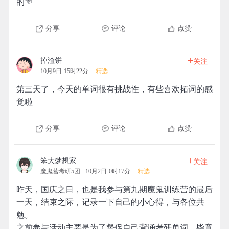
的☜
分享
评论
点赞
+
掉渣饼
关注
10月9日 15时22分
精选
第三天了，今天的单词很有挑战性，有些喜欢拓词的感
觉啦
分享
评论
点赞
+
笨大梦想家
关注
魔鬼营考研5团
10月2日 0时17分
精选
昨天，国庆之日，也是我参与第九期魔鬼训练营的最后
一天，结束之际，记录一下自己的小心得，与各位共
勉。
之前参与活动主要是为了督促自己背诵考研单词，毕竟