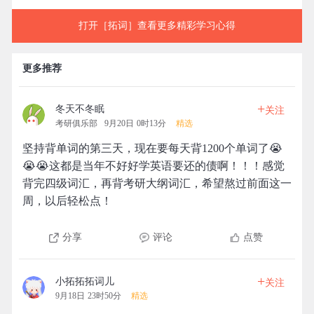
打开［拓词］查看更多精彩学习心得
更多推荐
+
冬天不冬眠
关注
考研俱乐部
9月20日 0时13分
精选
坚持背单词的第三天，现在要每天背1200个单词了😭
😭😭这都是当年不好好学英语要还的债啊！！！感觉
背完四级词汇，再背考研大纲词汇，希望熬过前面这一
周，以后轻松点！
分享
评论
点赞
+
小拓拓拓词儿
关注
9月18日 23时50分
精选