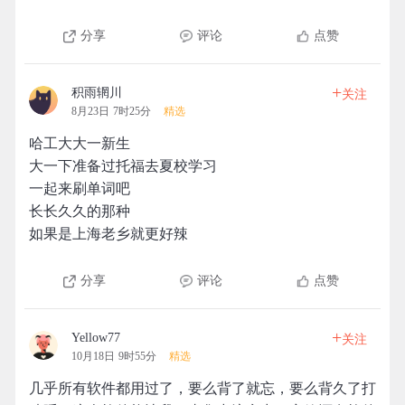
分享
评论
点赞
+
积雨辋川
关注
8月23日 7时25分
精选
哈工大大一新生
大一下准备过托福去夏校学习
一起来刷单词吧
长长久久的那种
如果是上海老乡就更好辣
分享
评论
点赞
+
Yellow77
关注
10月18日 9时55分
精选
几乎所有软件都用过了，要么背了就忘，要么背久了打