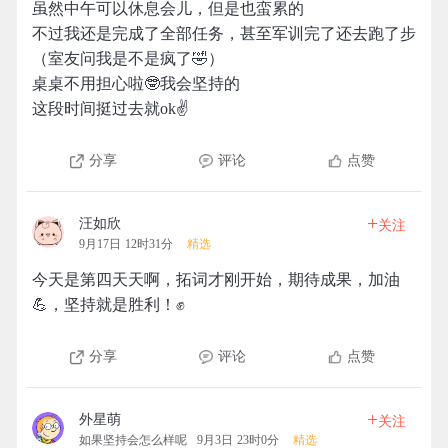
虽然中午可以休息会儿，但是也蛮累的
不过我还是完成了全部任务，甚至军训完了还去跑了步
（室友问我是不是疯了🤣）
桌桌不用担心啦🤓我会坚持的
这段时间挺过去就ok✌
分享
评论
点赞
+
汪如欣
关注
9月17日 12时31分
精选
今天是第四天天啊，拓词才刚开始，期待成果，加油
💪，坚持就是胜利！✊
分享
评论
点赞
+
外星萌
关注
如果坚持会怎么样呢
9月3日 23时0分
精选