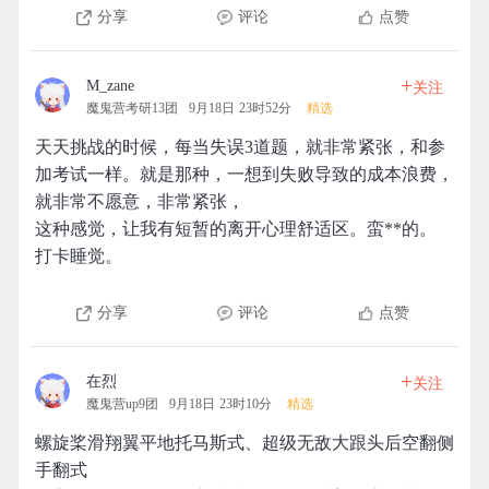
分享
评论
点赞
+
M_zane
关注
魔鬼营考研13团
9月18日 23时52分
精选
天天挑战的时候，每当失误3道题，就非常紧张，和参
加考试一样。就是那种，一想到失败导致的成本浪费，
就非常不愿意，非常紧张，
这种感觉，让我有短暂的离开心理舒适区。蛮**的。
打卡睡觉。
分享
评论
点赞
+
在烈
关注
魔鬼营up9团
9月18日 23时10分
精选
螺旋桨滑翔翼平地托马斯式、超级无敌大跟头后空翻侧
手翻式