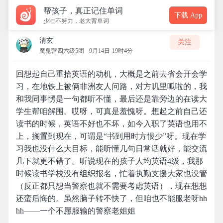
帮孩子，真正记住单词
下载 App
少壮不努力，老大背单词
清玄
关注
魔鬼营四六级5团
9月14日 19时4分
回想起自己重拾英语的动机，大概是之前去省会开会学
习，在地铁上被俩非洲友人问路，对方叽里呱啦的，我
和我同事愣是一句都听不懂，最后还是靠旁边的在读大
学生帮咱解围。哎呀，可真是羞愧呀。想起之前自己还
读书的时候，英语不好也不坏，如今入职了英语也用不
上，搁置到现在，可谓是“书到用时方恨少”呀。现在学
习我也没什么大目标，能听懂几句日常话就好，能交流
几下就更不错了。听说现在的孩子人均英语4级，我那
时候读书学校没有组织报名，忙着执勤支援大家也没管
（反正都只想当警察也就不需要考虑英语），现在想想
还蛮后悔的。虽然脑子转不快了，但咱也不能服老呀hh
hh——一个不愿服输的警察老姐姐