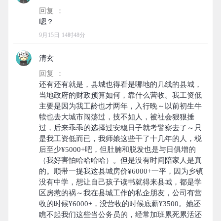
回复 ：
9月15日 14时48分
清玄
回复 ：
还有还有就是，县城也得看是哪地的几线的县城，
当地政府的财政预算如何，靠什么营收。我工资低
主要是因为我工龄也才两年，入行晚～以前初生牛
犊也去大城市闯荡过，技不如人，被社会狠狠捶
过，后来乖乖的选择过安稳日子就考警察去了～只
是我工资低而已，我师娘这些干了十几年的人，税
后至少¥5000+吧，但肚腩和脱发也是与日俱增的
（我好害怕哈哈哈哈）。但是没有时间陪家人是真
的。顺带一提我这县城房价¥6000+一平，因为乡镇
没有中学，想让自己孩子读书就得来县城，都是学
区房惹的祸～我在县城工作的私企朋友，公司有营
收的时候¥6000+，没营收的时候底薪¥3500。她还
瞧不起我们这些当公务员的，经常加班累死累活还