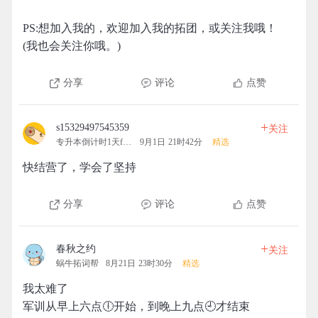
PS:想加入我的，欢迎加入我的拓团，或关注我哦！
(我也会关注你哦。)
分享
评论
点赞
+
s15329497545359
关注
专升本倒计时1天fighting
9月1日 21时42分
精选
快结营了，学会了坚持
分享
评论
点赞
+
春秋之约
关注
蜗牛拓词帮
8月21日 23时30分
精选
我太难了
军训从早上六点🕕开始，到晚上九点🕘才结束