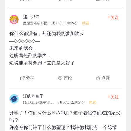
+
遇一只洋
关注
魔鬼营考研12团
9月17日 19时24分
精选
你什么都没有，却还为我的梦加油🎶
—◇◇◇◇◇◇—
未来的我会，
边听着热烈的掌声，
边说能坚持奔跑下去真是太好了
分享
评论
点赞
+
汪叽的兔子
关注
PETKET超级宇宙拓团
8月30日 22时54分
精选
开学了！你们有什么FLAG呢？这个暑假你们过的充实
吗？
许愿帖你们许了什么愿望呢？我许愿我能有一个陈情