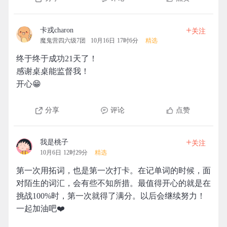
+
卡戎charon
关注
魔鬼营四六级7团
10月16日 17时6分
精选
终于终于成功21天了！
感谢桌桌能监督我！
开心😁
分享
评论
点赞
+
我是桃子
关注
10月6日 12时29分
精选
第一次用拓词，也是第一次打卡。在记单词的时候，面
对陌生的词汇，会有些不知所措。最值得开心的就是在
挑战100%时，第一次就得了满分。以后会继续努力！
一起加油吧❤️