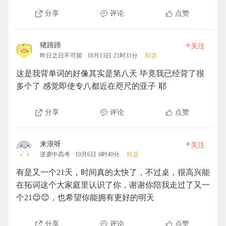
分享
评论
点赞
+
猪蹄蹄
关注
昨日之日不可留
10月13日 21时31分
精选
这是我背单词的好像其实是第八天 毕竟我已经背了很
多个了 感觉即使专八都近在咫尺的亚子 耶
分享
评论
点赞
+
来浪呀
关注
逆袭中高考
10月6日 6时40分
精选
有是又一个21天，时间真的太快了，不过桌，很高兴能
在拓词这个大家庭里认识了你，谢谢你陪我走过了又一
个21😊😊，也希望你能拥有更好的明天
分享
评论
点赞