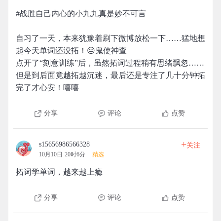
#战胜自己内心的小九九真是妙不可言
自习了一天，本来犹豫着刷下微博放松一下……猛地想
起今天单词还没拓！😐鬼使神查
点开了“刻意训练”后，虽然拓词过程稍有思绪飘忽……
但是到后面竟越拓越沉迷，最后还是专注了几十分钟拓
完了才心安！嘻嘻
分享
评论
点赞
+
s15656986566328
关注
10月10日 20时6分
精选
拓词学单词，越来越上瘾
分享
评论
点赞