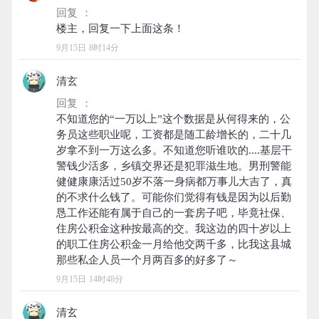
回复 ：
9月15日 8时14分
清玄
回复 ：
不知道您的“一万以上”这个数据是从何得来的，公
务员这些职业呢，工资都是随工龄增长的，二十几
岁拿不到一万这么多。不知道您听谁吹的....基层干
警钱少活多，乡镇交界还是犯罪滋生地。男刑警能
健健康康活过50岁不落一身病都万事儿大吉了，真
的不求什么钱了。可能你们觉得有钱是因为以后勤
恳工作还能有属于自己的一套房子吧，毕竟社保、
住房公积金这种按最高的交。我这边的四十岁以上
的职工住房公积金一月给他交两千多，比我这县城
9月15日 14时48分
清玄