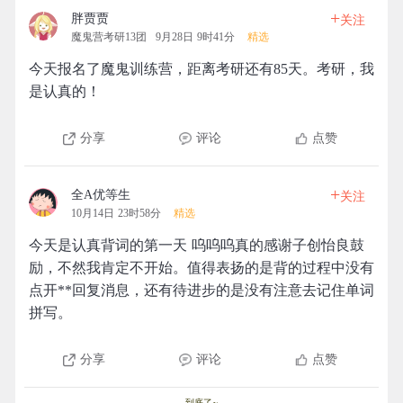
+
胖贾贾
关注
魔鬼营考研13团
9月28日 9时41分
精选
今天报名了魔鬼训练营，距离考研还有85天。考研，我
是认真的！
分享
评论
点赞
+
全A优等生
关注
10月14日 23时58分
精选
今天是认真背词的第一天 呜呜呜真的感谢子创怡良鼓
励，不然我肯定不开始。值得表扬的是背的过程中没有
点开**回复消息，还有待进步的是没有注意去记住单词
拼写。
分享
评论
点赞
到底了~