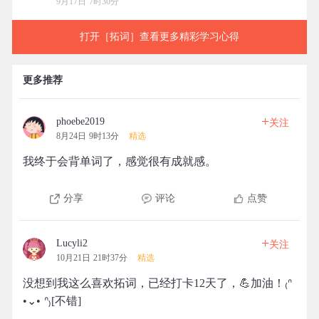
9月17日 7时30分
打开［拓词］查看更多精彩学习心得
更多推荐
+
phoebe2019
关注
8月24日 9时13分
精选
我终于会背单词了，感觉很有成就感。
分享
评论
点赞
+
Lucyli2
关注
10月21日 21时37分
精选
没想到我这么喜欢拓词，已经打卡12天了，💪加油！₍ᐢ
•⌄• ᐢ₎[不错]