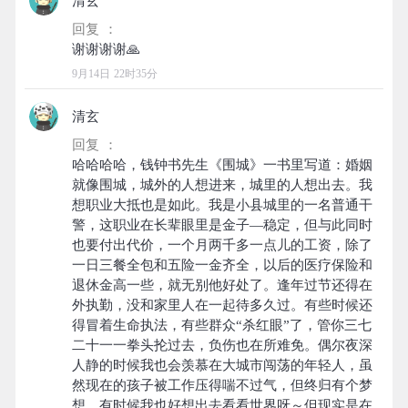
清玄
回复 ：
9月14日 22时35分
清玄
回复 ：
哈哈哈哈，钱钟书先生《围城》一书里写道：婚姻
就像围城，城外的人想进来，城里的人想出去。我
想职业大抵也是如此。我是小县城里的一名普通干
警，这职业在长辈眼里是金子—稳定，但与此同时
也要付出代价，一个月两千多一点儿的工资，除了
一日三餐全包和五险一金齐全，以后的医疗保险和
退休金高一些，就无别他好处了。逢年过节还得在
外执勤，没和家里人在一起待多久过。有些时候还
得冒着生命执法，有些群众“杀红眼”了，管你三七
二十一一拳头抡过去，负伤也在所难免。偶尔夜深
人静的时候我也会羡慕在大城市闯荡的年轻人，虽
然现在的孩子被工作压得喘不过气，但终归有个梦
想。有时候我也好想出去看看世界呀～但现实是在