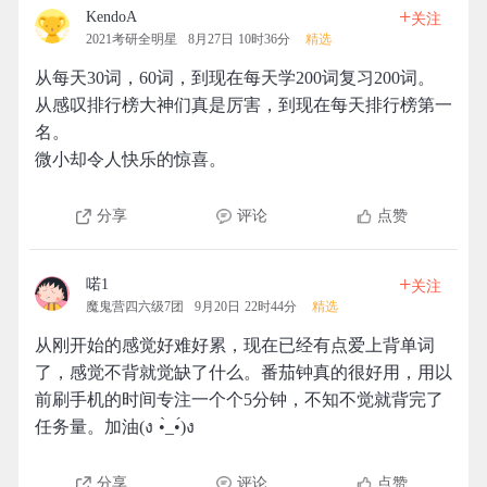
+
KendoA
关注
2021考研全明星
8月27日 10时36分
精选
从每天30词，60词，到现在每天学200词复习200词。
从感叹排行榜大神们真是厉害，到现在每天排行榜第一
名。
微小却令人快乐的惊喜。
分享
评论
点赞
+
喏1
关注
魔鬼营四六级7团
9月20日 22时44分
精选
从刚开始的感觉好难好累，现在已经有点爱上背单词
了，感觉不背就觉缺了什么。番茄钟真的很好用，用以
前刷手机的时间专注一个个5分钟，不知不觉就背完了
任务量。加油(ง •̀_•́)ง
分享
评论
点赞