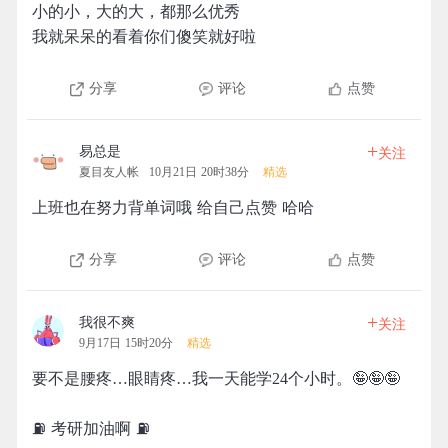
小的小，大的大，都那么优秀
我就呆呆的看着你们傻笑就好啦
分享
评论
点赞
+
易总是
关注
夏目友人帐
10月21日 20时38分
精选
上班也在努力背单词哦 给自己点赞 哈哈
分享
评论
点赞
+
我很不爽
关注
9月17日 15时20分
精选
要不是腰疼…眼睛疼…我一天能学24个小时。🤪🤪🤪
⛽️ 考研加油啊 ⛽️