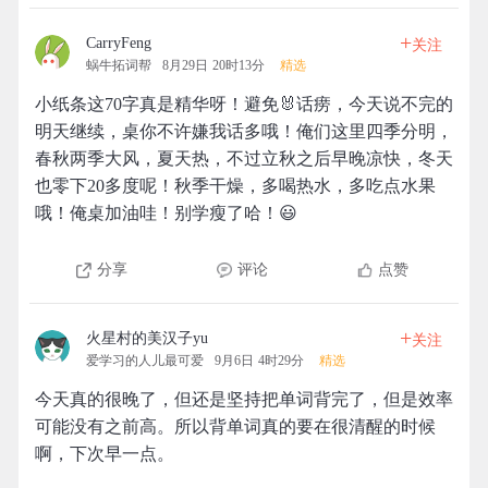
+
CarryFeng
关注
蜗牛拓词帮
8月29日 20时13分
精选
小纸条这70字真是精华呀！避免🐰话痨，今天说不完的
明天继续，桌你不许嫌我话多哦！俺们这里四季分明，
春秋两季大风，夏天热，不过立秋之后早晚凉快，冬天
也零下20多度呢！秋季干燥，多喝热水，多吃点水果
哦！俺桌加油哇！别学瘦了哈！😃
分享
评论
点赞
+
火星村的美汉子yu
关注
爱学习的人儿最可爱
9月6日 4时29分
精选
今天真的很晚了，但还是坚持把单词背完了，但是效率
可能没有之前高。所以背单词真的要在很清醒的时候
啊，下次早一点。