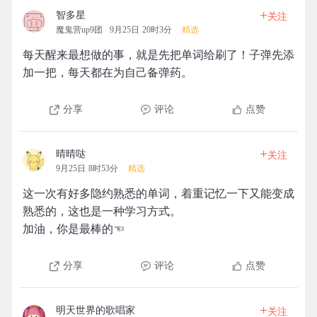
+
智多星
关注
魔鬼营up9团
9月25日 20时3分
精选
每天醒来最想做的事，就是先把单词给刷了！子弹先添
加一把，每天都在为自己备弹药。
分享
评论
点赞
+
晴晴哒
关注
9月25日 8时53分
精选
这一次有好多隐约熟悉的单词，着重记忆一下又能变成
熟悉的，这也是一种学习方式。
加油，你是最棒的☜
分享
评论
点赞
+
明天世界的歌唱家
关注