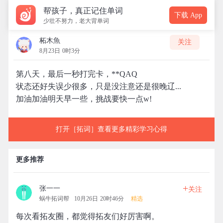
帮孩子，真正记住单词
下载 App
少壮不努力，老大背单词
柘木魚
关注
8月23日 0时3分
第八天，最后一秒打完卡，**QAQ
状态还好失误少很多，只是没注意还是很晚辽...
加油加油明天早一些，挑战要快一点w!
打开［拓词］查看更多精彩学习心得
更多推荐
+
张一一
关注
蜗牛拓词帮
10月26日 20时46分
精选
每次看拓友圈，都觉得拓友们好厉害啊。