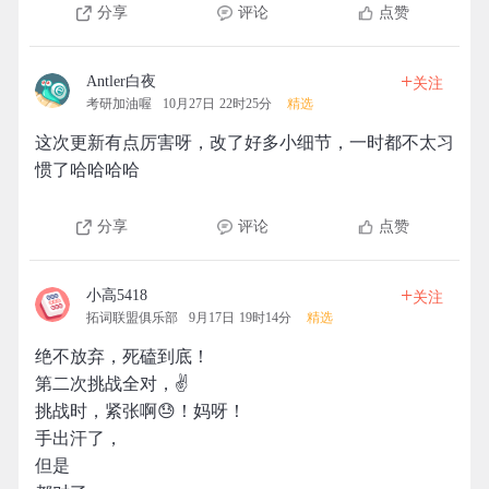
分享
评论
点赞
+
Antler白夜
关注
考研加油喔
10月27日 22时25分
精选
这次更新有点厉害呀，改了好多小细节，一时都不太习
惯了哈哈哈哈
分享
评论
点赞
+
小高5418
关注
拓词联盟俱乐部
9月17日 19时14分
精选
绝不放弃，死磕到底！
第二次挑战全对，✌️
挑战时，紧张啊😓！妈呀！
手出汗了，
但是