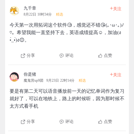
+
九千章
关注
8月22日 10时34分
精选
今天第一次用拓词这个软件🧐，感觉还不错😘(｡･ω･｡)ﾉ
♡。希望我能一直坚持下去，英语成绩提高☺️，加油(ง
•̀_•́)ง😊。
分享
评论
点赞
+
你是猪
关注
魔鬼营up9团
9月23日 22时14分
精选
要是有第二天可以语音播放前一天的记忆单词作为复习
就好了，可以在地铁上，路上的时候听，因为那时候不
太方式看手机
分享
评论
点赞