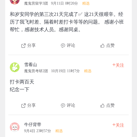
魔鬼营留学3团
9月11日 0时20分
精选
和岁安同学的第三次21天完成了✅ 这21天很艰辛。经
历了我飞时差、隔着时差打卡等等的问题。 感谢小班
帮忙，感谢技术人员。感谢同桌。
分享
评论
点赞
+
雪看山
关注
魔鬼营考研2团
10月19日 11时7分
精选
打卡两百天
纪念一下
分享
评论
点赞
+
牛仔背带
关注
9月4日 23时57分
精选