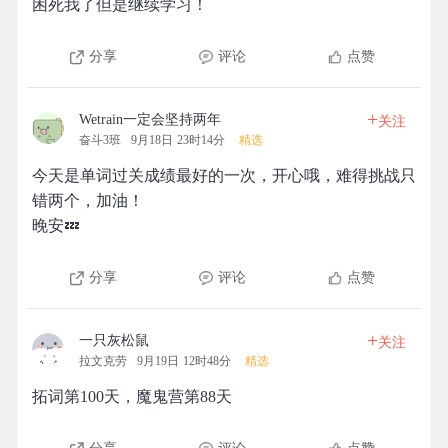
困死我了但是继续学习！
分享
评论
点赞
+
Wetrain一定会坚持两年
关注
奋斗3班
9月18日 23时14分
精选
今天是单词过关成绩最好的一次，开心哦，难得挑战只
错两个，加油！
晚安💤
分享
评论
点赞
+
一只灰松鼠
关注
拉文克劳
9月19日 12时48分
精选
拓词第100天，魔鬼营第88天