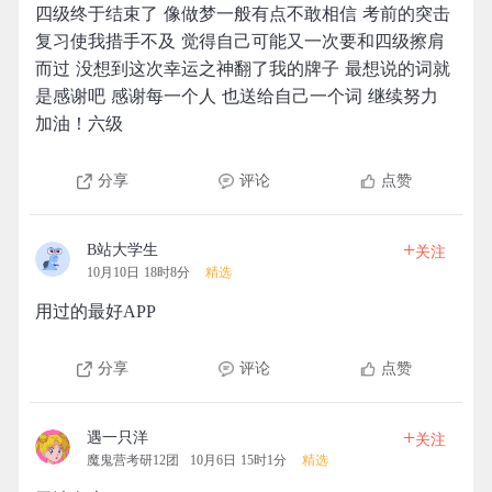
四级终于结束了 像做梦一般有点不敢相信 考前的突击
复习使我措手不及 觉得自己可能又一次要和四级擦肩
而过 没想到这次幸运之神翻了我的牌子 最想说的词就
是感谢吧 感谢每一个人 也送给自己一个词 继续努力
加油！六级
分享
评论
点赞
+
B站大学生
关注
10月10日 18时8分
精选
用过的最好APP
分享
评论
点赞
+
遇一只洋
关注
魔鬼营考研12团
10月6日 15时1分
精选