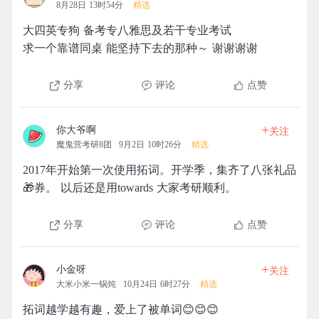
8月28日 13时54分
精选
大四英专狗 备考专八雅思及若干专业考试
求一个靠谱同桌 能坚持下去的那种～ 谢谢谢谢
分享
评论
点赞
+
你大爷啊
关注
魔鬼营考研8团
9月2日 10时26分
精选
2017年开始第一次使用拓词。开学季，集齐了八张礼品
🎁券。 以后还是用towards 大家考研顺利。
分享
评论
点赞
+
小金呀
关注
大米小米一锅炖
10月24日 6时27分
精选
拓词越学越有趣，爱上了被单词😊😊😊