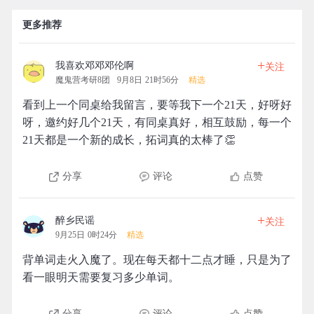
更多推荐
+
我喜欢邓邓邓伦啊
关注
魔鬼营考研8团
9月8日 21时56分
精选
看到上一个同桌给我留言，要等我下一个21天，好呀好
呀，邀约好几个21天，有同桌真好，相互鼓励，每一个
21天都是一个新的成长，拓词真的太棒了👏
分享
评论
点赞
+
醉乡民谣
关注
9月25日 0时24分
精选
背单词走火入魔了。现在每天都十二点才睡，只是为了
看一眼明天需要复习多少单词。
分享
评论
点赞