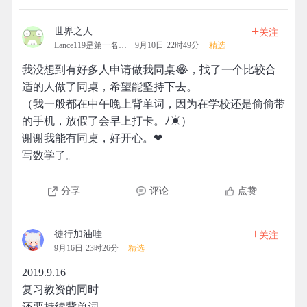
+
世界之人
关注
Lance119是第一名的拓团
9月10日 22时49分
精选
我没想到有好多人申请做我同桌😂，找了一个比较合
适的人做了同桌，希望能坚持下去。
（我一般都在中午晚上背单词，因为在学校还是偷偷带
的手机，放假了会早上打卡。ﾉ☀）
谢谢我能有同桌，好开心。❤
写数学了。
分享
评论
点赞
+
徒行加油哇
关注
9月16日 23时26分
精选
2019.9.16
复习教资的同时
还要持续背单词