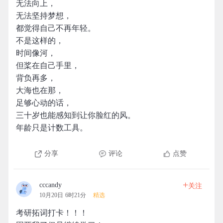
无法向上，
无法坚持梦想，
都觉得自己不再年轻。
不是这样的，
时间像河，
但桨在自己手里，
背负再多，
大海也在那，
足够心动的话，
三十岁也能感知到让你脸红的风。
年龄只是计数工具。
分享
评论
点赞
+
cccandy
关注
10月20日 6时21分
精选
考研拓词打卡！！！