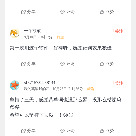
分享
评论
点赞
+
一个敢敢
关注
9月10日 20时17分
精选
第一次用这个软件，好棒呀，感觉记词效果极佳
分享
评论
点赞
+
s15715782258144
关注
我的英语我的团
10月26日 21时36分
精选
坚持了三天，感觉背单词也没那么累，没那么枯燥嘛
😊😝
希望可以坚持下去哦！！😜😙
分享
评论
点赞