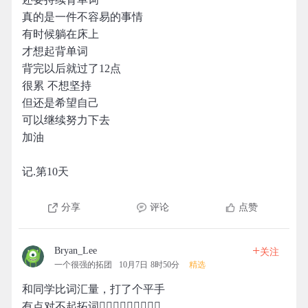
真的是一件不容易的事情
有时候躺在床上
才想起背单词
背完以后就过了12点
很累 不想坚持
但还是希望自己
可以继续努力下去
加油
记.第10天
分享
评论
点赞
+
Bryan_Lee
关注
一个很强的拓团
10月7日 8时50分
精选
和同学比词汇量，打了个平手
有点对不起拓词🙍🏻‍♂️🙍🏻‍♂️🙍🏻‍♂️