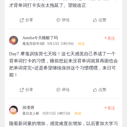
才背单词打卡实在太拖延了。望能改正
分享
评论
点赞
+
Amelia今天睡醒了吗
关注
魔鬼营留学4团
9月22日 21时18分
精选
Day7 摩鬼训练营七天啦！这七天感觉自己养成了一个
背单词打卡的习惯，睡前想起来没背单词就算再困也会
把单词背完×还是希望继续保持这个习惯嘿嘿，来日可
期！
分享
评论
点赞
+
掉渣饼
关注
夏目友人帐
10月15日 14时53分
精选
随着新词量的增加，感觉难度在增加，以后要加大学习