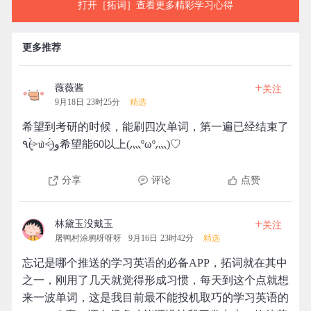
打开［拓词］查看更多精彩学习心得
更多推荐
+
薇薇酱
关注
9月18日 23时25分
精选
希望到考研的时候，能刷四次单词，第一遍已经结束了
٩(˃̶͈̀௰˂̶͈́)و希望能60以上(灬ºωº灬)♡
分享
评论
点赞
+
林黛玉没戴玉
关注
屠鸭村涂鸦呀呀呀
9月16日 23时42分
精选
忘记是哪个推送的学习英语的必备APP，拓词就在其中
之一，刚用了几天就觉得形成习惯，每天到这个点就想
来一波单词，这是我目前最不能投机取巧的学习英语的