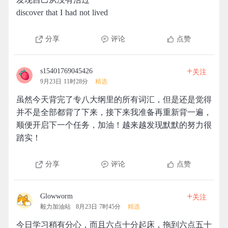
discover that I had not lived
分享
评论
点赞
+
s15401769045426
关注
9月23日 11时28分
精选
虽然今天背完了专八大纲里的所有词汇，但是还是觉得
并不是全部都背了下来，接下来我准备再重新背一遍，
顺便开启下一个任务，加油！越来越发现默默的努力很
踏实！
分享
评论
点赞
+
Glowworm
关注
毅力加油站
8月23日 7时45分
精选
今日学习稍有分心，而且六点十分起床，拖到六点五十