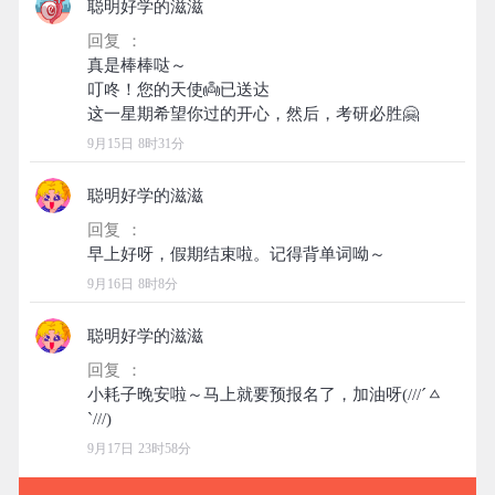
聪明好学的滋滋
回复 ：
真是棒棒哒～
叮咚！您的天使👼已送达
9月15日 8时31分
聪明好学的滋滋
回复 ：
9月16日 8时8分
聪明好学的滋滋
回复 ：
小耗子晚安啦～马上就要预报名了，加油呀(///ˊㅿ
9月17日 23时58分