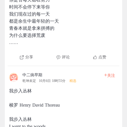
时间不会停下来等你
我们现在过的每一天
都是余生中最年轻的一天
青春本就是拿来拼搏的
为什么要选择荒废
……
分享
评论
点赞
+
中二病早期
关注
乾坤未定
10月6日 18时55分
精选
我步入丛林
梭罗 Henry David Thoreau
我步入丛林
I went to the woods