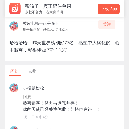
帮孩子，真正记住单词
下载 App
少壮不努力，老大背单词
黄皮电耗子正是在下
关注
蜗牛拓词帮
9月15日 7时52分
哈哈哈哈，昨天世界榜刚好77名，感觉中大奖似的，心
里贼爽，就很棒ପ(´‘▽‘｀)ଓ♡⃛
评论 4
点赞
小松鼠松松
回复 ：
恭喜恭喜！努力与运气并存！
9月15日 8时14分