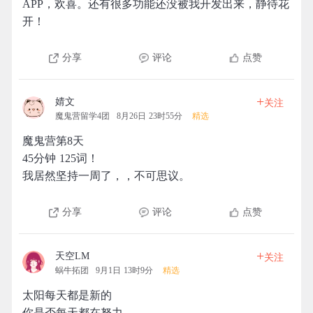
APP，欢喜。还有很多功能还没被我开发出来，静待花
开！
分享
评论
点赞
+
婧文
关注
魔鬼营留学4团
8月26日 23时55分
精选
魔鬼营第8天
45分钟 125词！
我居然坚持一周了，，不可思议。
分享
评论
点赞
+
天空LM
关注
蜗牛拓团
9月1日 13时9分
精选
太阳每天都是新的
你是否每天都在努力