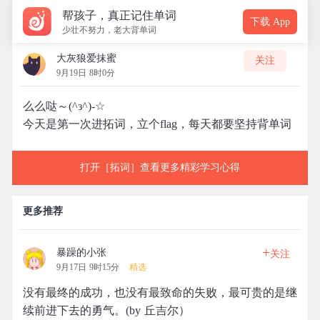
帮孩子，真正记住单词
下载 App
少壮不努力，老大背单词
大灰狼爱抹蜜
关注
9月19日 8时0分
么么哒～(^з^)-☆
今天是第一次进拓词，立个flag，每天都要坚持背单词
打开［拓词］查看更多精彩学习心得
更多推荐
+
暴躁的小张
关注
9月17日 9时15分
精选
没有最终的成功，也没有最致命的失败，最可贵的是继
续前进下去的勇气。(by 丘吉尔）