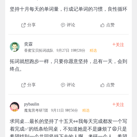
坚持十月每天的单词量，行成记单词的习惯，良性循环
分享
评论
点赞
+
奕霖
关注
香蜜宝贝拓词战队
9月27日 19时28分
精选
拓词就想跑步一样，只要你愿意坚持，总有一天，会到
终点。
分享
评论
点赞
+
pybaulin
关注
魔鬼营考研7团
9月11日 9时56分
精选
求同桌…最长的坚持了十五天👀我每天完成都发一个写
着完成✅的纸条给同桌，不知道她是不是嫌烦了😩只是
希望找到一个共同坚持下去的人啊。考研一个人，希望