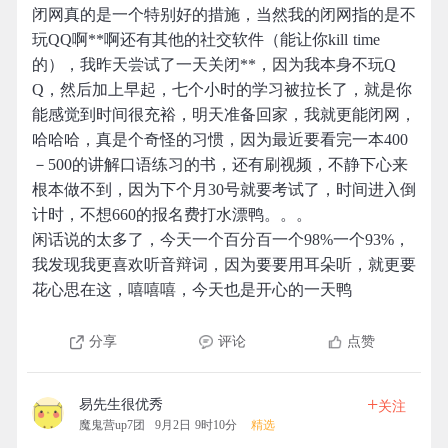
闭网真的是一个特别好的措施，当然我的闭网指的是不
玩QQ啊**啊还有其他的社交软件（能让你kill time
的），我昨天尝试了一天关闭**，因为我本身不玩Q
Q，然后加上早起，七个小时的学习被拉长了，就是你
能感觉到时间很充裕，明天准备回家，我就更能闭网，
哈哈哈，真是个奇怪的习惯，因为最近要看完一本400
－500的讲解口语练习的书，还有刷视频，不静下心来
根本做不到，因为下个月30号就要考试了，时间进入倒
计时，不想660的报名费打水漂鸭。。。
闲话说的太多了，今天一个百分百一个98%一个93%，
我发现我更喜欢听音辩词，因为要要用耳朵听，就更要
花心思在这，嘻嘻嘻，今天也是开心的一天鸭
分享
评论
点赞
+
易先生很优秀
关注
魔鬼营up7团
9月2日 9时10分
精选