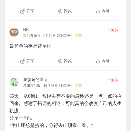
分享
评论
点赞
+
NB
关注
加油背单词
9月10日 23时35分
精选
最简单的事是背单词
分享
评论
点赞
+
我纷扬的世间
关注
考研加油喔
10月26日 8时32分
精选
65天，从0到1。曾经丢弃不要的最终还是一点一点的捡
回来。感谢于拓词的相遇，可能真的会改变自己的人生
轨迹。
分享一句话：
“半山腰总是挤的，你得去山顶看一看。”