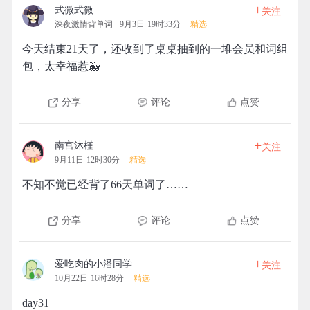
+
式微式微
关注
深夜激情背单词
9月3日 19时33分
精选
今天结束21天了，还收到了桌桌抽到的一堆会员和词组
包，太幸福惹🐳
分享
评论
点赞
+
南宫沐槿
关注
9月11日 12时30分
精选
不知不觉已经背了66天单词了……
分享
评论
点赞
+
爱吃肉的小潘同学
关注
10月22日 16时28分
精选
day31