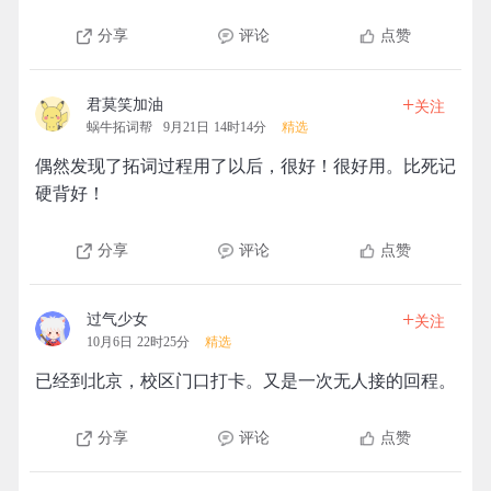
分享
评论
点赞
+
君莫笑加油
关注
蜗牛拓词帮
9月21日 14时14分
精选
偶然发现了拓词过程用了以后，很好！很好用。比死记
硬背好！
分享
评论
点赞
+
过气少女
关注
10月6日 22时25分
精选
已经到北京，校区门口打卡。又是一次无人接的回程。
分享
评论
点赞