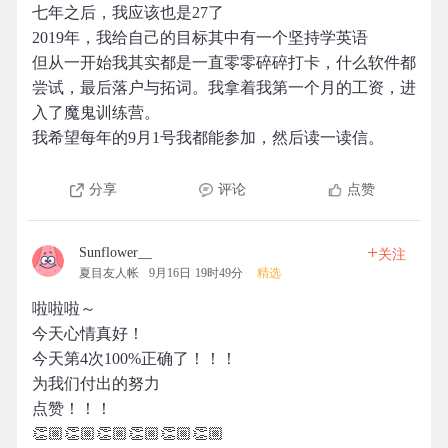
七年之后，我应该也是27了
2019年，我给自己的目标其中有一个坚持学英语
但从一开始我其实都是一直零零碎碎打卡，什么软件都
尝试，最后落户与拓词。我拿着我第一个月的工资，进
入了魔鬼训练营。
我希望每年的9月1号我都能参加，然后读一读信。
分享
评论
点赞
+
Sunflower__
关注
夏目友人帐
9月16日 19时49分
精选
啦啦啦～
今天心情真好！
今天第4次100%正确了！！！
为我们付出的努力
点赞！！！
👏🏼👏🏼👏🏼👏🏼👏🏼👏🏼