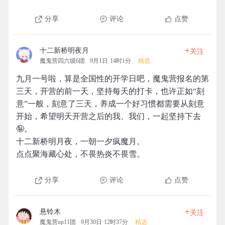
分享
评论
点赞
+
十二新桥明夜月
关注
魔鬼营四六级6团
9月1日 14时1分
精选
九月一号啦，算是全国性的开学日吧，魔鬼营报名的第
三天，开营的前一天，坚持每天的打卡，也许正如“刻
意”一般，刻意了三天，养成一个好习惯都需要从刻意
开始，希望明天开营之后的我、我们，一起坚持下去
🤪。
十二新桥明月夜，一朝一夕疯魔月。
点点聚海藏心处，不畏热炎不畏雪。
分享
评论
点赞
+
悬铃木
关注
魔鬼营up11团
9月30日 12时37分
精选