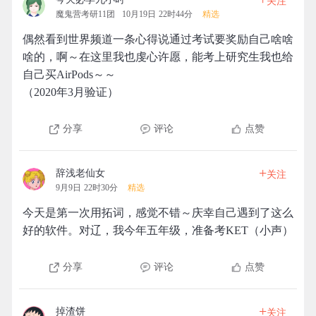
关注
魔鬼营考研11团
10月19日 22时44分
精选
偶然看到世界频道一条心得说通过考试要奖励自己啥啥
啥的，啊～在这里我也虔心许愿，能考上研究生我也给
自己买AirPods～～
（2020年3月验证）
分享
评论
点赞
+
辞浅老仙女
关注
9月9日 22时30分
精选
今天是第一次用拓词，感觉不错～庆幸自己遇到了这么
好的软件。对辽，我今年五年级，准备考KET（小声）
分享
评论
点赞
+
掉渣饼
关注