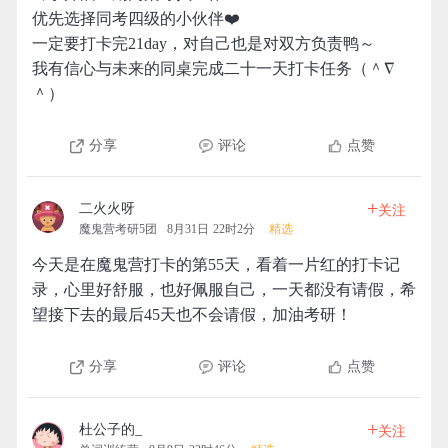
优先选择同考四级的小伙伴❤️
一定要打卡完21day，对自己也是对双方负责鸭～
我有信心与未来的同桌完成二十一天打卡任务（＾∇
＾）
分享
评论
点赞
+
二火火呀
关注
魔鬼营考研5团
8月31日 22时2分
精选
今天是在魔鬼营打卡的第55天，看着一片红的打卡记
录，心里好舒服，也好佩服自己，一天都没有请假，希
望接下去的最后45天也不会请假，加油考研！
分享
评论
点赞
+
杜公子的_
关注