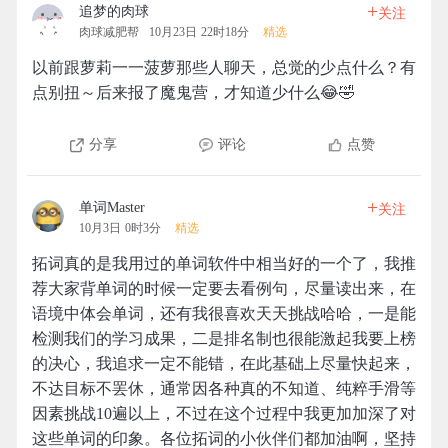
+
追梦的肉球
关注
肉球减肥帮
10月23日 22时18分
精选
以前跟萝莉一一菠萝那些人聊天，总觉的少点什么？有
点别扭～后来报了魔鬼营，才知道少什么😂🤣
分享
评论
点赞
+
单词Master
关注
10月3日 0时3分
精选
拓词真的是我用过的单词软件中相当好的一个了，我推
荐大家背单词的时候一定要去看例句，尽量读出来，在
语境中体会单词，还有我很喜欢天天挑战哈哈，一是能
检测我们的学习成果，二是排名制也很能激起我要上榜
的决心，我追求一定不能错，在此基础上尽量快起来，
不达目标不罢休，通常因各种真的不知道、纯粹手滑等
因素挑战10遍以上，不过在这个过程中我更加加深了对
这些单词的印象。各位拓词的小伙伴们都加油啊，坚持