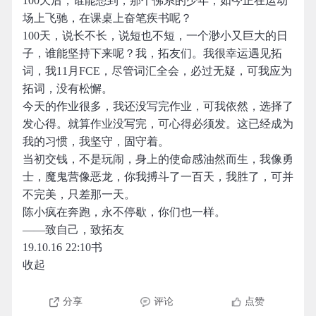
100天后，谁能想到，那个佛系的少年，如今正在运动
场上飞驰，在课桌上奋笔疾书呢？
100天，说长不长，说短也不短，一个渺小又巨大的日
子，谁能坚持下来呢？我，拓友们。我很幸运遇见拓
词，我11月FCE，尽管词汇全会，必过无疑，可我应为
拓词，没有松懈。
今天的作业很多，我还没写完作业，可我依然，选择了
发心得。就算作业没写完，可心得必须发。这已经成为
我的习惯，我坚守，固守着。
当初交钱，不是玩闹，身上的使命感油然而生，我像勇
士，魔鬼营像恶龙，你我搏斗了一百天，我胜了，可并
不完美，只差那一天。
陈小疯在奔跑，永不停歇，你们也一样。
——致自己，致拓友
19.10.16 22:10书
收起
分享
评论
点赞