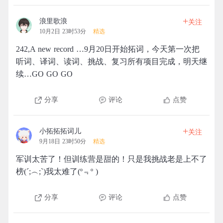
+
浪里歌浪
关注
10月2日 23时53分
精选
242,A new record …9月20日开始拓词，今天第一次把
听词、译词、读词、挑战、复习所有项目完成，明天继
续…GO GO GO
分享
评论
点赞
+
小拓拓拓词儿
关注
9月18日 23时50分
精选
军训太苦了！但训练营是甜的！只是我挑战老是上不了
榜(´;︵;`)我太难了(º﹃º )
分享
评论
点赞