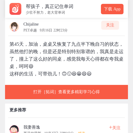
帮孩子，真正记住单词
下载 App
少壮不努力，老大背单词
Chijaline
关注
PET卓越
9月16日 22时23分
第45天，加油，桌桌又恢复了九点半下晚自习的状态，
虽然他打的晚，但是还是特别特别靠谱的，我真是走运
了，撞上了这么好的同桌，感觉我每天心得都在夸我桌
桌，呵呵😄
这样的生活，可带劲儿！🙃🙂😆😁😄😃
打开［拓词］查看更多精彩学习心得
更多推荐
+
我妻善逸
关注