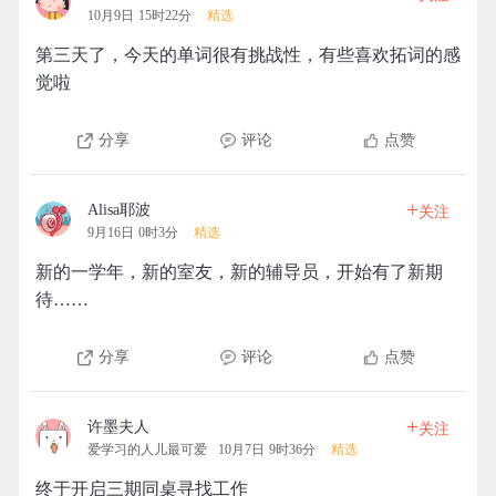
10月9日 15时22分
精选
第三天了，今天的单词很有挑战性，有些喜欢拓词的感
觉啦
分享
评论
点赞
+
Alisa耶波
关注
9月16日 0时3分
精选
新的一学年，新的室友，新的辅导员，开始有了新期
待……
分享
评论
点赞
+
许墨夫人
关注
爱学习的人儿最可爱
10月7日 9时36分
精选
终于开启三期同桌寻找工作