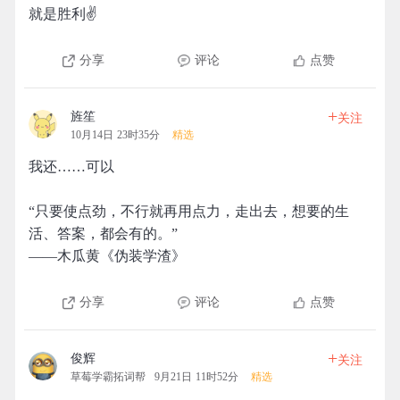
就是胜利✌️
分享
评论
点赞
+
旌笙
关注
10月14日 23时35分
精选
我还……可以
“只要使点劲，不行就再用点力，走出去，想要的生
活、答案，都会有的。”
——木瓜黄《伪装学渣》
分享
评论
点赞
+
俊辉
关注
草莓学霸拓词帮
9月21日 11时52分
精选