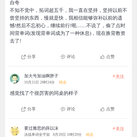
自夸
不知不觉中，拓词超五千，我一直在坚持，坚持以前不
曾坚持的东西，慢就是快，我相信能够弥补以前的遗
憾!然后不忘初心，继续前行!呃……不说了，偷了点时
间背单词(发现背单词成为了一种休息)，现在换背教资
去了!
分享
评论
点赞
+
加大号加油啊胖子
关注
10月21日 20时24分
精选
感觉找了个很厉害的同桌的样子
分享
评论
点赞
+
要过雅思的薛以沫
关注
决战单词全宇宙
8月29日 10时20分
精选