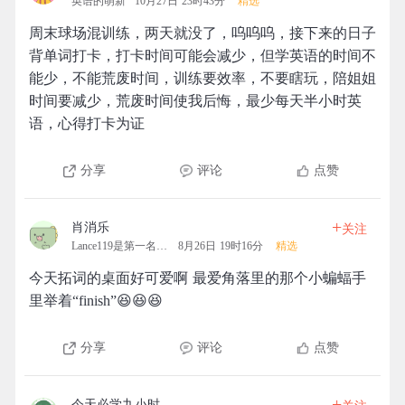
英语的萌新
10月27日 23时43分
精选
周末球场混训练，两天就没了，呜呜呜，接下来的日子
背单词打卡，打卡时间可能会减少，但学英语的时间不
能少，不能荒废时间，训练要效率，不要瞎玩，陪姐姐
时间要减少，荒废时间使我后悔，最少每天半小时英
语，心得打卡为证
分享
评论
点赞
+
肖消乐
关注
Lance119是第一名的拓团
8月26日 19时16分
精选
今天拓词的桌面好可爱啊 最爱角落里的那个小蝙蝠手
里举着“finish”😆😆😆
分享
评论
点赞
+
今天必学九小时