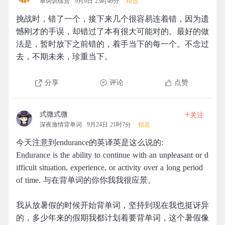
单词训练营
9月9日 23时46分
精选
挑战时，错了一个，接下来几个很容易连着错，因为遗
憾刚才的手误，却错过了本有很大可能对的。最好的做
法是，暂时放下之前错的，着手当下的每一个。不念过
去，不期未来，珍重当下。
分享
评论
点赞
+
式微式微
关注
深夜激情背单词
9月24日 21时7分
精选
今天注意到endurance的英译英是这么说的:
Endurance is the ability to continue with an unpleasant or d
ifficult situation, experience, or activity over a long period
of time. 与在背单词的你你我我很应景。
我从放暑假的时候开始背单词，坚持到现在我也挺讶异
的，多少年来的假期我都计划着要背单词，这个暑假像