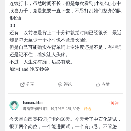
连续打卡，虽然时间不长，但是每次看到[小红勾],心中
欣喜万千，竟是想要一直下去，不忍打乱她们整齐的队
形hhh
!!!!
还有，以前总是背上二十分钟就觉时间已经很长，最近
却是每天至少一个小时也不觉漫长hhh
但是自己可能确实在背单词上专注度还是不足，有些词
还是记不住，着实让人头疼。
不过，人生先有痴，后必有成。
加油!!and 晚安😋😝
分享
评论
点赞
+
bamanzidan
关注
魔鬼营考研11团
10月26日 23时39分
精选
今天是自己英拓词打卡的50天。今天考了中石化笔试，
报了两个岗位，一个能进面试，一个有点悬。不管怎