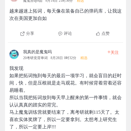
魔鬼营up9团
9月14日 21时56分
精选
越来越迷上拓词，每天像在装备自己的弹药库，让我这
次在美国更加自如
分享
评论
点赞
+
我真的是魔鬼吗
关注
20考研党背单词
8月28日 0时32分
精选
我发现
如果把拓词拖到每天的最后一项学习，就会盲目的赶时
间，快，但是压根就是走马观花。有时候背着背着还容
易睡着。
所以当我把拓词放到每天早上醒来的第一件事情，就会
认认真真的踏实的背完。
马上魔鬼训练营就要结束了，离考研就剩115天了。太
喜欢实体奖牌了，所以一定要拿到。太想考上研究生
了，所以一定要上岸!!!