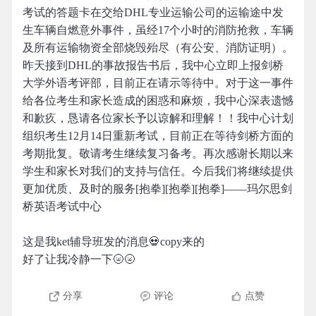
考试的答题卡在交给DHL专业运输公司的运输途中发
生车辆自燃意外事件，虽经17个小时的消防抢救，车辆
及所有运输物资全部烧毁殆尽（有公安、消防证明）。
昨天接到DHL的事故报告书后，我中心立即上报剑桥
大学外语考评部，目前正在请示等待中。对于这一事件
给各位考生和家长造成的困惑和麻烦，我中心深表遗憾
和歉疚，恳请各位家长予以谅解和理解！！我中心计划
组织考生12月14日重新考试，目前正在等待剑桥方面的
考期批复。敬请考生继续复习备考。再次感谢长期以来
学生和家长对我们的支持与信任。今后我们将继续提供
更加优质、及时的服务[抱拳][抱拳][抱拳]——玛尔思剑
桥英语考试中心
这是我ket辅导班发的消息💀copy来的
好了让我冷静一下🌝🌝
分享
评论
点赞