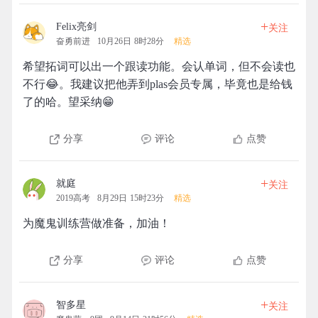
+
Felix亮剑
关注
奋勇前进
10月26日 8时28分
精选
希望拓词可以出一个跟读功能。会认单词，但不会读也
不行😂。我建议把他弄到plas会员专属，毕竟也是给钱
了的哈。望采纳😁
分享
评论
点赞
+
就庭
关注
2019高考
8月29日 15时23分
精选
为魔鬼训练营做准备，加油！
分享
评论
点赞
+
智多星
关注