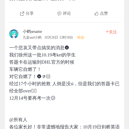
分享
评论
点赞
+
小鹤sesame
关注
九妄and小鹤
10月26日 12时18分
精选
一个悲哀又带点搞笑的消息🌚
我们徐州这一批10.19考ket的学生
答题卡在运输到DHL官方的时候
车辆它自燃了！
对它自燃了！🌚👎🏻
经过17个小时的抢救 人倒是没si，但是我们的答题卡已
经全部over👎🏻
12月14号要再考一次😕
@所有人
各位家长好！非常遗憾地报告大家：10月19日剑桥英语