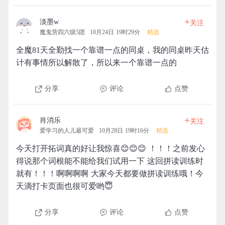
+
淡墨w
关注
魔鬼营四六级5团
10月24日 19时29分
精选
全魔81天全勤找一个靠谱一点的同桌，我的同桌昨天估
计有事情所以解散了，所以来一个靠谱一点的
分享
评论
点赞
+
肖消乐
关注
爱学习的人儿最可爱
10月28日 19时16分
精选
今天打开拓词真的好让我惊喜😊😊😊 ！！！之前发心
得说那个词根能不能给我们试用一下 这回拼读训练时
就有！！！啊啊啊啊 大家今天都要做拼读训练哦！今
天滴打卡页面也很可爱哟😇
分享
评论
点赞