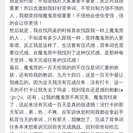
就是契约金，不知道钱对大家重要不重要，反正对我很
重要！所以也激励我好好背单词。不管自制力强不强的
人，我都觉得报魔鬼营很重要！不强他会使你变强，强
的会让你更强！
然后就是，我在找同桌的时候喜欢找跟我一样上魔鬼营
的人，。不知道有多少人跟我一样，觉得魔鬼营的人更
靠谱。反正我是这样了。生活要有仪式感，背单词也需
要仪式感。在魔鬼营中我找到了这种仪式感。是那种每
天坚持，每天完成任务的仪式感！
最后，魔鬼营的一百天给我的的不仅仅是词汇量的收
获，还有给我的教训。九月十四日，这是一百天中最让
我难忘的。因为这天我没有完成任务，没有打卡。这一
天的不打卡让我失去了同桌，我到现在还是感到抱歉(๑
˃̥̩̥̥̥̥̆ಐ˂̩̩̥̥̩̥̆৭)。还有，让我的魔鬼营不再完美。魔鬼营结束
了，说起来没有完成一百天是真的很遗憾！没打卡的那
天军训，累，热，不爽。在军训休息时间我都会拿起手
机背当天的单词，只有那天，我懈怠了。完成了背单词
任务本来想夜训完回宿舍完成挑战。回到宿舍却给忘