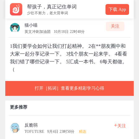
帮孩子，真正记住单词
下载 App
少壮不努力，老大背单词
猫小喵
关注
英文冲刺加油团
10月18日 22时48分
1我们要学会如何让我们打起精神。 2在**朋友圈中和
大家一起分享记录一下。 3找个朋友一起来学。 4看看
我们错了哪些记录一下。 5汇成一本书。 6每天都做。
（
打开［拓词］查看更多精彩学习心得
更多推荐
+
反脆弱
关注
TOFUTURE
9月4日 23时50分
精选