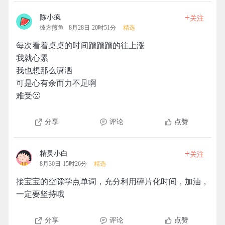
+
陈小疯
关注
彼方煎鱼
8月28日 20时51分
精选
每次看着桌桌的时间蹭蹭蹭的往上涨
我就心累
我也想那么潇洒
可是心有余而力不足啊
难受🙁
分享
评论
点赞
+
精灵小白
关注
8月30日 15时26分
精选
接宝宝的空隙学点单词，充分利用碎片化时间，加油，
一定要坚持哦
分享
评论
点赞