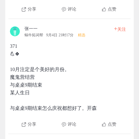
分享
评论
点赞
+
张一一
关注
蜗牛拓词帮
9月4日 21时17分
精选
371
💪🍀
10月注定是个美好的月份。
魔鬼营结营
与桌桌9期结束
某人生日
与桌桌9期结束怎么庆祝都想好了。开森
分享
评论
点赞