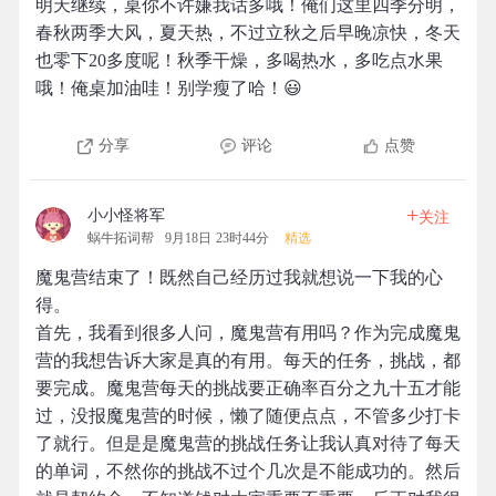
明天继续，桌你不许嫌我话多哦！俺们这里四季分明，
春秋两季大风，夏天热，不过立秋之后早晚凉快，冬天
也零下20多度呢！秋季干燥，多喝热水，多吃点水果
哦！俺桌加油哇！别学瘦了哈！😃
分享
评论
点赞
+
小小怪将军
关注
蜗牛拓词帮
9月18日 23时44分
精选
魔鬼营结束了！既然自己经历过我就想说一下我的心
得。
首先，我看到很多人问，魔鬼营有用吗？作为完成魔鬼
营的我想告诉大家是真的有用。每天的任务，挑战，都
要完成。魔鬼营每天的挑战要正确率百分之九十五才能
过，没报魔鬼营的时候，懒了随便点点，不管多少打卡
了就行。但是是魔鬼营的挑战任务让我认真对待了每天
的单词，不然你的挑战不过个几次是不能成功的。然后