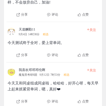
样，不会放弃自己，加油!
分享
评论
点赞
+
天道酬勤11
关注
9月4日 14时38分
精选
今天测试终于全对，爱上背单词。
分享
评论
点赞
+
我喜欢邓邓邓伦啊
关注
魔鬼营考研8团
9月12日 7时53分
精选
今天又和同桌组成同桌啦，哈哈哈，好开心呀，每天早
上起来抓紧背单词，嗯，真好❤️
分享
评论
点赞