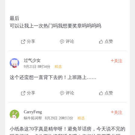
最后
可以让我上一次热门吗我想要奖章呜呜呜呜
分享
评论
点赞
+
过气少女
关注
9月21日 8时54分
精选
这个还蛮想一直背下去的！上班路上……
分享
评论
点赞
+
CarryFeng
关注
蜗牛拓词帮
8月29日 20时13分
精选
小纸条这70字真是精华呀！避免🐰话痨，今天说不完的