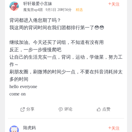
+
轩轩最爱小言妹
关注
魔鬼营up4团
9月1日 20时56分
精选
背词都进入倦怠期了吗？
我这周的背词时间在我们团都排行第一了😳😳
继续加油。今天还买了词组，不知道有没有用
反正，一步一步慢慢爬吧
让自己的生活充实一点，背词，运动，学做菜，努力工
作～
刷朋友圈，刷微博的时间少一点，不要在抖音消耗掉太
多的时间
hello everyone
come on
分享
评论
点赞
+
陆虎妈
关注