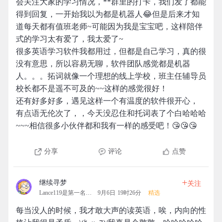
会关注大家的学习情况，**群里的打卡，我们发了都能
得到回复，一开始我以为都是机器人😂但是后来才知
道每天都有值班老师~可能因为我是宝宝吧，这样陪伴
式的学习太有爱了，我太爱了~
很多英语学习软件我都用过，但都是自己学习，真的很
没有意思，所以容易无聊，软件团队感觉都是机器
人。。。拓词就像一个理想的线上学校，班主任辅导员
校长都不是遥不可及的~~这样的感觉很好！
还有好多好多，遇见这样一个有温度的软件很开心，
有点语无伦次了，，今天没忍住和托词表了个白哈哈哈
~~~相信很多小伙伴都和我有一样的感受吧！😘😘😘
分享
评论
点赞
+
继续寻梦
关注
Lance119是第一名的拓团
9月6日 19时26分
精选
每当没人的时候，我才敢大声的读英语，唉，内向的性