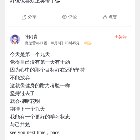
好像也喜欢上英语了🤩
分享
评论
点赞
+
陳阿青
关注
魔鬼营up11团
10月8日 10时45分
精选
今天是第一个九天
觉得自己没有第一天有干劲
因为心中的那个目标好在还能坚持
不能放弃
这就像健身的耐力考验一样
坚持过去了
就会柳暗花明
期待下一个九天
我能有一个更好的学习状态
与己共勉
see you next time，pace