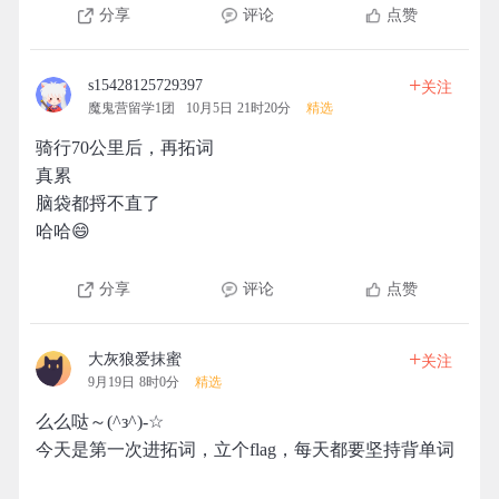
分享
评论
点赞
+
s15428125729397
关注
魔鬼营留学1团
10月5日 21时20分
精选
骑行70公里后，再拓词
真累
脑袋都捋不直了
哈哈😄
分享
评论
点赞
+
大灰狼爱抹蜜
关注
9月19日 8时0分
精选
么么哒～(^з^)-☆
今天是第一次进拓词，立个flag，每天都要坚持背单词