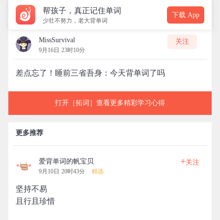
帮孩子，真正记住单词
下载 App
少壮不努力，老大背单词
MissSurvival
关注
9月16日 23时10分
差点忘了！睡前三省吾身：今天背单词了吗
打开［拓词］查看更多精彩学习心得
更多推荐
+
爱背单词的帆宝贝
关注
9月10日 20时43分
精选
坚持不易
且行且珍惜