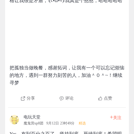
格让我很是矛盾，\(ﾋ•ω•ﾏ)/我真是个憨憨，哈哈哈哈哈
把孤独当做晚餐，感谢拓词，让我有一个可以忘记烦恼
的地方，遇到一群努力刻苦的人，加油＾０＾~！继续
寻梦
分享
评论
点赞
+
电玩天堂
关注
魔鬼营up8团
9月12日 23时49分
精选
Yes，有到百分之百了，坚持到底、死磕到底！希望明