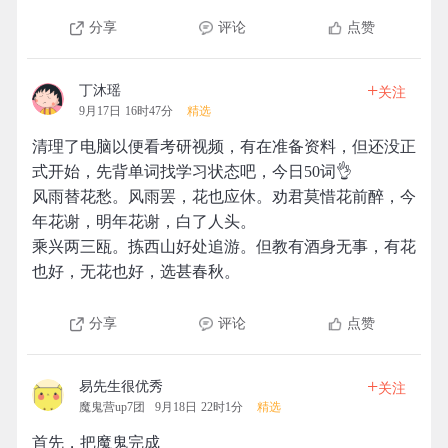
分享
评论
点赞
+
丁沐瑶
关注
9月17日 16时47分
精选
清理了电脑以便看考研视频，有在准备资料，但还没正
式开始，先背单词找学习状态吧，今日50词👌
风雨替花愁。风雨罢，花也应休。劝君莫惜花前醉，今
年花谢，明年花谢，白了人头。
乘兴两三瓯。拣西山好处追游。但教有酒身无事，有花
也好，无花也好，选甚春秋。
分享
评论
点赞
+
易先生很优秀
关注
魔鬼营up7团
9月18日 22时1分
精选
首先，把魔鬼完成