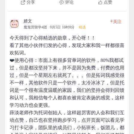
分享
评论
点赞
+
婧文
关注
魔鬼营留学4团
9月5日 16时8分
精选
今天得到了心得精选的勋章，开心呀！！
看了其他小伙伴们发的心得，发现大家和我一样都很喜
欢拓词。
❤️使用心得：市面上有很多背单词的软件，80%我都试
过，但是都没坚持下来，并不是因为免费，付费的也用
过，但是一个星期左右就死了。。。但是拓词我感觉很
不一样，其他软件只是一个软件，太冷冰冰了，但是托
词是一个很有温度温暖的家园，我们的坚持会得到回馈
和认可，我相信每个人都喜欢被肯定表扬的感觉，这样
学习动力也会更强。
薛淡老师作为托词创始人，这样超厉害的人会和我们互
动点赞，自己也在坚持跑步学习，点开页面可以看见学
习打卡记录，团队里的成员们，小拓班长，饭团儿，都