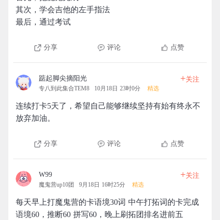
其次，学会吉他的左手指法
最后，通过考试
分享
评论
点赞
+
踮起脚尖摘阳光
关注
专八到此集合TEM8
10月18日 23时0分
精选
连续打卡5天了，希望自己能够继续坚持有始有终永不
放弃加油。
分享
评论
点赞
+
W99
关注
魔鬼营up10团
9月18日 16时25分
精选
每天早上打魔鬼营的卡语境30词 中午打拓词的卡完成
语境60，推断60 拼写60，晚上刷拓团排名进前五