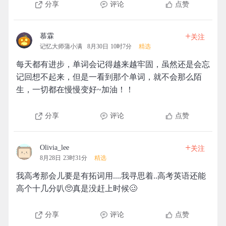
分享
评论
点赞
+
慕霖
关注
记忆大师蒲小满
8月30日 10时7分
精选
每天都有进步，单词会记得越来越牢固，虽然还是会忘
记回想不起来，但是一看到那个单词，就不会那么陌
生，一切都在慢慢变好~加油！！
分享
评论
点赞
+
Olivia_lee
关注
8月28日 23时31分
精选
我高考那会儿要是有拓词用....我寻思着..高考英语还能
高个十几分叭🥺真是没赶上时候🥴
分享
评论
点赞