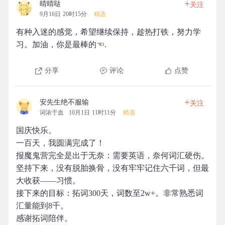
+
晴晴哒
关注
9月16日 20时15分
精选
有种入迷的感觉，希望继续保持，趁热打铁，努力学
习。加油，你是最棒的☜.
分享
评论
点赞
+
安先生绝不服输
关注
词浓于血
10月1日 11时11分
精选
国庆快乐。
一百天，我圆满完成了！
报魔鬼营完全是出于无奈：需要英语，奈何词汇硬伤。
坚持下来，没有脱胎换骨，没有牢牢记住六千词，但最
大收获——习惯。
接下来的目标：拓词300天，词数至2w+。非常熟悉词
汇量能到8千。
感谢拓词陪伴。