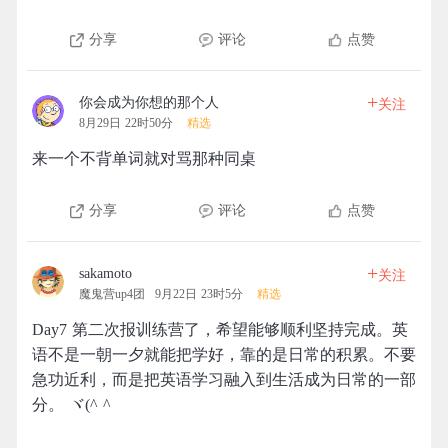
分享
评论
点赞
+
你会成为你想的那个人
关注
8月29日 22时50分
精选
来一个不背单词就对骂那种同桌
分享
评论
点赞
+
sakamoto
关注
魔鬼营up4团
9月22日 23时5分
精选
Day7 第二次报训练营了，希望能够顺利坚持完成。英
语不是一朝一夕就能把学好，靠的是日常的积累。不要
急功近利，而是把英语学习融入到生活成为日常的一部
分。 ヾ(^ ^ゞ