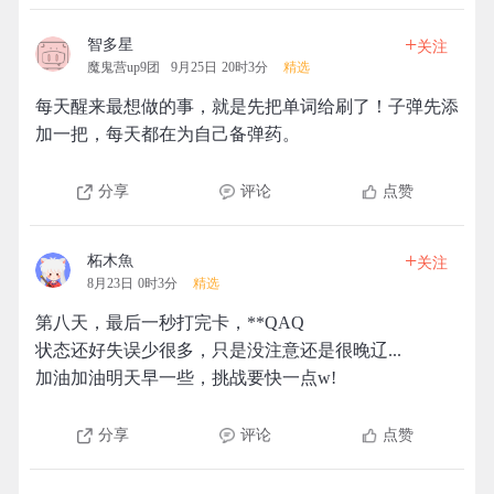
+
智多星
关注
魔鬼营up9团
9月25日 20时3分
精选
每天醒来最想做的事，就是先把单词给刷了！子弹先添
加一把，每天都在为自己备弹药。
分享
评论
点赞
+
柘木魚
关注
8月23日 0时3分
精选
第八天，最后一秒打完卡，**QAQ
状态还好失误少很多，只是没注意还是很晚辽...
加油加油明天早一些，挑战要快一点w!
分享
评论
点赞