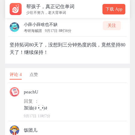
帮孩子，真正记住单词
下载 App
少壮不努力，老大背单词
小薛小薛啥也不缺
关注
考研海贼团
9月17日 8时56分
坚持拓词80天了，没想到三分钟热度的我，竟然坚持80
天了！继续保持！
评论 4
点赞
peachU
回复 ：
9月17日 11时7分
饭团儿