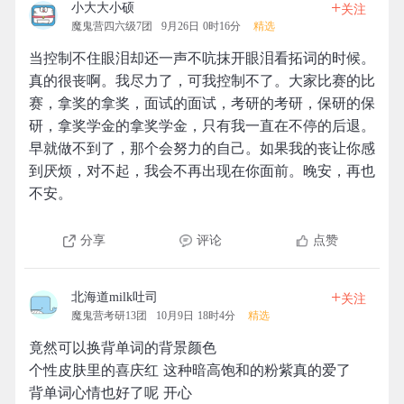
+
小大大小硕
关注
魔鬼营四六级7团
9月26日 0时16分
精选
当控制不住眼泪却还一声不吭抹开眼泪看拓词的时候。
真的很丧啊。我尽力了，可我控制不了。大家比赛的比
赛，拿奖的拿奖，面试的面试，考研的考研，保研的保
研，拿奖学金的拿奖学金，只有我一直在不停的后退。
早就做不到了，那个会努力的自己。如果我的丧让你感
到厌烦，对不起，我会不再出现在你面前。晚安，再也
不安。
分享
评论
点赞
+
北海道milk吐司
关注
魔鬼营考研13团
10月9日 18时4分
精选
竟然可以换背单词的背景颜色
个性皮肤里的喜庆红 这种暗高饱和的粉紫真的爱了
背单词心情也好了呢 开心