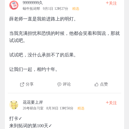
+
99999999久
关注
蜗牛拓词帮
9月1日 12时27分
精选
薛老师一直是我前进路上的明灯。
当我充满担忧和恐惧的时候，他都会笑着和我说，那就
试试吧。
试试吧，没什么承担不了的后果。
让我们一起，相约十年。
分享
评论
点赞
+
花花要上岸
关注
20考研自习室
8月30日 13时50分
精选
打卡✓
来到拓词的第100天✓