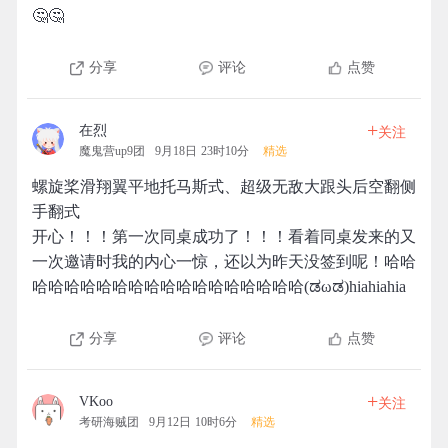
🤔🤔
分享
评论
点赞
+
在烈
关注
魔鬼营up9团
9月18日 23时10分
精选
螺旋桨滑翔翼平地托马斯式、超级无敌大跟头后空翻侧
手翻式
开心！！！第一次同桌成功了！！！看着同桌发来的又
一次邀请时我的内心一惊，还以为昨天没签到呢！哈哈
哈哈哈哈哈哈哈哈哈哈哈哈哈哈哈哈哈(ಡωಡ)hiahiahia
分享
评论
点赞
+
VKoo
关注
考研海贼团
9月12日 10时6分
精选