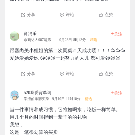
分享
评论
点赞
+
肖消乐
关注
杀鸡达人007是第一名的团
9月28日 8时43分
精选
跟塞尚美小姐姐的第二次同桌21天成功喽！！！🥳🥳🥳
爱她爱她爱她 😘😘😘一起努力的人儿 都可爱😆😆😆
分享
评论
点赞
+
520我爱背单词
关注
学渣的华丽变身
9月19日 11时10分
精选
当一件事情养成习惯，它将如喝水，吃饭一样简单。
用几个月的时间得到一辈子的的礼物
我想，
这是一笔很划算的买卖