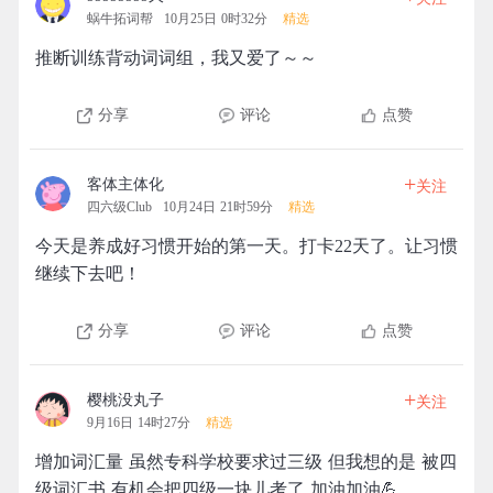
蜗牛拓词帮
10月25日 0时32分
精选
推断训练背动词词组，我又爱了～～
分享
评论
点赞
+
客体主体化
关注
四六级Club
10月24日 21时59分
精选
今天是养成好习惯开始的第一天。打卡22天了。让习惯
继续下去吧！
分享
评论
点赞
+
樱桃没丸子
关注
9月16日 14时27分
精选
增加词汇量 虽然专科学校要求过三级 但我想的是 被四
级词汇书 有机会把四级一块儿考了 加油加油💪