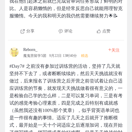
我在他们起床之前就已完成背单词任务形成了鲜明的对
比。人是容易懒惰的，但是经常反思自己就能用理智克
服懒惰。今天的我和明天的我仍然需要继续努力🌟📝
分享
评论
点赞
+
Reborn_
关注
魔鬼营留学5团
9月22日 13时40分
精选
#Day7# 之前没有参加过训练营的活动，坚持了几天就
坚持不下去了，或者断断续续的，然后天天挑战就没有
做过，后来报名了训练营之后开营之前尝试着让自己适
应训练营的节奏，就发现天天挑战做着很有意义的，一
是检验自己学的怎么样，二是可以复习单词，三是有考
试的感觉考验心理素质，四是完成之后特别有成就感
（虽然我还没有100%那个奖章），似乎背英语单词也
是一件很有趣的事情。适应了几天之后就开了推断模
式，最开始是一天十个词适应之后逐渐加词，现在开始