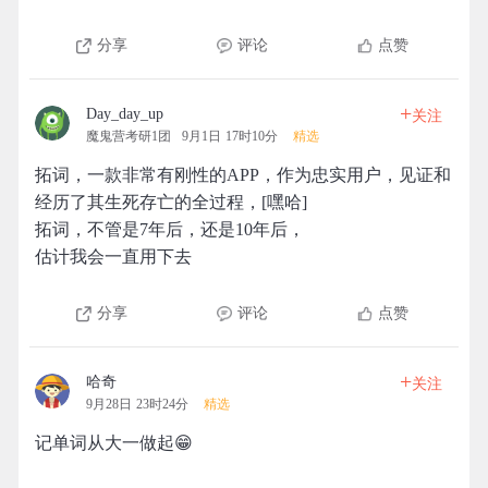
分享
评论
点赞
+
Day_day_up
关注
魔鬼营考研1团
9月1日 17时10分
精选
拓词，一款非常有刚性的APP，作为忠实用户，见证和
经历了其生死存亡的全过程，[嘿哈]
拓词，不管是7年后，还是10年后，
估计我会一直用下去
分享
评论
点赞
+
哈奇
关注
9月28日 23时24分
精选
记单词从大一做起😁