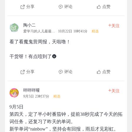
分享
评论
点赞
+
陶小二
关注
爱学习的人儿最最最可爱
10月22日 18时41分
精选
看了看魔鬼营周报，天啦噜！
干货呀！有点噎到了🌚
分享
评论
点赞
+
咩咩咩哑
关注
9月5日 23时37分
精选
9月5日
第四天，定了半小时番茄钟，提前38秒完成了今天的拓
词任务，还复习了昨天的单词。
新学单词“rainbow”，坚持会有回报，雨后才见彩虹。