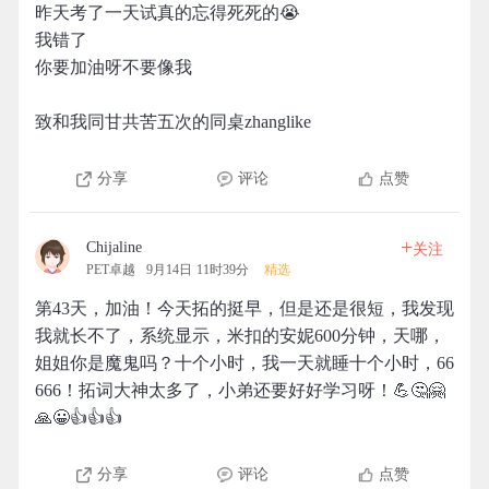
昨天考了一天试真的忘得死死的😭
我错了
你要加油呀不要像我
致和我同甘共苦五次的同桌zhanglike
分享
评论
点赞
+
Chijaline
关注
PET卓越
9月14日 11时39分
精选
第43天，加油！今天拓的挺早，但是还是很短，我发现
我就长不了，系统显示，米扣的安妮600分钟，天哪，
姐姐你是魔鬼吗？十个小时，我一天就睡十个小时，66
666！拓词大神太多了，小弟还要好好学习呀！💪🤔🤗
🙏😀👍👍👍
分享
评论
点赞