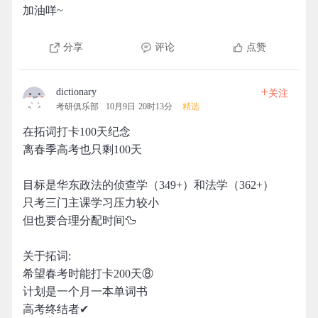
加油咩~
分享
评论
点赞
+
dictionary
关注
考研俱乐部
10月9日 20时13分
精选
在拓词打卡100天纪念
离春季高考也只剩100天
目标是华东政法的侦查学（349+）和法学（362+）
只考三门主课学习压力较小
但也要合理分配时间🦆
关于拓词:
希望春考时能打卡200天⑧
计划是一个月一本单词书
高考终结者✔