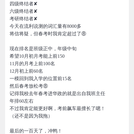
四级终结者✘
六级终结者✘
考研终结者✘
今天在流利说测的词汇量有8000多
将信将疑，但春考时我肯定超过了⑧
现在排名是班级正中，年级中旬
希望10月初月考能上前150
11月的月考上前100名
12月初上前60名
一模回到我入学的位置前15名
然后春考放松考⑧
记得我校去年春考进华政的就是出自我班主任
年排60左右
不过我肯定能更好啊，考前飙车最擅长了嗯！
（还不是因为我拖）
最后的一百天了，冲鸭！