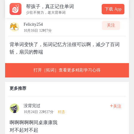
帮孩子，真正记住单词
下载 App
少壮不努力，老大背单词
Felicity254
关注
10月16日 12时7分
背单词变快了，拓词记忆方法很可以啊，减少了百词
斩，扇贝的弊端
打开［拓词］查看更多精彩学习心得
更多推荐
+
没背完过
关注
10月24日 22时27分
精选
啊啊啊啊啊同桌康康我
对不起对不起