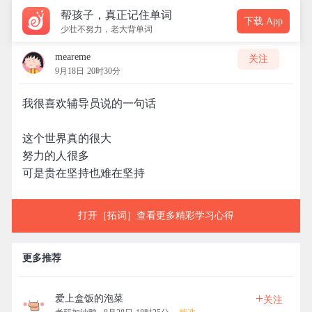
帮孩子，真正记住单词
下载 App
少壮不努力，老大背单词
meareme
关注
9月18日 20时30分
我很喜欢辅导员说的一句话
这个世界真的很大
努力的人很多
可是贵在坚持也难在坚持
打开［拓词］查看更多精彩学习心得
更多推荐
+
爱上盒饭的泡菜
关注