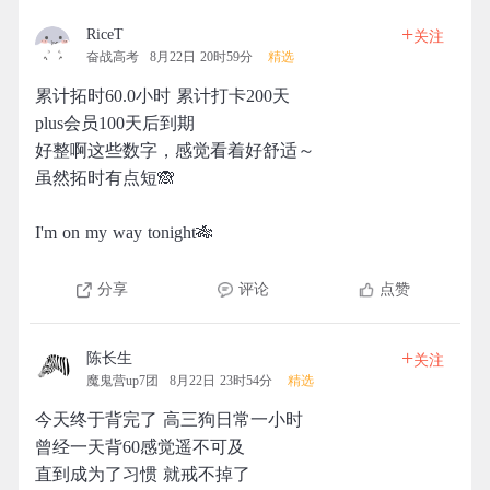
+
RiceT
关注
奋战高考
8月22日 20时59分
精选
累计拓时60.0小时 累计打卡200天
plus会员100天后到期
好整啊这些数字，感觉看着好舒适～
虽然拓时有点短🙈
I'm on my way tonight🎋
分享
评论
点赞
+
陈长生
关注
魔鬼营up7团
8月22日 23时54分
精选
今天终于背完了 高三狗日常一小时
曾经一天背60感觉遥不可及
直到成为了习惯 就戒不掉了