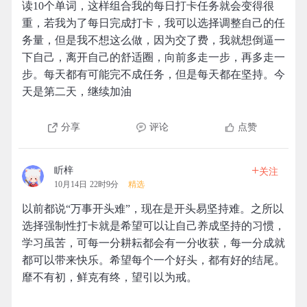
读10个单词，这样组合我的每日打卡任务就会变得很
重，若我为了每日完成打卡，我可以选择调整自己的任
务量，但是我不想这么做，因为交了费，我就想倒逼一
下自己，离开自己的舒适圈，向前多走一步，再多走一
步。每天都有可能完不成任务，但是每天都在坚持。今
天是第二天，继续加油
分享
评论
点赞
+
盺梓
关注
10月14日 22时9分
精选
以前都说“万事开头难”，现在是开头易坚持难。之所以
选择强制性打卡就是希望可以让自己养成坚持的习惯，
学习虽苦，可每一分耕耘都会有一分收获，每一分成就
都可以带来快乐。希望每个一个好头，都有好的结尾。
靡不有初，鲜克有终，望引以为戒。