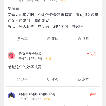
考研加油鸭
8月28日 18时25分
精选
滴滴滴
要每天记单词啊，否则任务会越来越重，看到那么多单
词又不想复习，周而复始。
所以，每天勤奋一些，有计划的学习，共勉啊！
分享
评论
点赞
+
你听星星在唱歌
关注
10月26日 13时50分
精选
感觉这个的效率很高
分享
评论
点赞
+
哈哈哈哈哈哈哈哈哈哈嗝
关注
9月26日 23时32分
精选