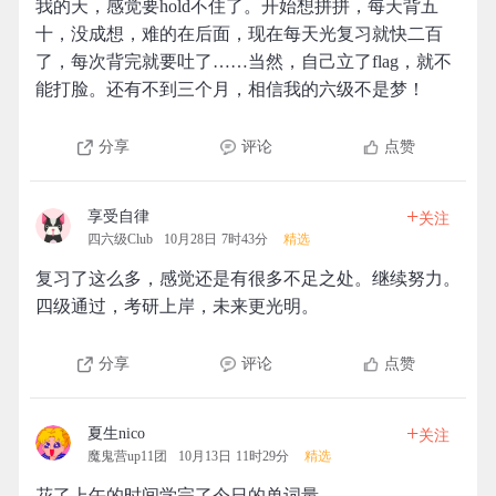
我的天，感觉要hold不住了。开始想拼拼，每天背五
十，没成想，难的在后面，现在每天光复习就快二百
了，每次背完就要吐了……当然，自己立了flag，就不
能打脸。还有不到三个月，相信我的六级不是梦！
分享
评论
点赞
+
享受自律
关注
四六级Club
10月28日 7时43分
精选
复习了这么多，感觉还是有很多不足之处。继续努力。
四级通过，考研上岸，未来更光明。
分享
评论
点赞
+
夏生nico
关注
魔鬼营up11团
10月13日 11时29分
精选
花了上午的时间学完了今日的单词量