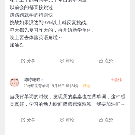
以前会的都直接跳过
蹭蹭蹭就学的特别快
挑战如果没达到95%以上就反复挑战。
每天都先复习昨天的，再开始新学单词。
晚上要去体验英语角啦～
加油💪
分享
评论
点赞
+
嗯哼嗯哼e
关注
20考研党背单词
9月16日 8时34分
精选
当我背单词的时候，发现我的桌桌也在背单词，这种感
觉真好，学习的动力瞬间蹭蹭蹭涨涨涨，我要加油吖～
分享
评论
点赞