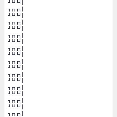
┛┗┛┗┛┃
┓┏┓┏┓┃
┛┗┛┗┛┃
┓┏┓┏┓┃
┛┗┛┗┛┃
┓┏┓┏┓┃
┛┗┛┗┛┃
┓┏┓┏┓┃
┛┗┛┗┛┃
┓┏┓┏┓┃
┛┗┛┗┛┃
┓┏┓┏┓┃
┛┗┛┗┛┃
┓┏┓┏┓┃
┛┗┛┗┛┃
┓┏┓┏┓┃
┛┗┛┗┛┃
┓┏┓┏┓┃