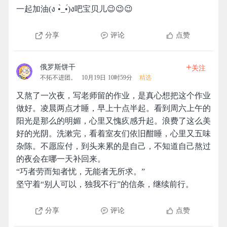
一起加油(ง •̀_•́)ง吧宝贝儿😉😉😉
分享
评论
点赞
+
俄罗斯饼干
关注
不拓不进团。
10月19日 10时59分
精选
又熬了一次夜，写老师留的作业，是真心想把这个作业
做好。凌晨两点才睡，早上十点半起。看到周六上午的
阳光是那么的明媚，心里又愧疚感升起。浪费了这么美
好的光阴。洗漱完，看着室友们依旧酣睡，心里又五味
杂陈。不愿应付，到头来累的是自己，不知道自己熬过
的夜会在哪一天补回来。
“巧者劳而知者忧，无能者无所求。”
坚守着“别人可以，独我不行”的信条，继续前行。
分享
评论
点赞