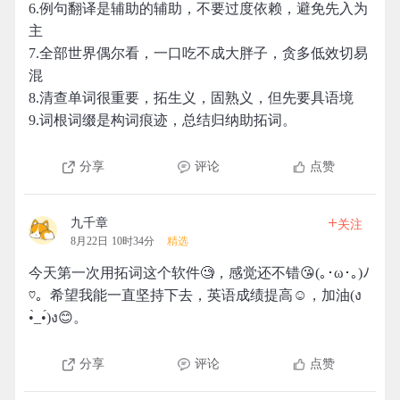
6.例句翻译是辅助的辅助，不要过度依赖，避免先入为
主
7.全部世界偶尔看，一口吃不成大胖子，贪多低效切易
混
8.清查单词很重要，拓生义，固熟义，但先要具语境
9.词根词缀是构词痕迹，总结归纳助拓词。
分享
评论
点赞
+
九千章
关注
8月22日 10时34分
精选
今天第一次用拓词这个软件🧐，感觉还不错😘(｡･ω･｡)ﾉ
♡。希望我能一直坚持下去，英语成绩提高☺️，加油(ง
•̀_•́)ง😊。
分享
评论
点赞