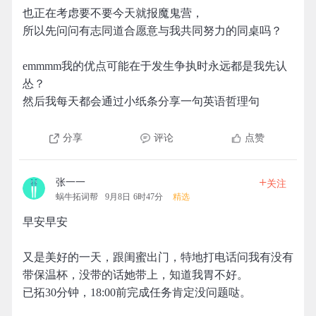
也正在考虑要不要今天就报魔鬼营，
所以先问问有志同道合愿意与我共同努力的同桌吗？
emmmm我的优点可能在于发生争执时永远都是我先认
怂？
然后我每天都会通过小纸条分享一句英语哲理句
分享
评论
点赞
+
张一一
关注
蜗牛拓词帮
9月8日 6时47分
精选
早安早安
又是美好的一天，跟闺蜜出门，特地打电话问我有没有
带保温杯，没带的话她带上，知道我胃不好。
已拓30分钟，18:00前完成任务肯定没问题哒。