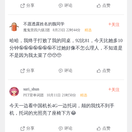
分享
评论
点赞
+
不愿透露姓名的魏同学
关注
魔鬼营四六级2团
8月23日 22时44分
精选
哈哈，我终于打败了我的同桌，92比81，今天比她多10
分钟🤪🤪🤪🤪🤪🤪🤪不过她好像不怎么理人，不知道是
不是因为我太菜了🥺🥺🥺
分享
评论
点赞
+
suri_shun
关注
PET背单词团
10月11日 21时50分
精选
今天一边看中国机长4G一边托词，颠的我找不到手
机，托词的光照亮了座椅下方😂
分享
评论
点赞