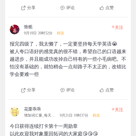
分享
评论
点赞
+
致栀
关注
9月19日 20时52分
精选
报完四级了，我太懒了，一定要坚持每天学英语😭
被人夸口语好的感觉真的很不错，希望自己的口语越来
越进步，并且能成功改掉自己特有的一些小毛病吧。不
怕没有基础的，就怕稍会一点却路子不太正的，改错比
学会要难一些
分享
评论
点赞
+
花栗乖乖
关注
增加词汇量_每天都要进行
9月21日 19时37分
精选
今日获得连续打卡第十一周勋章
以此欢迎我对象重回拓词的大家庭😘😘😘