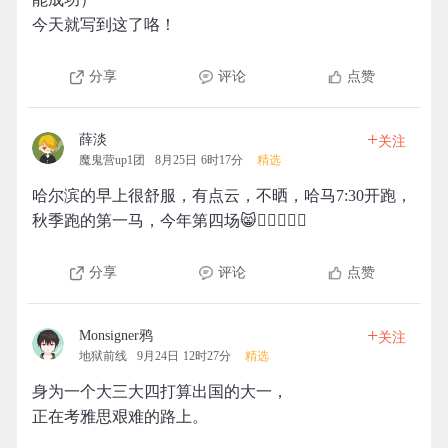
今天就写到这了咯！
分享
评论
点赞
+
薛淡
关注
魔鬼营up1团
8月25日 6时17分
精选
哈尔滨的早上很舒服，有点云，不晒，哈马7:30开跑，
秋季跑的第一马，今年第四场😸🏃🏿‍♂️🏃‍♀️
分享
评论
点赞
+
Monsigner鸦
关注
地狱前线
9月24日 12时27分
精选
身为一个大三大四打算出国的大一，
正在考雅思艰难的路上。