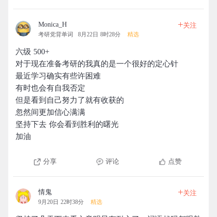
+
Monica_H
关注
考研党背单词
8月22日 8时28分
精选
六级 500+
对于现在准备考研的我真的是一个很好的定心针
最近学习确实有些许困难
有时也会有自我否定
但是看到自己努力了就有收获的
忽然间更加信心满满
坚持下去 你会看到胜利的曙光
加油
分享
评论
点赞
+
情鬼
关注
9月20日 22时38分
精选