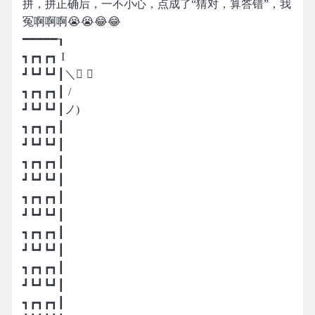
拼，拼正确后，一不小心，点成了“猜对，算答错”，我
冤啊啊啊😭😭😂😂
━━━━━┒
┓┏┓┏┓ I
┛┗┛┗┛┃＼ ／
┓┏┓┏┓┃ /
┛┗┛┗┛┃ノ)
┓┏┓┏┓┃
┛┗┛┗┛┃
┓┏┓┏┓┃
┛┗┛┗┛┃
┓┏┓┏┓┃
┛┗┛┗┛┃
┓┏┓┏┓┃
┛┗┛┗┛┃
┓┏┓┏┓┃
┛┗┛┗┛┃
┓┏┓┏┓┃