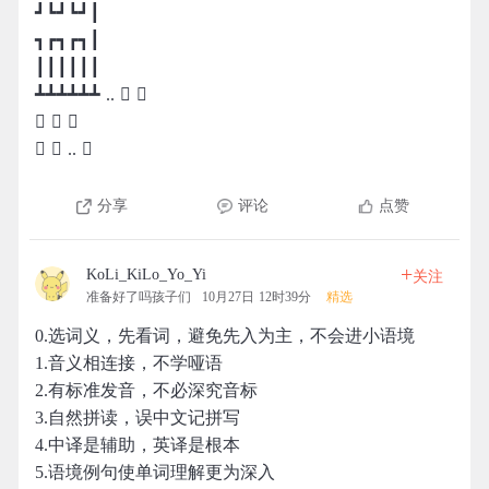
┛┗┛┗┛┃
┓┏┓┏┓┃
┃┃┃┃┃┃
┻┻┻┻┻┻ ..  
  
  .. 
分享
评论
点赞
+
KoLi_KiLo_Yo_Yi
关注
准备好了吗孩子们
10月27日 12时39分
精选
0.选词义，先看词，避免先入为主，不会进小语境
1.音义相连接，不学哑语
2.有标准发音，不必深究音标
3.自然拼读，误中文记拼写
4.中译是辅助，英译是根本
5.语境例句使单词理解更为深入