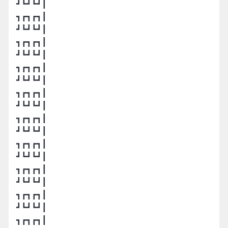
┛┗┛┗┛┃
┓┏┓┏┓┃
┛┗┛┗┛┃
┓┏┓┏┓┃
┛┗┛┗┛┃
┓┏┓┏┓┃
┛┗┛┗┛┃
┓┏┓┏┓┃
┛┗┛┗┛┃
┓┏┓┏┓┃
┛┗┛┗┛┃
┓┏┓┏┓┃
┛┗┛┗┛┃
┓┏┓┏┓┃
┛┗┛┗┛┃
┓┏┓┏┓┃
┛┗┛┗┛┃
┓┏┓┏┓┃