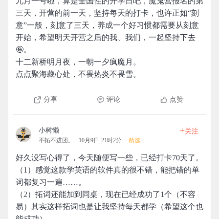
九月一号啦，算是全国性的开学日吧，魔鬼营报名的第
三天，开营的前一天，坚持每天的打卡，也许正如“刻
意”一般，刻意了三天，养成一个好习惯都需要从刻意
开始，希望明天开营之后的我、我们，一起坚持下去
🤪。
十二新桥明月夜，一朝一夕疯魔月。
点点聚海藏心处，不畏热炎不畏雪。
分享
评论
点赞
+
小树懒
关注
不拓不进团。
10月9日 21时2分
精选
好久没写心得了，今天随便写一些，已经打卡70天了。
（1）感觉这款学英语的软件真的很不错，能把错的单
词都复习一遍……。
（2）拓词还能加到同桌，现在已经成功了1个（不容
易）其实这样拓词也是让我坚持每天都学（希望这个也
能成功）