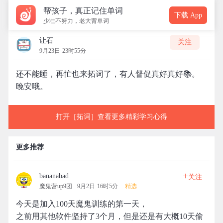
帮孩子，真正记住单词
下载 App
少壮不努力，老大背单词
让石
关注
9月23日 23时55分
还不能睡，再忙也来拓词了，有人督促真好真好📚。
晚安哦。
打开［拓词］查看更多精彩学习心得
更多推荐
+
bananabad
关注
魔鬼营up9团
9月2日 16时5分
精选
今天是加入100天魔鬼训练的第一天，
之前用其他软件坚持了3个月，但是还是有大概10天偷