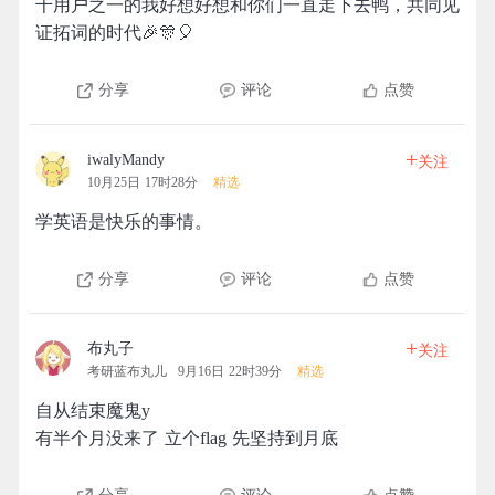
千用户之一的我好想好想和你们一直走下去鸭，共同见
证拓词的时代🎉🎊🎈
分享
评论
点赞
+
iwalyMandy
关注
10月25日 17时28分
精选
学英语是快乐的事情。
分享
评论
点赞
+
布丸子
关注
考研蓝布丸儿
9月16日 22时39分
精选
自从结束魔鬼y
有半个月没来了 立个flag 先坚持到月底