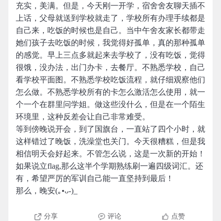
充实，美满。但是，今天刚一开学，宿舍舍友聊天插不
上话，父母就送到学校就走了，学校所有办理手续都是
自己来，吃饭的时候也是自己。当中午舍友家长都带走
她们孩子去吃饭的时候，我觉得好孤单，真的那种孤单
的感觉。早上三点多就起来去学校了，没有吃饭，觉得
很饿，没办法，出门办卡，去餐厅。不熟悉学校，自己
看学校平面图。不熟悉学校吃饭流程，就仔细观察他们
怎么做。不熟悉学校所有的卡怎么激活怎么使用，就一
个一个在群里问学姐。做这些没什么，但是在一个陌生
环境里，这种反差会让自己非常难受。
等到傍晚说开会，到了国旗台，一直站了四个小时，就
这样错过了晚饭，洗澡堂也关门。今天很糟糕，但是我
相信明天会好起来。不管怎么说，这是一次新的开始！
如果说立flag,那么这半个学期熟练刷一遍四级词汇。还
有，希望严厉的军训自己能一直坚持到最后！
那么，晚安(｡•ᴗ-)_
分享
评论
点赞