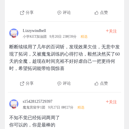
分享
评论
点赞
+
Lizzywindbell
关注
小学KET加油团
9月20日 23时39分
精选
断断续续用了几年的百词斩，发现效果欠佳，无意中发
现了拓词，又被魔鬼训练的心得打动，毅然决然买了60
天的全魔，趁现在时间充裕不好好虐自己一把更待何
时，希望拓词能带给我惊喜
分享
评论
点赞
+
s15428125729397
关注
魔鬼营留学1团
9月27日 8时27分
精选
不知不觉已经拓词两周了
你可以的，你是最棒的