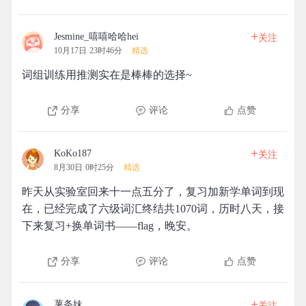
+
Jesmine_嘻嘻哈哈hei
关注
10月17日 23时46分
精选
词组训练用推测实在是棒棒的选择~
分享
评论
点赞
+
KoKo187
关注
8月30日 0时25分
精选
昨天从实验室回来十一点五分了，复习加新学单词到现
在，已经完成了六级词汇终结共1070词，历时八天，接
下来复习+换单词书——flag，晚安。
分享
评论
点赞
+
薯条妹
关注