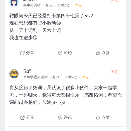
蜗牛拓词帮
8月22日 22时26分
精选
转眼间今天已经是打卡第四十七天了🎉🎉
现在想想都有些小激动😜
从一天十词到一天六十词
我也在进步😘
分享
评论
点赞
+
俊辉
关注
草莓学霸拓词帮
9月21日 11时52分
精选
自从接触了拓词，我认识了很多小伙伴，大家一起学
习，一起聊天，觉得每天都很快乐，感谢拓词，希望托
词能越办越好，加油(ง•̀_•́)ง
分享
评论
点赞