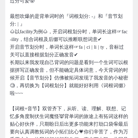
过分可爱🤓
最想吹爆的是背单词时的『词根划分: -』和『音节划
分: | 』
🌰以facility为例🌰，开启词根划分时，单词长这样☞fac
-ility，结合词根及后缀可以推断联想词意✔
开启音节划分时，单词长这样☞fa | ci | li | ty，音标过
关可以直接根据划分正确发音✔
长期以来我发现自己背词的问题是看到一个生词可以根
据拼写正确发音，但不能确定具体词意，今天背词的时
候开启【音节划分】仿佛被拓词发现了我发音的小秘密
🧐，再切换为【词根划分】就能好好利用《词根词缀》
啦~~~
【词根+音节】双管齐下，从听、读、理解、联想、记
忆多角度制伏生词魔怪👿背单词的旅途上有拓词这样的
贴心好伙伴，只期盼日后出更多功能来打劫口袋🤪最后
要向认真调教拓词的小拓们比心💗你们辛苦了，作为万