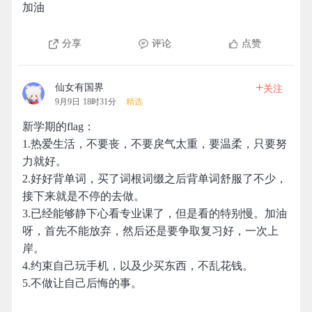
加油
分享
评论
点赞
+
仙女有国界
关注
9月9日 18时31分
精选
新学期的flag：
1.热爱生活，不要丧，不要戾气太重，要温柔，只要努
力就好。
2.好好背单词，买了词根词缀之后背单词舒服了不少，
接下来就是不停的去做。
3.已经能够静下心看专业课了，但是看的特别慢。加油
呀，首先不能放弃，然后还是要争取复习好，一次上
岸。
4.约束自己玩手机，以及少买东西，不乱花钱。
5.不做让自己后悔的事。