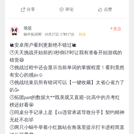
分享
评论
点赞
+
琅笙
关注
蜗牛拓词帮
10月27日 17时17分
精选
🐌安卓用户看到更新绝不错过🐌
🕐天天挑战开始前的3秒倒计时让我有准备开始游戏的
错觉😆
🕑挑战过程中还会显示当前单词的掌握程度！看到竟然
有安心的感jio☺️
🕒挑战结束后所有错词可以【一键收藏】太省心省力了
叭🥳
🕓拓团part的数据大**既美观又直观~比高中的月考红
榜还好看🤩
🕔同桌分手记录上是【xx违背承诺导致分手】契约精神
无处不在🤣
🕕两只小蜗牛举着小红旗站在角落里提示打卡进程简直