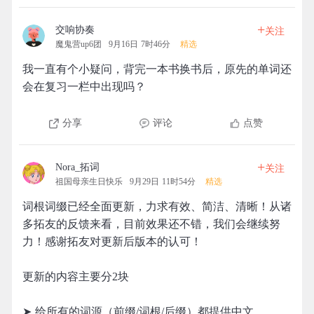
+
交响协奏
关注
魔鬼营up6团
9月16日 7时46分
精选
我一直有个小疑问，背完一本书换书后，原先的单词还
会在复习一栏中出现吗？
分享
评论
点赞
+
Nora_拓词
关注
祖国母亲生日快乐
9月29日 11时54分
精选
词根词缀已经全面更新，力求有效、简洁、清晰！从诸
多拓友的反馈来看，目前效果还不错，我们会继续努
力！感谢拓友对更新后版本的认可！
更新的内容主要分2块
➤ 给所有的词源（前缀/词根/后缀）都提供中文。