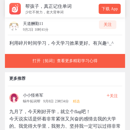
帮孩子，真正记住单词
下载 App
少壮不努力，老大背单词
天道酬勤11
关注
9月2日 10时41分
利用碎片时间学习，今天学习效果更好。有兴趣^_^
打开［拓词］查看更多精彩学习心得
更多推荐
+
小小怪将军
关注
蜗牛拓词帮
9月8日 23时34分
精选
九月了，今天刚好开学，就立个flag吧！
今天说实话是怀着非常紧张又兴奋的感情去我的大学
的。我觉得大学里，我努力、坚持我一定可以过得非常