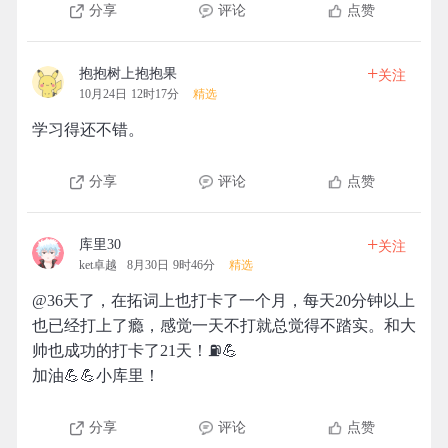
分享
评论
点赞
+
抱抱树上抱抱果
关注
10月24日 12时17分
精选
学习得还不错。
分享
评论
点赞
+
库里30
关注
ket卓越
8月30日 9时46分
精选
@36天了，在拓词上也打卡了一个月，每天20分钟以上
也已经打上了瘾，感觉一天不打就总觉得不踏实。和大
帅也成功的打卡了21天！⛽️💪
加油💪💪小库里！
分享
评论
点赞