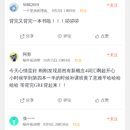
+
SHR2019
关注
一个坚持的理由_
9月2日 13时9分
精选
背完又背完一本书啦！！！🤣🤣🤣
分享
评论
点赞
+
阿剪
关注
蜗牛拓词帮
10月15日 15时4分
精选
今天心情蛮好 刚刚发现居然有新概念4词汇啊超开心
小时候学到第四本一半的时候补课班黄了意难平哈哈哈
哈哈 等背完GRE背起来！！
分享
评论
点赞
+
张一一
关注
蜗牛拓词帮
9月9日 20时38分
精选