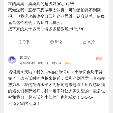
在的桌桌。桌桌真的超级好(●'◡'●)ﾉ❤
我知道我一直都不想做事太认真。可能是怕得不到回
报。但我这次想改变自己的这些思维。认真活着。借魔
鬼营这个机会，给我自己机会。
接下来的九十多天，请多多指教啦(*Ü*)ﾉ☀
分享
评论
点赞
+
库里30
关注
考研海贼团
10月9日 18时59分
精选
拓词第76天啦！我的Ket核心单词1834个单词也终于背
完了！离考试时间也越来越近，我和小刘同学一直都在
努力💪，我的英语水平因为拓词越来越高！所以感谢我
的拓友们和薛老师，我一定不好让大家失望的！最后也
祝和我们一起考试的小伙伴们也能成功！🥳🥳🥳
不负大家的期望！