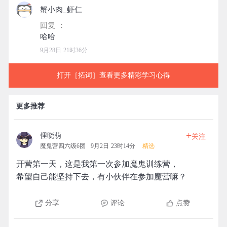
蟹小肉_虾仁
回复 ：
9月28日 21时36分
打开［拓词］查看更多精彩学习心得
更多推荐
+
俚晓萌
关注
魔鬼营四六级6团
9月2日 23时14分
精选
开营第一天，这是我第一次参加魔鬼训练营，
希望自己能坚持下去，有小伙伴在参加魔营嘛？
分享
评论
点赞