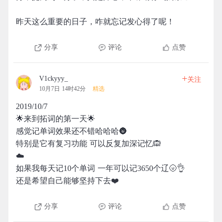
昨天这么重要的日子，咋就忘记发心得了呢！
分享
评论
点赞
+
V1ckyyy_
关注
10月7日 14时42分
精选
2019/10/7
🌟来到拓词的第一天🌟
感觉记单词效果还不错哈哈哈🌚
特别是它有复习功能 可以反复加深记忆🙉
☁️
如果我每天记10个单词 一年可以记3650个辽🌝👌
还是希望自己能够坚持下去❤️
分享
评论
点赞