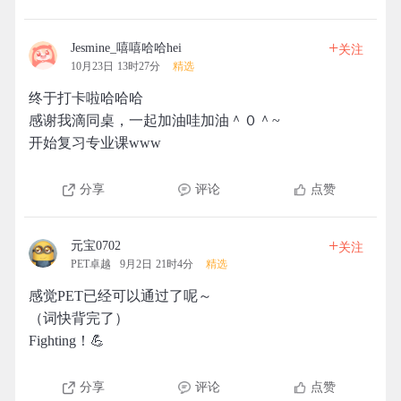
+
Jesmine_嘻嘻哈哈hei
关注
10月23日 13时27分
精选
终于打卡啦哈哈哈
感谢我滴同桌，一起加油哇加油＾０＾~
开始复习专业课www
分享
评论
点赞
+
元宝0702
关注
PET卓越
9月2日 21时4分
精选
感觉PET已经可以通过了呢～
（词快背完了）
Fighting！💪
分享
评论
点赞