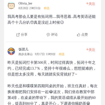
+
Olivia_lee
关注
8月28日 23时31分
精选
我高考那会儿要是有拓词用....我寻思着..高考英语还能
高个十几分叭🥺真是没赶上时候🥴
分享
评论
点赞
+
饭团儿
关注
跑步去泰山
9月17日 11时0分
精选
昨天是拓词打卡第500天，时间过得真快，拓词十年之
约，已经完成13.7％，坚持十年很难么，想想挺难的，
但是想太多没用，每天踏踏实实背就好了~
昨天也是和喋喋第四期同桌的开始，班主任真好，每次
换座都把我们安排在一起😂这次，我们坐在教室中部
第4排，在桌桌的带动下，我的英语成绩从最开始的60
分，提高到80分了，真是开心，下课请你喝奶茶😁