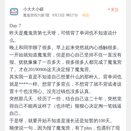
+
小大大小硕
关注
魔鬼营四六级7团
9月23日 9时27分
精选
Day 7
昨天是魔鬼营第七天呀，可惜背了单词也不知道说什
么。
晚上和同学聊了很多。早上起来突然就内心感触很多。
一开始就知道魔鬼营，但是担心自己坚持不住一直没有
报。犹犹豫豫了一百多天，很多很多人都完成了魔鬼营
了。才在20190906这天决定报了魔鬼营。
其实我一直是不知道自己想要什么的那种人。背单词也
就是****一样。想背了多背点，不想背了就不背或者设
置十个也没用心。没充过钱也没多认真。
突然那几天，经历了一些，结合自己这二十年，突然觉
得自己不能再这样了（也许吧）狠狠心决定掏一笔钱逼
自己。
于是呀，就要开始不知道是漫长还是短暂的100天。
顺便说一句，因为报了魔鬼营，有了plus，也遇到了现