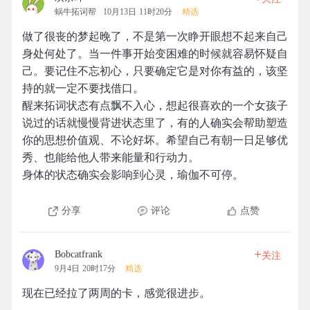
蜗牛拓词帮
10月13日 11时20分
精选
做了很丧的梦起晚了，不是第一次睁开眼想不起来自己
身处何处了。当一件事开始变困难的时候就容易怀疑自
己。要记住不忘初心，只要确定它是对你有益的，该坚
持的就一定不要找借口。
醒来拓词状态有点飘不入心，想起很喜欢的一个女孩子
说过的话就慢慢背进状态里了，有的人确实会帮助塑造
你的思想价值观、不论好坏。希望自己有朝一日足够优
秀、也能给他人带来能量和行动力。
身体的状态确实会影响到心灵，瑜伽不可停。
分享
评论
点赞
+
Bobcatfrank
关注
9月4日 20时17分
精选
现在已经拉了两周的卡，感觉很进步。