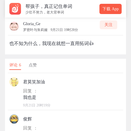
帮孩子，真正记住单词
下载 App
少壮不努力，老大背单词
Gloria_Ge
关注
罗密叶与朱莉娅
9月21日 19时28分
也不知为什么，我现在就想一直用拓词👍
评论 6
点赞
君莫笑加油
回复 ：
9月21日 20时19分
俊辉
回复 ：