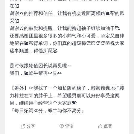
在🥰
谢谢🦒的推荐和信任，让我有机会近距离领略🐌帮的风
采🥰
谢谢🐰的鼓励和提醒，让我能撸起袖子继续加油干🥰
还要感谢团里很多很多的小帅气和小可爱，坚定又自律
地留在🐌帮背单词，你们真的超级棒👏🏻👏👏🏼祝大家
诸事顺遂，得偿所愿🥰
是时候跟轮值团长说再见啦～
我们，🐌蜗牛帮再👀见👀
【番外】☞我找了一个加长版的梯子，颤颤巍巍地把接
力棒挂在🦒的脖子上，希望暖男鹿可以好好享受这两
周，继续用心经营这个大家庭💝
『每日拓词30分，蜗牛与你不离分』
分享
评论
点赞