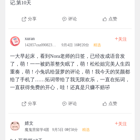
记.第10天
分享
评论
点赞
+
xuran
关注
142857cnz090823wangxi
9月4日 16时20分
精选
一大早起床，看到Nora老师的日签，已经改成语音发
了，萌！一一被奶茶整失眠了，萌！松松姐完美人生四
重奏，萌！小兔叽给菠萝的评论，萌！我今天的笑颜都
给了手机了……拓词带给了我无限欢乐，一直在拓词，
一直获得免费的开心，哇！还真是只赚不赔🤣
分享
评论
点赞
+
婧文
关注
魔鬼营留学4团
9月5日 0时58分
精选