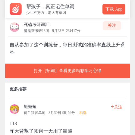
帮孩子，真正记住单词
下载 App
少壮不努力，老大背单词
死磕考研词汇
关注
魔鬼营考研13团
9月23日 23时17分
自从参加了这个训练营，每日测试的准确率直线上升✌
🖖
打开［拓词］查看更多精彩学习心得
更多推荐
+
短短短
关注
荷兰猪背单词
8月30日 9时54分
精选
113
昨天背叛了拓词一天用了墨墨