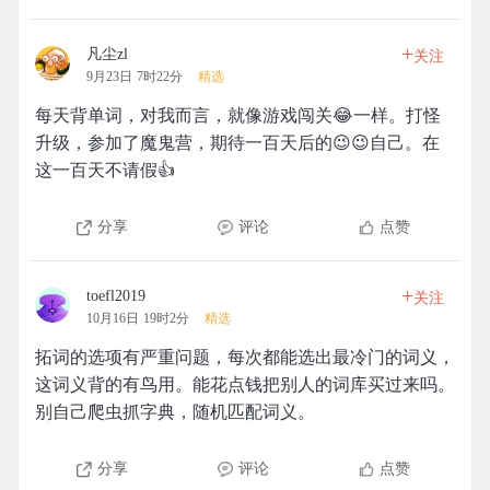
+
凡尘zl
关注
9月23日 7时22分
精选
每天背单词，对我而言，就像游戏闯关😂一样。打怪
升级，参加了魔鬼营，期待一百天后的😉😉自己。在
这一百天不请假👍
分享
评论
点赞
+
toefl2019
关注
10月16日 19时2分
精选
拓词的选项有严重问题，每次都能选出最冷门的词义，
这词义背的有鸟用。能花点钱把别人的词库买过来吗。
别自己爬虫抓字典，随机匹配词义。
分享
评论
点赞