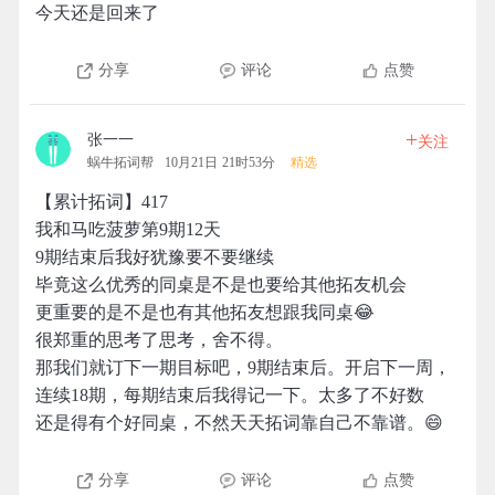
今天还是回来了
分享
评论
点赞
+
张一一
关注
蜗牛拓词帮
10月21日 21时53分
精选
【累计拓词】417
我和马吃菠萝第9期12天
9期结束后我好犹豫要不要继续
毕竟这么优秀的同桌是不是也要给其他拓友机会
更重要的是不是也有其他拓友想跟我同桌😂
很郑重的思考了思考，舍不得。
那我们就订下一期目标吧，9期结束后。开启下一周，
连续18期，每期结束后我得记一下。太多了不好数
还是得有个好同桌，不然天天拓词靠自己不靠谱。😄
分享
评论
点赞