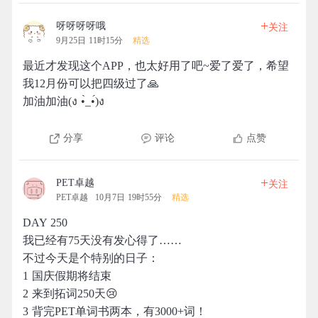
+
呀呀呀呀哦
关注
9月25日 11时15分
精选
最近才发现这个APP，也太好用了吧~爱了爱了，希望
我12月份可以把四级过了🙏️
加油加油(ง •̀_•́)ง
分享
评论
点赞
+
PET卓越
关注
PET卓越
10月7日 19时55分
精选
DAY 250
我已经有75天没有发心得了……
不过今天是个特别的日子：
1 国庆假期将结束
2 来到拓词250天😢
3 背完PET单词书两本，有3000+词！