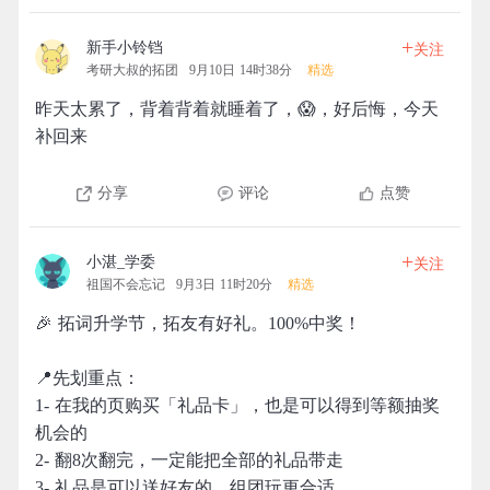
+
新手小铃铛
关注
考研大叔的拓团
9月10日 14时38分
精选
昨天太累了，背着背着就睡着了，😱，好后悔，今天
补回来
分享
评论
点赞
+
小湛_学委
关注
祖国不会忘记
9月3日 11时20分
精选
🎉 拓词升学节，拓友有好礼。100%中奖！
📍先划重点：
1- 在我的页购买「礼品卡」，也是可以得到等额抽奖
机会的
2- 翻8次翻完，一定能把全部的礼品带走
3- 礼品是可以送好友的，组团玩更合适