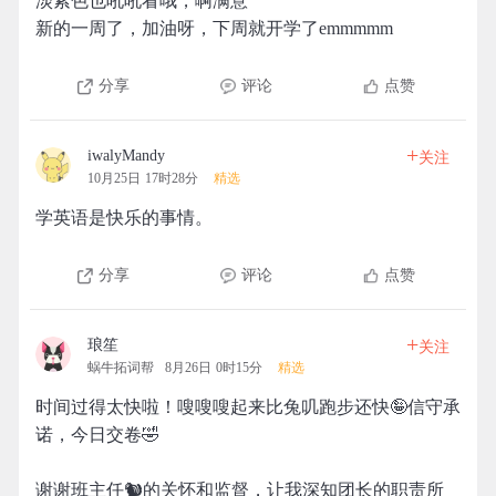
淡紫色也吼吼看哦，啊满意
新的一周了，加油呀，下周就开学了emmmmm
分享
评论
点赞
+
iwalyMandy
关注
10月25日 17时28分
精选
学英语是快乐的事情。
分享
评论
点赞
+
琅笙
关注
蜗牛拓词帮
8月26日 0时15分
精选
时间过得太快啦！嗖嗖嗖起来比兔叽跑步还快🤪信守承
诺，今日交卷🤣
谢谢班主任🐿️的关怀和监督，让我深知团长的职责所