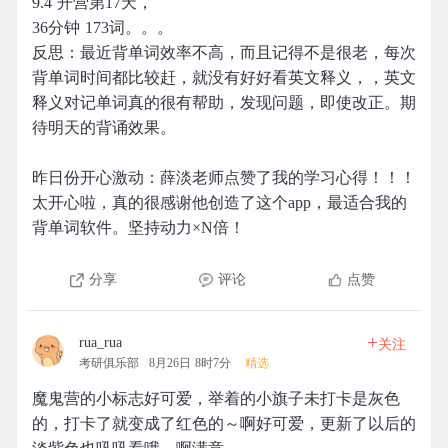
9.4 开营第17天，
36分钟 173词。。。
反思：最近背单词效率不高，而且记得不是很老，每次
背单词时间都比较赶，就没有好好看英文释义，，英文
释义对记单词真的很有帮助，发现问题，即使改正。期
待明天的背诵效果。
昨日份开心激动：薛淡老师点赞了我的学习心得！！！
太开心啦，真的很感谢他创造了这个app，最适合我的
背单词软件。坚持动力×N倍！
分享
评论
点赞
+
rua_rua
关注
考研俱乐部
8月26日 8时7分
精选
魔鬼营的小标志好可爱，举着的小旗子未打卡是灰色
的，打卡了就变成了红色的～啊好可爱，更新了以后的