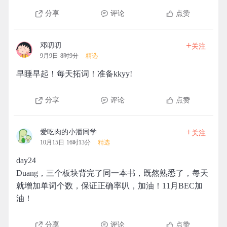
分享
评论
点赞
+
邓叨叨
关注
9月9日 8时9分
精选
早睡早起！每天拓词！准备kkyy!
分享
评论
点赞
+
爱吃肉的小潘同学
关注
10月15日 16时13分
精选
day24
Duang，三个板块背完了同一本书，既然熟悉了，每天
就增加单词个数，保证正确率叭，加油！11月BEC加
油！
分享
评论
点赞