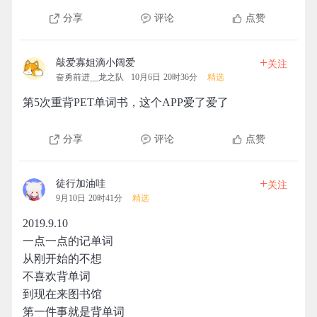
分享
评论
点赞
+
敲爱寡姐滴小阔爱
关注
奋勇前进__龙之队
10月6日 20时36分
精选
第5次重背PET单词书，这个APP爱了爱了
分享
评论
点赞
+
徒行加油哇
关注
9月10日 20时41分
精选
2019.9.10
一点一点的记单词
从刚开始的不想
不喜欢背单词
到现在来图书馆
第一件事就是背单词