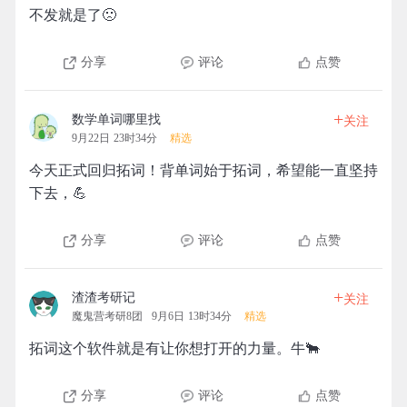
不发就是了🙁
分享
评论
点赞
+
数学单词哪里找
关注
9月22日 23时34分
精选
今天正式回归拓词！背单词始于拓词，希望能一直坚持
下去，💪
分享
评论
点赞
+
渣渣考研记
关注
魔鬼营考研8团
9月6日 13时34分
精选
拓词这个软件就是有让你想打开的力量。牛🐂
分享
评论
点赞