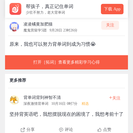
帮孩子，真正记住单词
下载 App
少壮不努力，老大背单词
凌凌橘黄加肥猫
关注
魔鬼营留学5团
9月28日 23时26分
原来，我也可以努力背单词到成为习惯😭️
打开［拓词］查看更多精彩学习心得
更多推荐
+
背单词背到神智不清
关注
深夜激情背单词
10月16日 0时7分
精选
坚持背英语吧，我想摆脱现在的困境了，我想考前十了
分享
评论
点赞