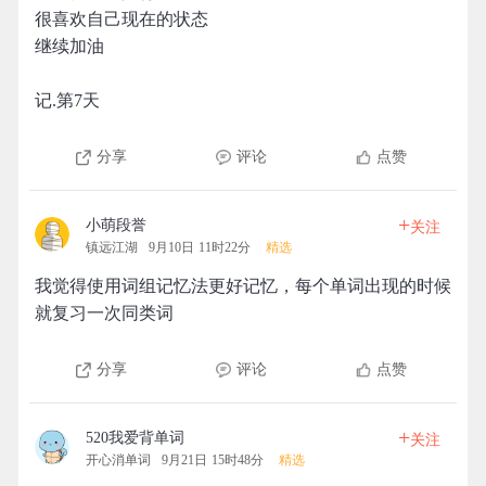
很喜欢自己现在的状态
继续加油
记.第7天
分享
评论
点赞
+
小萌段誉
关注
镇远江湖
9月10日 11时22分
精选
我觉得使用词组记忆法更好记忆，每个单词出现的时候
就复习一次同类词
分享
评论
点赞
+
520我爱背单词
关注
开心消单词
9月21日 15时48分
精选