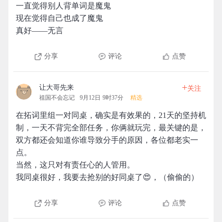
一直觉得别人背单词是魔鬼
现在觉得自己也成了魔鬼
真好——无言
分享
评论
点赞
+
让大哥先来
关注
祖国不会忘记
9月12日 9时37分
精选
在拓词里组一对同桌，确实是有效果的，21天的坚持机
制，一天不背完全部任务，你俩就玩完，最关键的是，
双方都还会知道你谁导致分手的原因，各位都老实一
点。
当然，这只对有责任心的人管用。
我同桌很好，我要去抢别的好同桌了😍，（偷偷的）
分享
评论
点赞