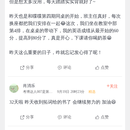
但是想太多没用，每天踏踏实实背就好了~
昨天也是和喋喋第四期同桌的开始，班主任真好，每次
换座都把我们安排在一起😂这次，我们坐在教室中部
第4排，在桌桌的带动下，我的英语成绩从最开始的60
分，提高到80分了，真是开心，下课请你喝奶茶😁
昨天这么重要的日子，咋就忘记发心得了呢！
分享
评论
点赞
+
肖消乐
关注
考博达人007是第一名的团
9月19日 20时23分
精选
32天啦 昨天收到拓词给的书了 会继续努力的 加油😆
分享
评论
点赞