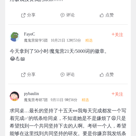
分享
评论
点赞
+
FayeC
关注
魔鬼营留学5团
10月21日 12时53分
精选
今天拿到了50小时/魔鬼营21天/5000词的徽章。
😂💪📖
分享
评论
点赞
+
pybaulin
关注
魔鬼营考研7团
9月11日 9时56分
精选
求同桌…最长的坚持了十五天👀我每天完成都发一个写
着完成✅的纸条给同桌，不知道她是不是嫌烦了😩只是
希望找到一个共同坚持下去的人啊。考研一个人，希望
能够在这里找到共同坚持的研友。要是你嫌弃我发纸条