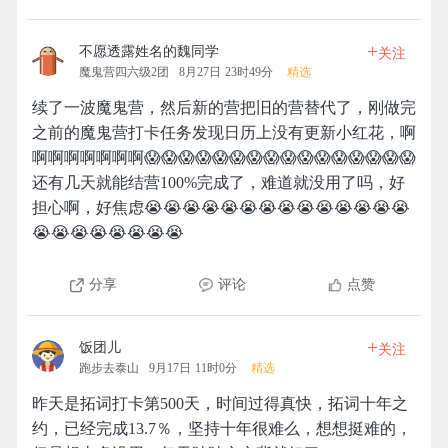
+
不愿透露姓名的魏同学
关注
魔鬼营四六级2团
8月27日 23时49分
精选
续了一波魔鬼营，然后新的营把旧的营替代了，刚做完
之前的魔鬼营打卡任务发现日历上没有更新小红花，啊
啊啊啊啊啊啊啊😱😱😱😱😱😱😱😱😱😱😱😱😱😱😱😱
还有几天就能结营100%完成了，难道就没用了吗，好
担心啊，好焦虑😭😭😭😭😭😭😭😭😭😭😭😭😭😭
😭😭😭😭😭😭😭😭
分享
评论
点赞
+
饭团儿
关注
跑步去泰山
9月17日 11时0分
精选
昨天是拓词打卡第500天，时间过得真快，拓词十年之
约，已经完成13.7％，坚持十年很难么，想想挺难的，