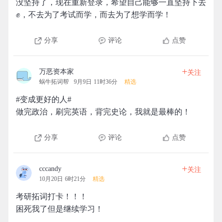
没坚持了，现在重新登录，希望自己能够一直坚持下去
✊，不去为了考试而学，而去为了想学而学！
分享
评论
点赞
+
万恶资本家
关注
蜗牛拓词帮
9月9日 11时36分
精选
#变成更好的人#
做完政治，刷完英语，背完史论，我就是最棒的！
分享
评论
点赞
+
cccandy
关注
10月20日 6时21分
精选
考研拓词打卡！！！
困死我了但是继续学习！