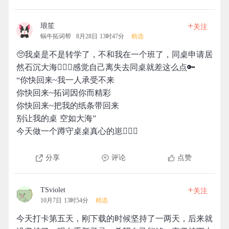
+
琅笙
关注
蜗牛拓词帮
8月28日 13时47分
精选
🥺我桌是不是转学了，不和我在一个班了，同桌申请居
然石沉大海🤦🏻‍♀️感觉自己离失去同桌就差这么点🔑
“你快回来~我一人承受不来
你快回来~拓词因你而精彩
你快回来~把我的纸条带回来
别让我的桌 空如大海”
今天做一个蹲守桌桌真心的崽🙆🏻‍♀️
分享
评论
点赞
+
TSviolet
关注
10月7日 13时54分
精选
今天打卡第五天，刚下载的时候坚持了一两天，后来就