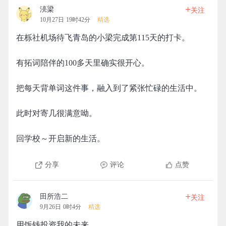
+
湸梁
关注
10月27日 19时42分
精选
在栎社机场待飞青岛的小梁完成第115天的打卡。
有拓词陪伴的100多天里确实很开心。
把每天背单词这件事，融入到了紧张忙碌的生活中。
此时对寄几很满意呦。
回学校～开启新的生活。
分享
评论
点赞
+
田所浩二
关注
9月26日 0时4分
精选
用饭钱投资我的未来……