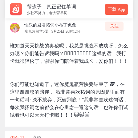
帮孩子，真正记住单词
下载 App
少壮不努力，老大背单词
快乐的君君拓词小布丁兔兔
关注
魔鬼营留学5团
9月25日 20时12分
谁知道天天挑战的奥秘呢，我总是挑战不成功呀，怎么
办呢？你们能告诉我吗？🤷🏼‍♀️🤷🏼‍♀️🤷🏼‍♀️这样的话，我打
卡就很轻松了，谢谢你们陪伴着我成长，爱你们！！！
你们可能也知道了，迷你魔鬼赢营快要结束了 🔚，在
这里谢谢您的陪伴， 我非常喜欢拓词的原因是里面有
一句话叫: 决不放弃，死磕到底！”我非常喜欢这句话，
每次我拓词之前都会在心里念一遍这句话，也许你们试
试看也可以天天打卡哦！！！😸😸😸
评论 11
点赞