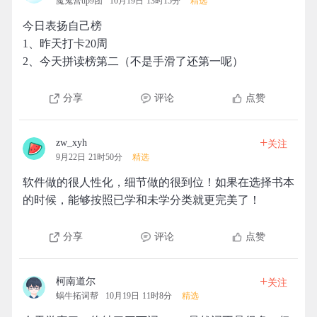
魔鬼营up9团
10月19日 13时15分
精选
今日表扬自己榜
1、昨天打卡20周
2、今天拼读榜第二（不是手滑了还第一呢）
分享
评论
点赞
+
zw_xyh
关注
9月22日 21时50分
精选
软件做的很人性化，细节做的很到位！如果在选择书本
的时候，能够按照已学和未学分类就更完美了！
分享
评论
点赞
+
柯南道尔
关注
蜗牛拓词帮
10月19日 11时8分
精选