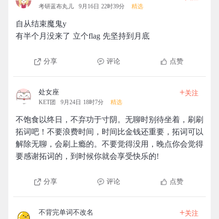
考研蓝布丸儿
9月16日 22时39分
精选
自从结束魔鬼y
有半个月没来了 立个flag 先坚持到月底
分享
评论
点赞
+
处女座
关注
KET团
9月24日 18时7分
精选
不饱食以终日，不弃功于寸阴。无聊时别待坐着，刷刷
拓词吧！不要浪费时间，时间比金钱还重要，拓词可以
解除无聊，会刷上瘾的。不要觉得没用，晚点你会觉得
要感谢拓词的，到时候你就会享受快乐的!
分享
评论
点赞
+
不背完单词不改名
关注