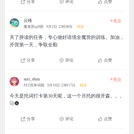
分享
评论
点赞
+
云移
关注
魔鬼营up9团
9月2日 21时48分
精选
关了拼读的任务，专心做好语境全魔营的训练。加油，
开营第一天，争取全勤
分享
评论
点赞
+
suri_shun
关注
PET背单词团
9月19日 23时17分
精选
今天是托词打卡第30天呢，这一个月托的很开森。。。
🌝🌚
分享
评论
点赞