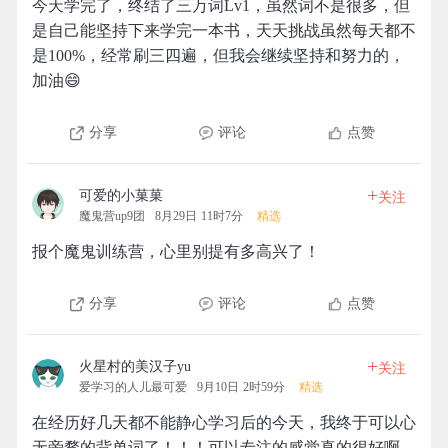
今天学完了，终结了三万词Lv1，虽然词不是很多，但
是自己能坚持下来学完一本书，天天挑战虽然每天都不
是100%，经常刷三四遍，但我会继续坚持和努力的，
加油😄
分享
评论
点赞
+
可爱的小菓菓
关注
魔鬼营up9团
8月29日 11时7分
精选
报个魔鬼训练营，心里别提有多高兴了！
分享
评论
点赞
+
火星村的美汉子yu
关注
爱学习的人儿最可爱
9月10日 2时59分
精选
在经历好几天都不能静心学习后的今天，我终于可以心
无旁骛的背单词了！！！可以专注的感觉真的很好啊，