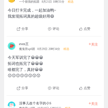
一个很强的拓团
8月21日 10时31分
精选
今日打卡完成，一起加油鸭~
我发现拓词真的超级好用😄
分享
评论
点赞
+
even王
关注
魔鬼营up6团
8月29日 20时34分
精选
今天军训完了😀😀😀
拓词也拓完了😀😀😀
啥都完了，真好😀😀
😗😗😗😗😗😗😗😗
分享
评论
点赞
+
没事儿改个名字的小S
关注