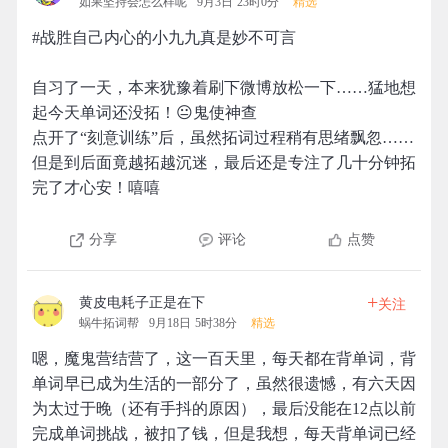
如果坚持会怎么样呢
9月3日 23时0分
精选
#战胜自己内心的小九九真是妙不可言
自习了一天，本来犹豫着刷下微博放松一下……猛地想
起今天单词还没拓！😐鬼使神查
点开了“刻意训练”后，虽然拓词过程稍有思绪飘忽……
但是到后面竟越拓越沉迷，最后还是专注了几十分钟拓
完了才心安！嘻嘻
分享
评论
点赞
+
黄皮电耗子正是在下
关注
蜗牛拓词帮
9月18日 5时38分
精选
嗯，魔鬼营结营了，这一百天里，每天都在背单词，背
单词早已成为生活的一部分了，虽然很遗憾，有六天因
为太过于晚（还有手抖的原因），最后没能在12点以前
完成单词挑战，被扣了钱，但是我想，每天背单词已经