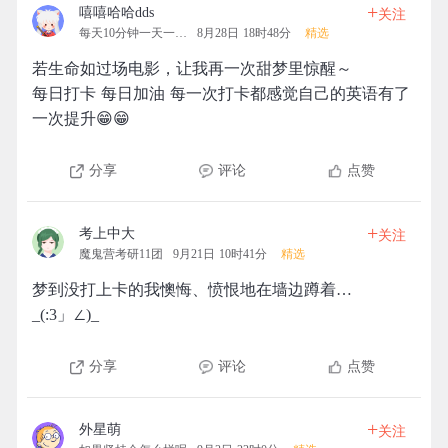
+
嘻嘻哈哈dds
关注
每天10分钟一天一清人
8月28日 18时48分
精选
若生命如过场电影，让我再一次甜梦里惊醒～
每日打卡 每日加油 每一次打卡都感觉自己的英语有了
一次提升😁😁
分享
评论
点赞
+
考上中大
关注
魔鬼营考研11团
9月21日 10时41分
精选
梦到没打上卡的我懊悔、愤恨地在墙边蹲着…
_(:3」∠)_
分享
评论
点赞
+
外星萌
关注