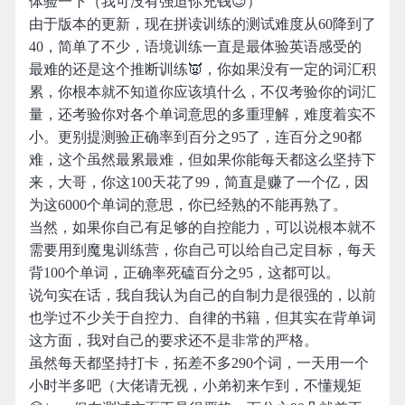
体验一下（我可没有强迫你充钱😉）
由于版本的更新，现在拼读训练的测试难度从60降到了
40，简单了不少，语境训练一直是最体验英语感受的
最难的还是这个推断训练👿，你如果没有一定的词汇积
累，你根本就不知道你应该填什么，不仅考验你的词汇
量，还考验你对各个单词意思的多重理解，难度着实不
小。更别提测验正确率到百分之95了，连百分之90都
难，这个虽然最累最难，但如果你能每天都这么坚持下
来，大哥，你这100天花了99，简直是赚了一个亿，因
为这6000个单词的意思，你已经熟的不能再熟了。
当然，如果你自己有足够的自控能力，可以说根本就不
需要用到魔鬼训练营，你自己可以给自己定目标，每天
背100个单词，正确率死磕百分之95，这都可以。
说句实在话，我自我认为自己的自制力是很强的，以前
也学过不少关于自控力、自律的书籍，但其实在背单词
这方面，我对自己的要求还不是非常的严格。
虽然每天都坚持打卡，拓差不多290个词，一天用一个
小时半多吧（大佬请无视，小弟初来乍到，不懂规矩