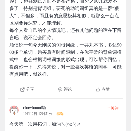
😁），但在测试方面不是很严格，百分之90几就差不
多了，特别是背词组，要死的动词词组真的是一群“狠
人”，不但多，而且有的意思极其相似，就那么一点点
区别要你深究，才能理解。
每个人看自己的个人情况吧，还有其他问题的话在下留
言吧，说不定会回你。
顺便说一句今天刚买的词根词缀，一共九本书，多达90
00多个单词，购买后有时间限制，在你平常的背单词模
式中，也会根据词根词缀的形式出现，可以帮你回忆，
提醒你一下，总得来说，对一些喜欢英语的同学，可能
有点用吧，就这样。
分享
评论
点赞
+
chowhound颖
关注
10月12日 12时51分
精选
今天第一次用拓词，加油↖(^ω^)↗