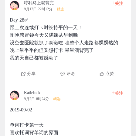
+
哼我马上就背完
关注
9月17日 22时12分
精选
Day 28✅
跟上次连续打卡时长持平的一天！
昨晚感冒😷今天又满课从早到晚
没空去医院就抓了泰诺吃 哇整个人走路都飘飘然的
晚上晕乎乎的但又想打卡 晕晕滴背完了
我的天自己都被感动了
分享
评论
点赞
+
Katieluck
关注
9月2日 8时24分
精选
2019-09-02
单词打卡第一天
喜欢托词背单词的界面