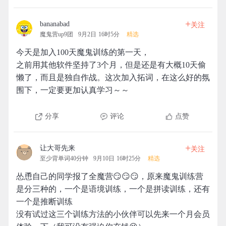
+
bananabad
关注
魔鬼营up9团
9月2日 16时5分
精选
今天是加入100天魔鬼训练的第一天，
之前用其他软件坚持了3个月，但是还是有大概10天偷
懒了，而且是独自作战。这次加入拓词，在这么好的氛
围下，一定要更加认真学习～～
分享
评论
点赞
+
让大哥先来
关注
至少背单词40分钟
9月10日 16时25分
精选
怂恿自己的同学报了全魔营😏😏😏，原来魔鬼训练营
是分三种的，一个是语境训练，一个是拼读训练，还有
一个是推断训练
没有试过这三个训练方法的小伙伴可以先来一个月会员