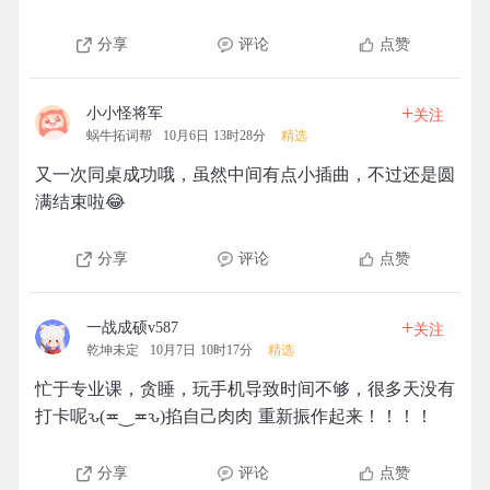
分享
评论
点赞
+
小小怪将军
关注
蜗牛拓词帮
10月6日 13时28分
精选
又一次同桌成功哦，虽然中间有点小插曲，不过还是圆
满结束啦😂
分享
评论
点赞
+
一战成硕v587
关注
乾坤未定
10月7日 10时17分
精选
忙于专业课，贪睡，玩手机导致时间不够，很多天没有
打卡呢ԅ(≖‿≖ԅ)掐自己肉肉 重新振作起来！！！！
分享
评论
点赞