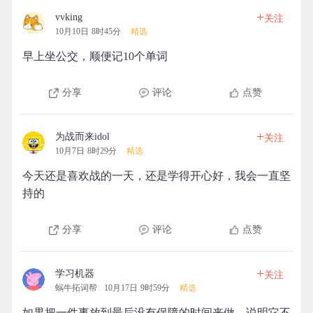
+
vvking
关注
10月10日 8时45分
精选
早上坐公交，顺便记10个单词
分享
评论
点赞
+
为战而来idol
关注
10月7日 8时29分
精选
今天还是喜欢战的一天，还是学得开心好，我会一直坚
持的
分享
评论
点赞
+
学习机器
关注
蜗牛拓词帮
10月17日 9时59分
精选
如果把一件事放到最后没有保障的时间来做，说明它不