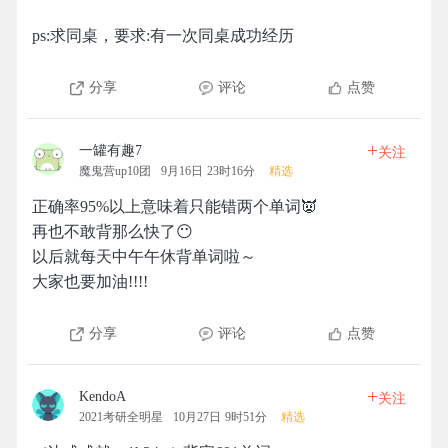
ps:求同桌，要求:有一次同桌成功经历
分享
评论
点赞
+
一罐有趣7
关注
魔鬼营up10团
9月16日 23时16分
精选
正确率95%以上意味着只能错两个单词👿
再也不敢背那么快了😶
以后就每天中午午休背单词啦～
大家也要加油!!!!
分享
评论
点赞
+
KendoA
关注
2021考研全明星
10月27日 9时51分
精选