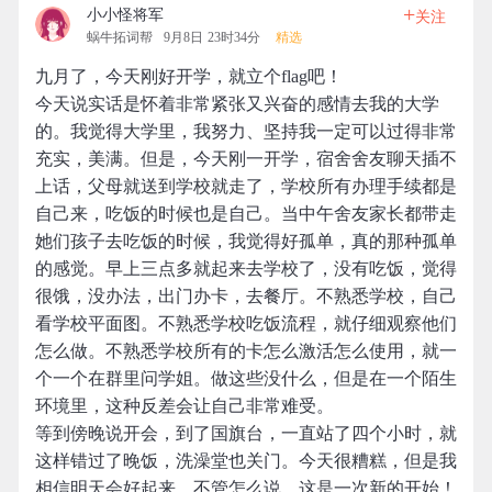
+
小小怪将军
关注
蜗牛拓词帮
9月8日 23时34分
精选
九月了，今天刚好开学，就立个flag吧！
今天说实话是怀着非常紧张又兴奋的感情去我的大学
的。我觉得大学里，我努力、坚持我一定可以过得非常
充实，美满。但是，今天刚一开学，宿舍舍友聊天插不
上话，父母就送到学校就走了，学校所有办理手续都是
自己来，吃饭的时候也是自己。当中午舍友家长都带走
她们孩子去吃饭的时候，我觉得好孤单，真的那种孤单
的感觉。早上三点多就起来去学校了，没有吃饭，觉得
很饿，没办法，出门办卡，去餐厅。不熟悉学校，自己
看学校平面图。不熟悉学校吃饭流程，就仔细观察他们
怎么做。不熟悉学校所有的卡怎么激活怎么使用，就一
个一个在群里问学姐。做这些没什么，但是在一个陌生
环境里，这种反差会让自己非常难受。
等到傍晚说开会，到了国旗台，一直站了四个小时，就
这样错过了晚饭，洗澡堂也关门。今天很糟糕，但是我
相信明天会好起来。不管怎么说，这是一次新的开始！