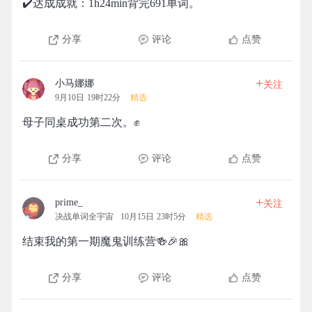
✔️达成成就：1h24min背完691单词。
分享
评论
点赞
+
小马娜娜
关注
9月10日 19时22分
精选
母子同桌成功第二次。✊
分享
评论
点赞
+
prime_
关注
决战单词全宇宙
10月15日 23时5分
精选
结束我的第一期魔鬼训练营🍻🎉🎀
分享
评论
点赞