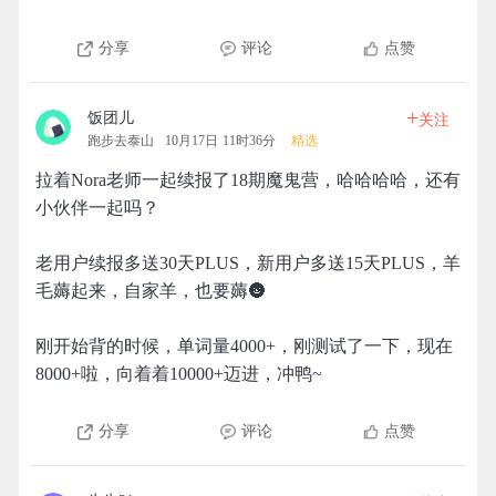
分享
评论
点赞
+
饭团儿
关注
跑步去泰山
10月17日 11时36分
精选
拉着Nora老师一起续报了18期魔鬼营，哈哈哈哈，还有
小伙伴一起吗？
老用户续报多送30天PLUS，新用户多送15天PLUS，羊
毛薅起来，自家羊，也要薅🌚
刚开始背的时候，单词量4000+，刚测试了一下，现在
8000+啦，向着着10000+迈进，冲鸭~
分享
评论
点赞