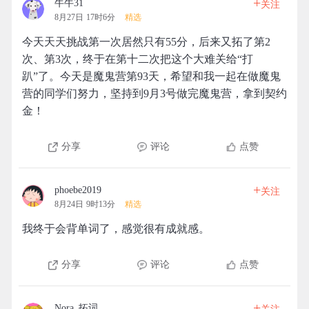
+
牛牛31
关注
8月27日 17时6分
精选
今天天天挑战第一次居然只有55分，后来又拓了第2
次、第3次，终于在第十二次把这个大难关给“打
趴”了。今天是魔鬼营第93天，希望和我一起在做魔鬼
营的同学们努力，坚持到9月3号做完魔鬼营，拿到契约
金！
分享
评论
点赞
+
phoebe2019
关注
8月24日 9时13分
精选
我终于会背单词了，感觉很有成就感。
分享
评论
点赞
+
Nora_拓词