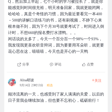
Q，然后加上早起，七个小时的学习被拉长了，就是你
能感觉到时间很充裕，明天准备回家，我就更能闭网，
哈哈哈，真是个奇怪的习惯，因为最近要看完一本400
－500的讲解口语练习的书，还有刷视频，不静下心来
根本做不到，因为下个月30号就要考试了，时间进入倒
计时，不想660的报名费打水漂鸭。。。
闲话说的太多了，今天一个百分百一个98%一个93%，
我发现我更喜欢听音辩词，因为要要用耳朵听，就更要
花心思在这，嘻嘻嘻，今天也是开心的一天鸭
分享
评论
点赞
+
Alisa耶波
关注
9月14日 23时13分
精选
颠沛流离的一天，也感受到了家人满满的关爱，以后的
日子里我会继续加油，但也要不忘初心，砥砺前行！