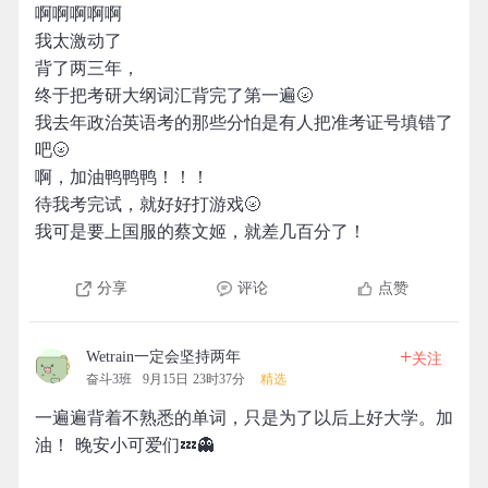
啊啊啊啊啊
我太激动了
背了两三年，
终于把考研大纲词汇背完了第一遍🌝
我去年政治英语考的那些分怕是有人把准考证号填错了
吧🌝
啊，加油鸭鸭鸭！！！
待我考完试，就好好打游戏🌝
我可是要上国服的蔡文姬，就差几百分了！
分享
评论
点赞
+
Wetrain一定会坚持两年
关注
奋斗3班
9月15日 23时37分
精选
一遍遍背着不熟悉的单词，只是为了以后上好大学。加
油！ 晚安小可爱们💤👻