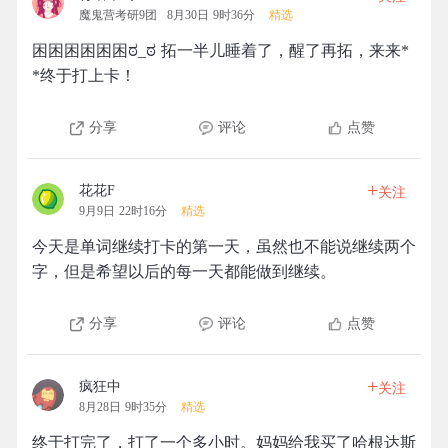
魔鬼营考研9团
8月30日 9时36分
精选
困困困困困困ಠ_ಠ 拓一半儿睡着了，醒了再拓，来来*
*终于打上卡！
分享
评论
点赞
+
花花F
关注
9月9日 22时16分
精选
今天是单词继续打卡的第一天，虽然也不能说继续两个
字，但是希望以后的每一天都能做到继续。
分享
评论
点赞
+
疯狂中
关注
8月28日 9时35分
精选
终于打完了，打了一个多小时。妈妈给我买了哈根达斯