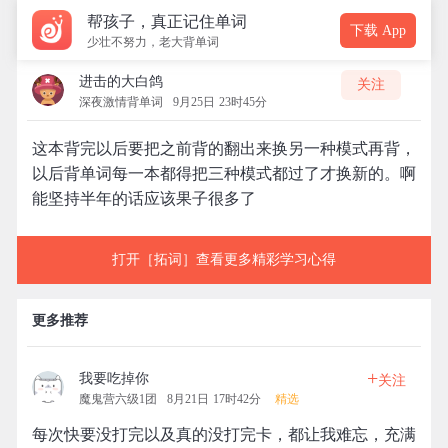
帮孩子，真正记住单词
下载 App
少壮不努力，老大背单词
进击的大白鸽
关注
深夜激情背单词
9月25日 23时45分
这本背完以后要把之前背的翻出来换另一种模式再背，
以后背单词每一本都得把三种模式都过了才换新的。啊
能坚持半年的话应该果子很多了
打开［拓词］查看更多精彩学习心得
更多推荐
+
我要吃掉你
关注
魔鬼营六级1团
8月21日 17时42分
精选
每次快要没打完以及真的没打完卡，都让我难忘，充满