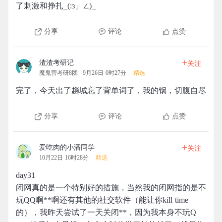
了刺激和挣扎_(:з」∠)_
分享
评论
点赞
+
渣渣考研记
关注
魔鬼营考研8团
9月26日 0时27分
精选
完了，今天出了趟城忘了背单词了，我的锅，切腹自尽
分享
评论
点赞
+
爱吃肉的小潘同学
关注
10月22日 16时28分
精选
day31
闭网真的是一个特别好的措施，当然我的闭网指的是不
玩QQ啊**啊还有其他的社交软件（能让你kill time
的），我昨天尝试了一天关闭**，因为我本身不玩Q