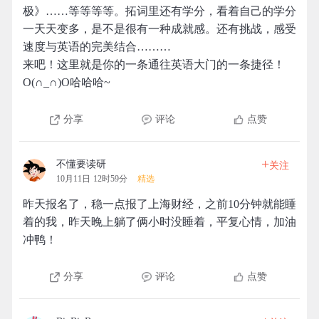
极》……等等等等。拓词里还有学分，看着自己的学分
一天天变多，是不是很有一种成就感。还有挑战，感受
速度与英语的完美结合………
来吧！这里就是你的一条通往英语大门的一条捷径！
O(∩_∩)O哈哈哈~
分享
评论
点赞
+
不懂要读研
关注
10月11日 12时59分
精选
昨天报名了，稳一点报了上海财经，之前10分钟就能睡
着的我，昨天晚上躺了俩小时没睡着，平复心情，加油
冲鸭！
分享
评论
点赞