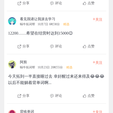
分享
评论
点赞
+
看见我请让我滚去学习
关注
蜗牛拓词帮
10月7日 6时38分
精选
12200……希望在结营时达到15000😉
分享
评论
点赞
+
阿剪
关注
蜗牛拓词帮
10月23日 20时55分
精选
今天拓到一半直接睡过去 幸好醒过来还来得及😂😂😂
以后不能躺着背单词啊...
分享
评论
点赞
+
背啥单词
关注