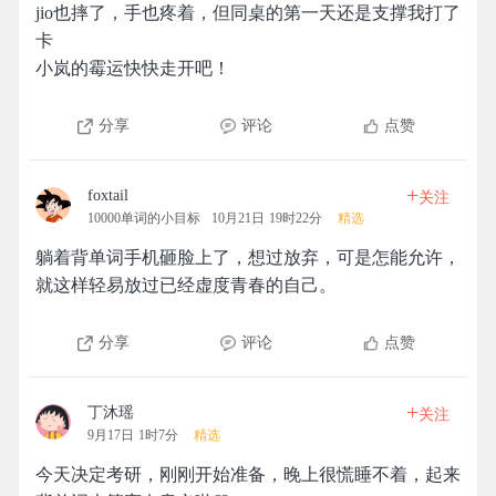
jio也摔了，手也疼着，但同桌的第一天还是支撑我打了
卡
小岚的霉运快快走开吧！
分享
评论
点赞
+
foxtail
关注
10000单词的小目标
10月21日 19时22分
精选
躺着背单词手机砸脸上了，想过放弃，可是怎能允许，
就这样轻易放过已经虚度青春的自己。
分享
评论
点赞
+
丁沐瑶
关注
9月17日 1时7分
精选
今天决定考研，刚刚开始准备，晚上很慌睡不着，起来