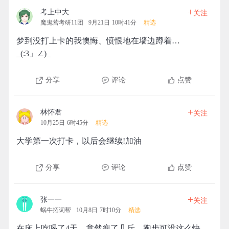
+
考上中大
关注
魔鬼营考研11团
9月21日 10时41分
精选
梦到没打上卡的我懊悔、愤恨地在墙边蹲着…
_(:3」∠)_
分享
评论
点赞
+
林怀君
关注
10月25日 6时45分
精选
大学第一次打卡，以后会继续!加油
分享
评论
点赞
+
张一一
关注
蜗牛拓词帮
10月8日 7时10分
精选
在床上吃喝了4天，竟然瘦了几斤，跑步可没这么快。