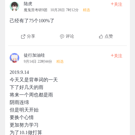
+
陆虎
关注
魔鬼营考研9团
10月28日 7时12分
精选
己经有了75个100%了
分享
评论
点赞
+
徒行加油哇
关注
9月14日 22时44分
精选
2019.9.14
今天又是背单词的一天
下了好几天的雨
将来一个周也都是雨
阴雨连绵
但是明天开始
要换个心情
更加努力学习
为了10.1做打算