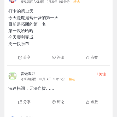
魔鬼营四六级8团
9月30日 10时9分
精选
打卡的第13天
今天是魔鬼营开营的第一天
目前是拓团的第一名
第一次哈哈哈
今天顺利完成
周一快乐🌸
分享
评论
点赞
+
青蛙呱耶
关注
考研海贼团
10月14日 21时35分
精选
沉迷拓词，无法自拔……
分享
评论
点赞