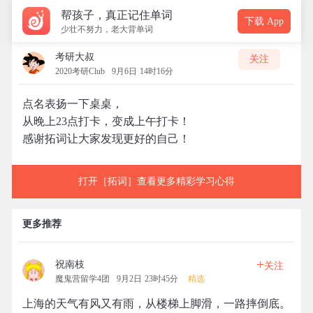
帮孩子，真正记住单词
下载 App
少壮不努力，老大背单词
考研大叔
关注
2020考研Club
9月6日 14时16分
点名表扬一下桌桌，
从晚上23点打卡，变成上午打卡！
感谢拓词让大家发现更好的自己！
打开［拓词］查看更多精彩学习心得
更多推荐
+
祝南枝
关注
魔鬼营留学4团
9月2日 23时45分
精选
上海的天气有风又有雨，从楼梯上脚滑，一路摔倒底。