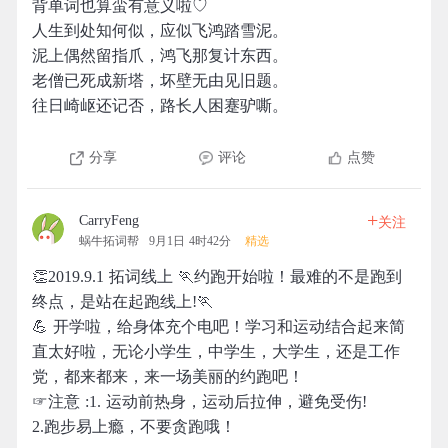
背单词也算蛮有意义啦♡
人生到处知何似，应似飞鸿踏雪泥。
泥上偶然留指爪，鸿飞那复计东西。
老僧已死成新塔，坏壁无由见旧题。
往日崎岖还记否，路长人困蹇驴嘶。
分享
评论
点赞
+
CarryFeng
关注
蜗牛拓词帮
9月1日 4时42分
精选
👏2019.9.1 拓词线上 🏃约跑开始啦！最难的不是跑到
终点，是站在起跑线上!🏃
💪 开学啦，给身体充个电吧！学习和运动结合起来简
直太好啦，无论小学生，中学生，大学生，还是工作
党，都来都来，来一场美丽的约跑吧！
☞注意 :1. 运动前热身，运动后拉伸，避免受伤!
2.跑步易上瘾，不要贪跑哦！