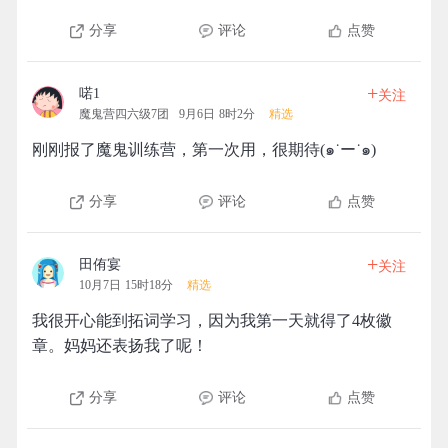
分享
评论
点赞
+
喏1
关注
魔鬼营四六级7团
9月6日 8时2分
精选
刚刚报了魔鬼训练营，第一次用，很期待(๑˙ー˙๑)
分享
评论
点赞
+
田侑宴
关注
10月7日 15时18分
精选
我很开心能到拓词学习，因为我第一天就得了4枚徽
章。妈妈还表扬我了呢！
分享
评论
点赞