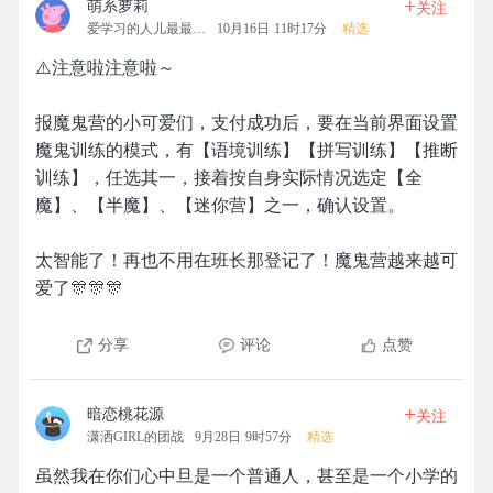
+
萌系萝莉
关注
爱学习的人儿最最可爱
10月16日 11时17分
精选
⚠️注意啦注意啦～
报魔鬼营的小可爱们，支付成功后，要在当前界面设置
魔鬼训练的模式，有【语境训练】【拼写训练】【推断
训练】，任选其一，接着按自身实际情况选定【全
魔】、【半魔】、【迷你营】之一，确认设置。
太智能了！再也不用在班长那登记了！魔鬼营越来越可
爱了🎊🎊🎊
分享
评论
点赞
+
暗恋桃花源
关注
潇洒GIRL的团战
9月28日 9时57分
精选
虽然我在你们心中旦是一个普通人，甚至是一个小学的