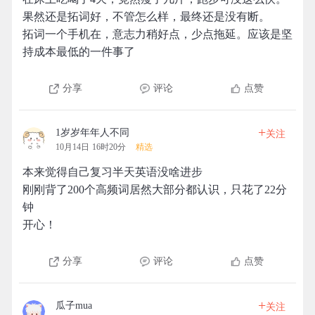
果然还是拓词好，不管怎么样，最终还是没有断。
拓词一个手机在，意志力稍好点，少点拖延。应该是坚
持成本最低的一件事了
分享
评论
点赞
+
1岁岁年年人不同
关注
10月14日 16时20分
精选
本来觉得自己复习半天英语没啥进步
刚刚背了200个高频词居然大部分都认识，只花了22分
钟
开心！
分享
评论
点赞
+
瓜子mua
关注