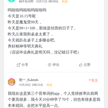
蜗牛拓词帮
10月15日 8时48分
精选
呜啦啦呜啦啦呜啦啦呜
今天是10.15号呢
昨天是魔鬼营99天，
今天是99+1=100，那就是结营的日子了。
昨天占座我和桌桌太累了，
今天就趴在桌子上多睡会吧。
养好精神等明天典礼
（话说毕业典礼是明天吗，没记错日子吧）
分享
评论
点赞
+
初一_Kalends
关注
10月28日 16时32分
精选
我现在这是第三个背单词的app，个人觉得效率比前两
个要高很多，我今天10分钟学了70个，但也有很多是我
本来就回。会把水平提高一点。