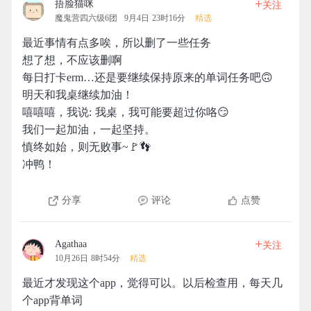
+
捂脸猫咪
关注
魔鬼营四六级6团
9月4日 23时16分
精选
最近事情有点多唉，所以删了一些任务
想了想，不应该删啊
每日打卡erm…还是要继续保持原来的单词任务吧🙃
明天和我桌继续加油！
嘻嘻嘻，我说: 我桌，我可能要超过你咯😏
我们一起加油，一起坚持。
慎终如始，则无败事~🚩👣
冲鸭！
分享
评论
点赞
+
Agathaa
关注
10月26日 8时54分
精选
最近才发现这个app，觉得可以。以后检查用，每天几
个app背单词