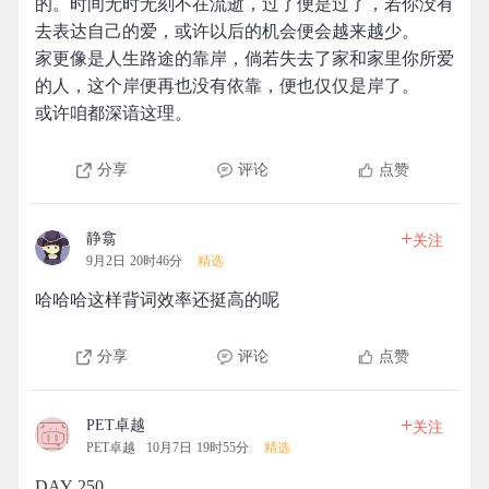
的。时间无时无刻不在流逝，过了便是过了，若你没有
去表达自己的爱，或许以后的机会便会越来越少。
家更像是人生路途的靠岸，倘若失去了家和家里你所爱
的人，这个岸便再也没有依靠，便也仅仅是岸了。
或许咱都深谙这理。
分享
评论
点赞
+
静翕
关注
9月2日 20时46分
精选
哈哈哈这样背词效率还挺高的呢
分享
评论
点赞
+
PET卓越
关注
PET卓越
10月7日 19时55分
精选
DAY 250