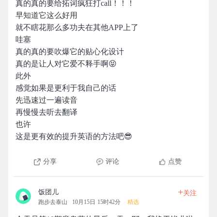
真的真的要给拓词疯狂打call！！！
早知道它这么好用
就不瞎花那么多功夫在其他APP上了
哇塞
真的真的要吹爆它的贴心化设计
真的是让人对它爱不释手啊😝
此外
感觉如果是更利于我自己的话
先迅速过一遍读音
再慢慢去听去翻译
也许
这是更有效的提升英语的方法吧😎
分享
评论
点赞
+
饭团儿
关注
跑步去泰山
10月15日 15时42分
精选