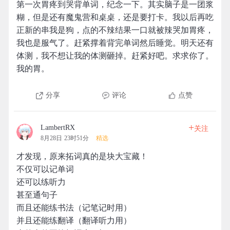
第一次胃疼到哭背单词，纪念一下。其实脑子是一团浆
糊，但是还有魔鬼营和桌桌，还是要打卡。我以后再吃
正新的串我是狗，点的不辣结果一口就被辣哭加胃疼，
我也是服气了。赶紧撑着背完单词然后睡觉。明天还有
体测，我不想让我的体测砸掉。赶紧好吧。求求你了。
我的胃。
分享
评论
点赞
+
LambertRX
关注
8月28日 23时51分
精选
才发现，原来拓词真的是块大宝藏！
不仅可以记单词
还可以练听力
甚至通句子
而且还能练书法（记笔记时用）
并且还能练翻译（翻译听力用）