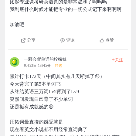
比起专业课考研英语真的是非常温和了呜呜呜
我到底什么时候才能把专业的一切公式记下来啊啊啊
加油吧
分享
评论
点赞
+
一颗会背单词的柠檬鲸
关注
9月23日 13时5分
精选
累计打卡172天（中间其实有几天断掉了🙃）
今天背完了第5本单词书
从终结英语三万词Lv5背到了Lv9
突然间发现自己背了不少单词
还是挺有成就感的😆
用拓词最直接的感受就是
现在看英文小说都不用经常查词典了