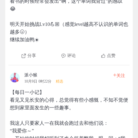
看书的时候经常会发出“啊，这个单词我背过”的感叹
😂
明天开始挑战Lv10💪🏼（感觉level越高不认识的单词也
越多🌝）
继续加油鸭☀️
分享
评论
点赞
+
派小猴
关注
10月9日 0时22分
精选
【每日一小记】
看见又见长安的心得，总觉得有些小感慨，不知不觉便
想到家里面发生的一些趣事。
我这人只要家人一在我就会跑过去和他们说：
“我爱你～”