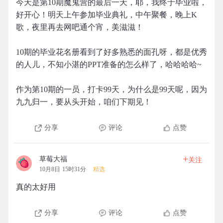
今天是第10期魔鬼营的最后一天，耶，我终于毕业啦，
好开心！明天上午参加毕业典礼，中午聚餐，晚上K
歌，夜里再去网吧通个宵，美滋滋！
10期的毕业花名册看到了好多熟悉的面孔呀，都是优秀
的人儿，不知小湛的PPT准备的怎么样了，哈哈哈哈~
作为第10期的一员，打卡99天，为什么是99天呢，因为
九九归一，要从头开始，咱们下期见！
分享
评论
点赞
+
草莓大福
关注
10月8日 15时31分
精选
真的太好用
分享
评论
点赞