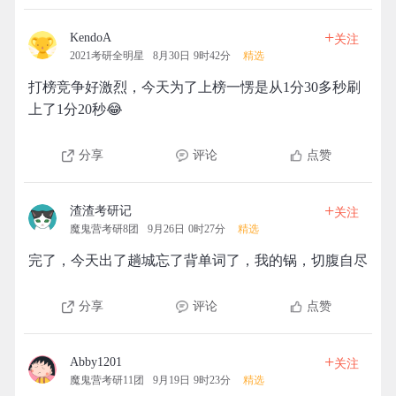
+
KendoA
关注
2021考研全明星
8月30日 9时42分
精选
打榜竞争好激烈，今天为了上榜一愣是从1分30多秒刷
上了1分20秒😂
分享
评论
点赞
+
渣渣考研记
关注
魔鬼营考研8团
9月26日 0时27分
精选
完了，今天出了趟城忘了背单词了，我的锅，切腹自尽
分享
评论
点赞
+
Abby1201
关注
魔鬼营考研11团
9月19日 9时23分
精选