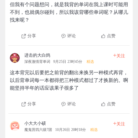
但我有个问题想问，就是我背的单词在我上课时可能用
不到，也就偶尔碰到，所以我该背哪些单词呢？从哪儿
找来呢？
分享
评论
点赞
+
进击的大白鸽
关注
深夜激情背单词
9月25日 23时45分
精选
这本背完以后要把之前背的翻出来换另一种模式再背，
以后背单词每一本都得把三种模式都过了才换新的。啊
能坚持半年的话应该果子很多了
分享
评论
点赞
+
小大大小硕
关注
魔鬼营四六级7团
10月26日 20时18分
精选