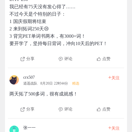
我已经有75天没有发心得了……
不过今天是个特别的日子：
1 国庆假期将结束
2 来到拓词250天😢
3 背完PET单词书两本，有3000+词！
要开学了，坚持每日背词，冲向10天后的PET！
分享
评论
点赞
+
crx507
关注
逍遥战队
8月20日 22时44分
精选
两天拓了500多词，很有成就感！
分享
评论
点赞
+
张一一
关注