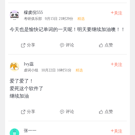
+
檬虞倪555
关注
考研俱乐部
9月15日 21时29分
精选
今天也是愉快记单词的一天呢！明天要继续加油噢！！
分享
评论
点赞
+
Ivy蕊
关注
虐词小组
10月22日 16时51分
精选
爱了爱了！
爱死这个软件了
继续加油
分享
评论
点赞
+
张一一
关注