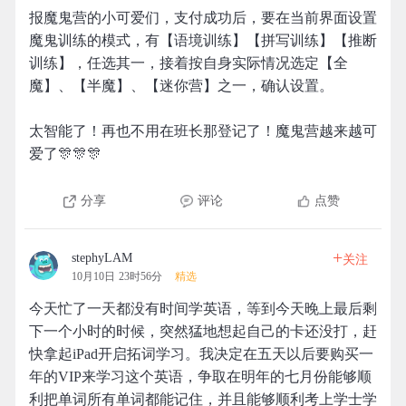
报魔鬼营的小可爱们，支付成功后，要在当前界面设置
魔鬼训练的模式，有【语境训练】【拼写训练】【推断
训练】，任选其一，接着按自身实际情况选定【全
魔】、【半魔】、【迷你营】之一，确认设置。
太智能了！再也不用在班长那登记了！魔鬼营越来越可
爱了🎊🎊🎊
分享
评论
点赞
+
stephyLAM
关注
10月10日 23时56分
精选
今天忙了一天都没有时间学英语，等到今天晚上最后剩
下一个小时的时候，突然猛地想起自己的卡还没打，赶
快拿起iPad开启拓词学习。我决定在五天以后要购买一
年的VIP来学习这个英语，争取在明年的七月份能够顺
利把单词所有单词都能记住，并且能够顺利考上学士学