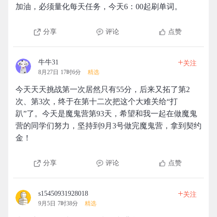
加油，必须量化每天任务，今天6：00起刷单词。
分享
评论
点赞
+
牛牛31
关注
8月27日 17时6分
精选
今天天天挑战第一次居然只有55分，后来又拓了第2
次、第3次，终于在第十二次把这个大难关给“打
趴”了。今天是魔鬼营第93天，希望和我一起在做魔鬼
营的同学们努力，坚持到9月3号做完魔鬼营，拿到契约
金！
分享
评论
点赞
+
s15450931928018
关注
9月5日 7时38分
精选