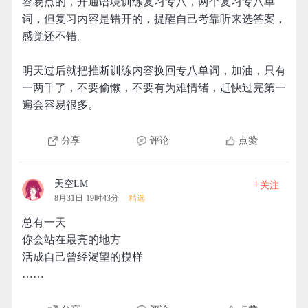
容易点的，开通语境训练复习专八，两个复习专八单
词，但复习内容是错开的，提醒自己考靠听来选答案，
感觉还不错。
明天过后就把推断训练内容换回专八单词，加油，只有
一两千了，不要偷懒，不要有为难情绪，赶快过完第一
遍会容易很多。
分享
评论
点赞
+
天空LM
关注
8月31日 19时43分
精选
总有一天
你会站在最亮的地方
活成自己曾经渴望的模样
……