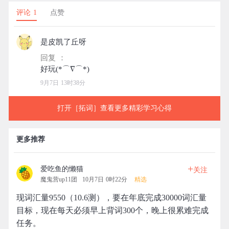
评论 1
点赞
是皮凯了丘呀
回复 ：
9月7日 13时38分
打开［拓词］查看更多精彩学习心得
更多推荐
+
爱吃鱼的懒猫
关注
魔鬼营up11团
10月7日 0时22分
精选
现词汇量9550（10.6测），要在年底完成30000词汇量
目标，现在每天必须早上背词300个，晚上很累难完成
任务。