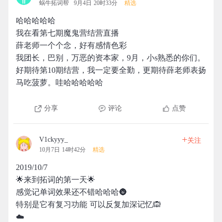
蜗牛拓词帮
9月4日 20时33分
精选
哈哈哈哈哈
我在看第七期魔鬼营结营直播
薛老师一个个念，好有感情色彩
我团长，巴别，万恶的资本家，9月，小s熟悉的你们。
好期待第10期结营，我一定要全勤，更期待薛老师表扬
马吃菠萝。哇哈哈哈哈哈
分享
评论
点赞
+
V1ckyyy_
关注
10月7日 14时42分
精选
2019/10/7
🌟来到拓词的第一天🌟
感觉记单词效果还不错哈哈哈🌚
特别是它有复习功能 可以反复加深记忆🙉
☁️