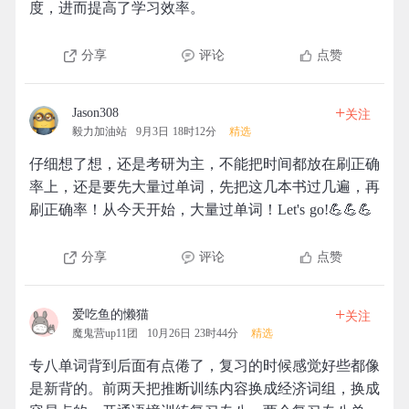
度，进而提高了学习效率。
分享
评论
点赞
+
Jason308
关注
毅力加油站
9月3日 18时12分
精选
仔细想了想，还是考研为主，不能把时间都放在刷正确
率上，还是要先大量过单词，先把这几本书过几遍，再
刷正确率！从今天开始，大量过单词！Let's go!💪💪💪
分享
评论
点赞
+
爱吃鱼的懒猫
关注
魔鬼营up11团
10月26日 23时44分
精选
专八单词背到后面有点倦了，复习的时候感觉好些都像
是新背的。前两天把推断训练内容换成经济词组，换成