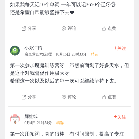
如果我每天记10个单词 一年可以记3650个辽🌝👌
还是希望自己能够坚持下去❤️
分享
评论
点赞
+
小孙冲鸭
关注
魔鬼营四六级8团
10月15日 23时33分
精选
第一次参加魔鬼训练营呀，虽然前面划了好多天水，但
是这个对我督促作用极大呀！
希望这一次以及以后的每一次可以继续坚持下去。
分享
评论
点赞
+
辉娃纸
关注
9月4日 21时54分
精选
第一次用拓词，真的很棒！有时间限制，提高了专注