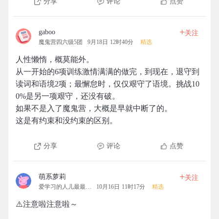
分享
评论
点赞
+
gaboo
关注
魔鬼营四六级5团
9月18日 12时40分
精选
人性懒惰，概莫能外。
从一开始的6项训练激情满满的做完，到现在，退守到
读词和语境2项；最懈怠时，仅仅艰守了语境。挑战10
0%是另一项艰守，还没有破。
如果不是入了魔鬼营，大概是早就中断了的。
这是有约束和没约束的区别。
分享
评论
点赞
+
萌系萝莉
关注
爱学习的人儿最最可爱
10月16日 11时17分
精选
⚠️注意啦注意啦～