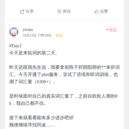
分享
评论
点赞
+
yirana
关注
10月23日 17时18分
精选
#Day2
今天是来拓词的第二天。
昨天还跟我先生说，我要拿前阵子肝阴阳师的**来肝词
汇。今天开通了plus服务，尝试了语境和听词训练，也
测了词汇量（6300+）。
是时候面对自己的真实词汇量了，之前自欺欺人测的8
k，我自己都不信。
接下来就看看能有多少进步吧🤣
顺便继续寻找同桌……