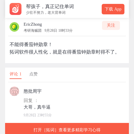
帮孩子，真正记住单词
下载 App
少壮不努力，老大背单词
EricZhong
关注
考研海贼团
9月28日 18时33分
不能得番茄钟勋章！
拓词软件很人性化，就是在得番茄钟勋章时得不了。
评论 1
点赞
憨批周宇
回复 ：
9月28日 23时55分
打开［拓词］查看更多精彩学习心得