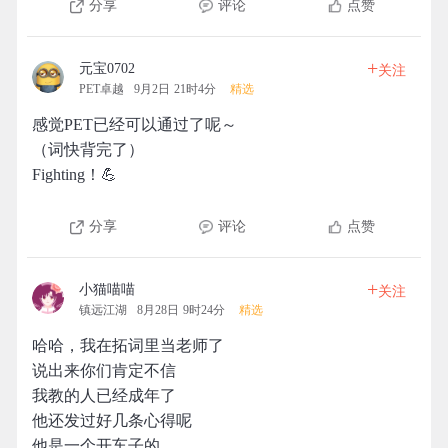
分享
评论
点赞
+
元宝0702
关注
PET卓越
9月2日 21时4分
精选
感觉PET已经可以通过了呢～
（词快背完了）
Fighting！💪
分享
评论
点赞
+
小猫喵喵
关注
镇远江湖
8月28日 9时24分
精选
哈哈，我在拓词里当老师了
说出来你们肯定不信
我教的人已经成年了
他还发过好几条心得呢
他是一个开车子的