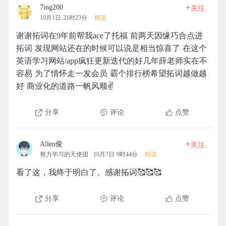
+
7ing200
关注
10月1日 21时23分
精选
谢谢拓词在9年前帮我ace了托福 前两天因缘巧合点进
拓词 发现网站还在的时候可以说是相当惊喜了 在这个
英语学习网站/app疯狂更新迭代的好几年薛老师实在不
容易 为了情怀走一发会员 霸个排行榜希望拓词越做越
好 商业化的道路一帆风顺✌️
分享
评论
点赞
+
Allen俊
关注
努力学习的天使团
10月7日 9时44分
精选
看了这，我终于明白了。感谢拓词🥰🥰🥰
分享
评论
点赞