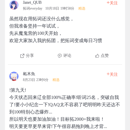
+
Janet_QUB
关注
拓词everyday
10月18日 19时58分
精选
虽然现在用拓词还没什么感觉，
但我准备坚持一年试试，
先从魔鬼营的100天开始，
欢迎大家加入我的拓团，把拓词变成每日习惯
分享
评论
点赞
+
柘木魚
关注
8月23日 23时6分
精选
!第九天!
今天状态回来辽全部100%正确率!听词25名，突破自我
了!要小小纪念一下!QAQ太不容易了吧明明昨天还达不
到100特别心态爆炸...
所以明天也要加油加油！目标拓2000+我来啦！
明天要更早更早来背!下午很容易拖到晚上才背...