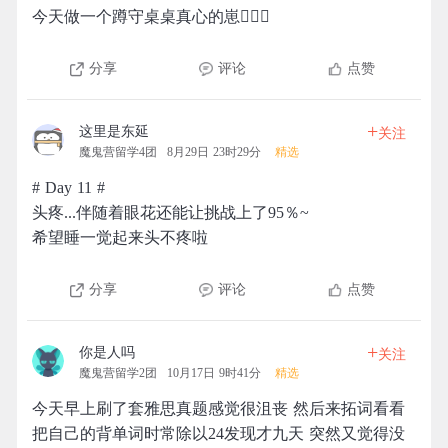
今天做一个蹲守桌桌真心的崽🙆🏻‍♀️
分享
评论
点赞
+
这里是东延
关注
魔鬼营留学4团
8月29日 23时29分
精选
# Day 11 #
头疼...伴随着眼花还能让挑战上了95％~
希望睡一觉起来头不疼啦
分享
评论
点赞
+
你是人吗
关注
魔鬼营留学2团
10月17日 9时41分
精选
今天早上刷了套雅思真题感觉很沮丧 然后来拓词看看
把自己的背单词时常除以24发现才九天 突然又觉得没