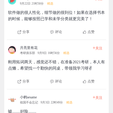
9月22日 21时50分
精选
软件做的很人性化，细节做的很到位！如果在选择书本
的时候，能够按照已学和未学分类就更完美了！
分享
评论
点赞
+
月亮里有花
关注
考研俱乐部
9月9日 16时56分
精选
刚用拓词两天，感觉还不错，在准备2021考研，本人有
点懒，希望找一个勤快的同桌，带领我学习呀✌
分享
评论
点赞
+
小鹤sesame
关注
祖国不会忘记
9月3日 22时49分
精选
嘘……好险……