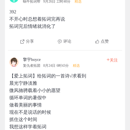
蜗牛拓词帮
9月26日 22时40分
精选
392
不开心时总想着拓词完再说
拓词完后情绪就消化了
分享
评论
点赞
+
擎宇boyce
关注
复仇者拓团
8月24日 6时43分
精选
【爱上拓词】给拓词的一首诗√求看到
晨光宁静淡雅
微风驰骋载着小小的愿望
循环单词的暑假中
做着美丽的事情
现在不是说话的时候
抓住这个时间
我想这样学着拓词