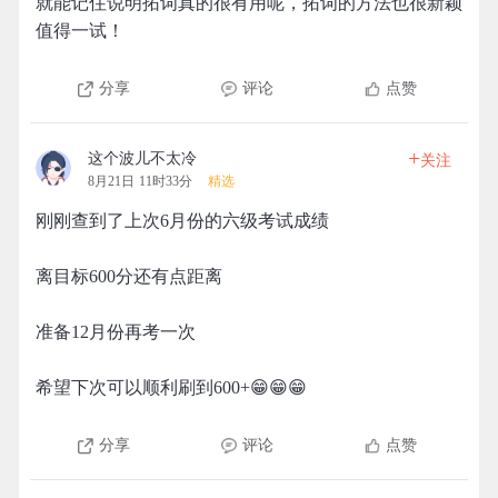
就能记住说明拓词真的很有用呢，拓词的方法也很新颖
值得一试！
分享
评论
点赞
+
这个波儿不太冷
关注
8月21日 11时33分
精选
刚刚查到了上次6月份的六级考试成绩
离目标600分还有点距离
准备12月份再考一次
希望下次可以顺利刷到600+😁😁😁
分享
评论
点赞