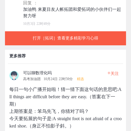
回复 ：
加油鸭 来夏目友人帐拓团和爱拓词的小伙伴们一起
10月3日 22时49分
打开［拓词］查看更多精彩学习心得
更多推荐
+
可以聊数理化吗
关注
高考加油团
10月24日 22时59分
精选
每日一句小广播开始啦！猜一猜下面这句话的意思吧:A
ll things are difficult before they are easy.（答案在下一
期）
上期答案是：笨鸟先飞，你猜对了吗？
今天要拓展的句子是:A straight foot is not afraid of a croo
ked shoe.（身正不怕影子斜。）