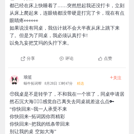
都已经在床上快睡着了……突然想起我还没打卡，立刻
从床上爬起来，连眼镜都没带硬是打完了卡，现在有点
眼睛疼👀👀👀
如果说没有同桌，我估计就不会大半夜从床上跳下来
了。但是为了同桌，我必须认真打卡!
以免九妄把艾玛的头拧下来。
分享
评论
点赞
+
琅笙
关注
蜗牛拓词帮
8月28日 13时47分
精选
🥺我桌是不是转学了，不和我在一个班了，同桌申请居
然石沉大海🤦🏻‍♀️感觉自己离失去同桌就差这么点🔑
“你快回来~我一人承受不来
你快回来~拓词因你而精彩
你快回来~把我的纸条带回来
别让我的桌 空如大海”