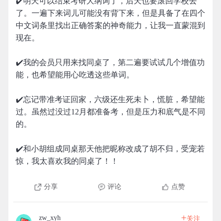
✔️明天可以结束考研大纲词了，后天也要滚回学校去
了。一遍下来词儿可能没有背下来，但是具备了在四个
中文词条里找出正确答案的神奇能力，让我一直蒙混到
现在。
✔️我的会员只用来找同桌了，第二遍要试试几个增值功
能，也希望能用心吃透这些单词。
✔️忘记带准考证回家，六级还生死未卜，慌脏，希望能
过。虽然过没过12月都准备考，但是压力和底气是不同
的。
✔️和小胡组成同桌那天他把昵称改成了胡不归，受宠若
惊，我太喜欢我的同桌了！！
分享
评论
点赞
+
zw_xyh
关注