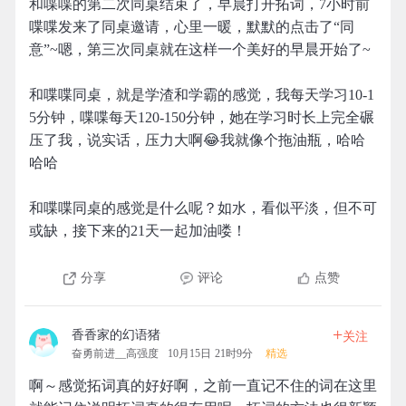
和喋喋的第二次同桌结束了，早晨打开拓词，7小时前
喋喋发来了同桌邀请，心里一暖，默默的点击了“同
意”~嗯，第三次同桌就在这样一个美好的早晨开始了~
和喋喋同桌，就是学渣和学霸的感觉，我每天学习10-1
5分钟，喋喋每天120-150分钟，她在学习时长上完全碾
压了我，说实话，压力大啊😂我就像个拖油瓶，哈哈
哈哈
和喋喋同桌的感觉是什么呢？如水，看似平淡，但不可
或缺，接下来的21天一起加油喽！
分享
评论
点赞
+
香香家的幻语猪
关注
奋勇前进__高强度
10月15日 21时9分
精选
啊～感觉拓词真的好好啊，之前一直记不住的词在这里