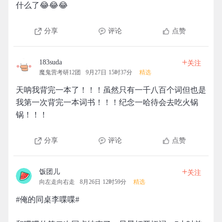
什么了😂😂😂
分享
评论
点赞
+
183suda
关注
魔鬼营考研12团
9月27日 15时37分
精选
天呐我背完一本了！！！虽然只有一千八百个词但也是
我第一次背完一本词书！！！纪念一哈待会去吃火锅
锅！！！
分享
评论
点赞
+
饭团儿
关注
向左走向右走
8月26日 12时59分
精选
#俺的同桌李喋喋#