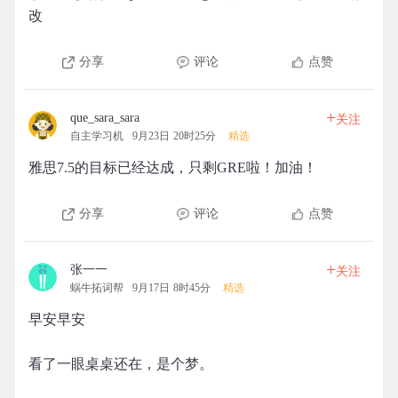
改
分享
评论
点赞
+
que_sara_sara
关注
自主学习机
9月23日 20时25分
精选
雅思7.5的目标已经达成，只剩GRE啦！加油！
分享
评论
点赞
+
张一一
关注
蜗牛拓词帮
9月17日 8时45分
精选
早安早安
看了一眼桌桌还在，是个梦。