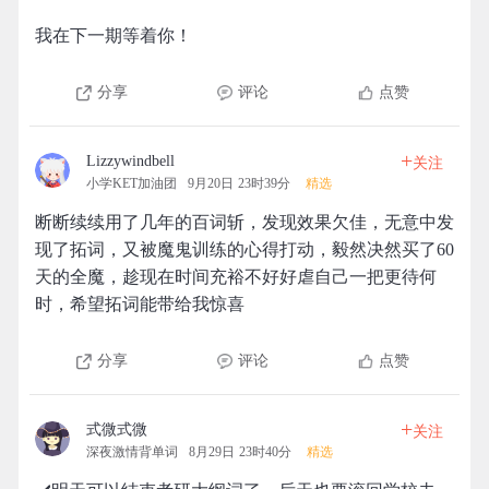
我在下一期等着你！
分享
评论
点赞
+
Lizzywindbell
关注
小学KET加油团
9月20日 23时39分
精选
断断续续用了几年的百词斩，发现效果欠佳，无意中发
现了拓词，又被魔鬼训练的心得打动，毅然决然买了60
天的全魔，趁现在时间充裕不好好虐自己一把更待何
时，希望拓词能带给我惊喜
分享
评论
点赞
+
式微式微
关注
深夜激情背单词
8月29日 23时40分
精选