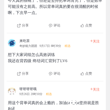
今天真的很晚了，但还是坚持把单词背完了，但是效率
可能没有之前高。所以背单词真的要在很清醒的时候
啊，下次早一点。
分享
评论
点赞
+
来吃茶
关注
奇妙能力团团
9月17日 8时39分
精选
想下大家词组怎么高效训练
我还在背四级 终结词汇背到了LV6
分享
评论
点赞
+
呀呀呀呀哦
关注
9月26日 20时10分
精选
用这个背单词真的会上瘾的，加油(ง •̀_•́)ง坚持就是胜
利✌