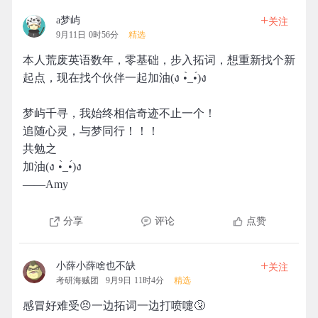
+
a梦屿
关注
9月11日 0时56分
精选
本人荒废英语数年，零基础，步入拓词，想重新找个新
起点，现在找个伙伴一起加油(ง •̀_•́)ง
梦屿千寻，我始终相信奇迹不止一个！
追随心灵，与梦同行！！！
共勉之
加油(ง •̀_•́)ง
——Amy
分享
评论
点赞
+
小薛小薛啥也不缺
关注
考研海贼团
9月9日 11时4分
精选
感冒好难受😣一边拓词一边打喷嚏🤧