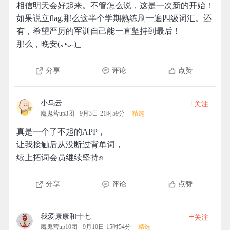
相信明天会好起来。不管怎么说，这是一次新的开始！
如果说立flag,那么这半个学期熟练刷一遍四级词汇。还
有，希望严厉的军训自己能一直坚持到最后！
那么，晚安(｡•ᴗ-)_
分享
评论
点赞
+
小乌云
关注
魔鬼营up3团
9月3日 21时59分
精选
真是一个了不起的APP，
让我接触后从没断过背单词，
续上拓词会员继续坚持✊
分享
评论
点赞
+
我爱康康和十七
关注
魔鬼营up10团
9月10日 15时54分
精选