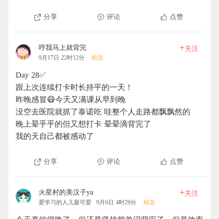
分享
评论
点赞
+
哼我马上就背完
关注
9月17日 22时12分
精选
Day 28✅
跟上次连续打卡时长持平的一天！
昨晚感冒😷今天又满课从早到晚
没空去医院就抓了泰诺吃 哇整个人走路都飘飘然的
晚上晕乎乎的但又想打卡 晕晕滴背完了
我的天自己都被感动了
分享
评论
点赞
+
火星村的美汉子yu
关注
爱学习的人儿最可爱
9月6日 4时29分
精选