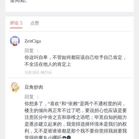
望周知。
评论 5
点赞
ZeitCiga
回复 ：
你这叫自卑，不管如何都应该自己给予自己肯定，
10月20日 8时3分
豆角炒肉
回复 ：
你想多了，“喜欢”和“依赖”是两个不通程度的词，
楼主的倾向再正常不过了吧，要说担心也应该是要
注意区分中肯之言和恭维之语吧；毕竟自知的能力
是逐步建立起来的，我觉得选择环境本是我们的权
利，又不是谁谁谁都是那个我不要你觉得我就要我