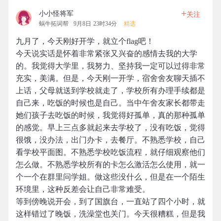
+
小小怪将军
关注
蜗牛拓词帮
9月8日 23时34分
精选
九月了，今天刚好开学，就立个flag吧！
今天说实话是怀着非常紧张又兴奋的感情去我的大学
的。我觉得大学里，我努力、坚持我一定可以过得非常
充实，美满。但是，今天刚一开学，宿舍舍友聊天插不
上话，父母就送到学校就走了，学校所有办理手续都是
自己来，吃饭的时候也是自己。当中午舍友家长都带走
她们孩子去吃饭的时候，我觉得好孤单，真的那种孤单
的感觉。早上三点多就起来去学校了，没有吃饭，觉得
很饿，没办法，出门办卡，去餐厅。不熟悉学校，自己
看学校平面图。不熟悉学校吃饭流程，就仔细观察他们
怎么做。不熟悉学校所有的卡怎么激活怎么使用，就一
个一个在群里问学姐。做这些没什么，但是在一个陌生
环境里，这种反差会让自己非常难受。
等到傍晚说开会，到了国旗台，一直站了四个小时，就
这样错过了晚饭，洗澡堂也关门。今天很糟糕，但是我