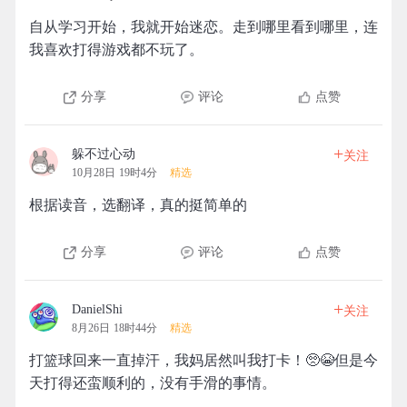
自从学习开始，我就开始迷恋。走到哪里看到哪里，连
我喜欢打得游戏都不玩了。
分享
评论
点赞
+
躲不过心动
关注
10月28日 19时4分
精选
根据读音，选翻译，真的挺简单的
分享
评论
点赞
+
DanielShi
关注
8月26日 18时44分
精选
打篮球回来一直掉汗，我妈居然叫我打卡！🥺😭但是今
天打得还蛮顺利的，没有手滑的事情。