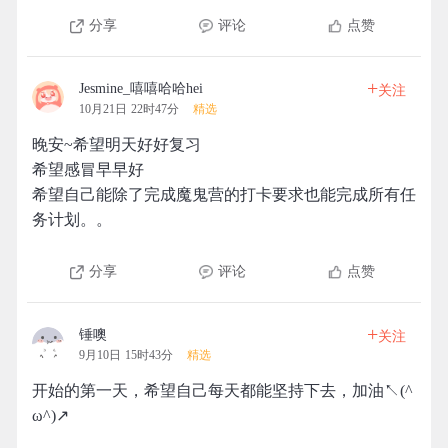
分享
评论
点赞
+
Jesmine_嘻嘻哈哈hei
关注
10月21日 22时47分
精选
晚安~希望明天好好复习
希望感冒早早好
希望自己能除了完成魔鬼营的打卡要求也能完成所有任
务计划。。
分享
评论
点赞
+
锤噢
关注
9月10日 15时43分
精选
开始的第一天，希望自己每天都能坚持下去，加油↖(^
ω^)↗