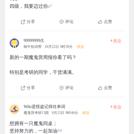
四级，我要迈过你✅️
分享
评论
点赞
+
99999999久
关注
蜗牛拓词帮
10月22日 9时39分
精选
新的一期魔鬼营周报你看了吗？
特别是考研的同学，干货满满。
分享
评论
点赞
+
Wiki是怪盗记得住单词
关注
魔鬼营考研13团
9月23日 9时46分
精选
想拥有一只魔鬼同桌；
坚持努力的，一起加油^^