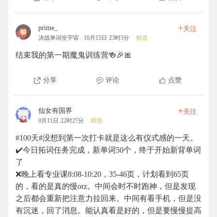
+
prime_
关注
决战单词全宇宙
10月15日 23时5分
精选
结束我的第一期魔鬼训练营🍻🎉🎀
分享
评论
点赞
+
仙女有国界
关注
9月11日 22时27分
精选
#100天#没想到第一次打卡就是这么有仪式感的一天。
✔️今日拓词任务完成，新单词50个，终于开始新背单词
了
❌晚上看专业课8:08-10:20，35-46页，计划看到65页
的，看的是真的慢orz。中间会时不时跑神，但是发现
之后都会重新把注意力拉回来。中间有看手机，但是没
有沉迷，回了消息。能认真看是好的，但是要慢慢提高