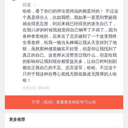
回复 ：
哈哈，看了你们的评论觉得说的都是对的！ 不过这
个真是得分人，比如我吧…我如果一直受到赞扬我
就会得意忘形，到后来就已经得意的迷失自己了，
在我15岁的时候我就觉得自己钢琴了不得了…因为
各种拿奖啥的，后来去了北京碰到了一个改变我终
生🉐老师，给我一顿当头棒喝让我从天堂掉到了地
狱，虽然那种感觉确实不好受，但是却让我找到了
真正的自己。这老师从没赞赏过我什么，但是给我
的影响却让我到现在都受益良多，让自己时时刻刻
都在正视自己的不足。忠言逆耳，哈哈。不过这个
只对于我这种自尊心底线无限低脸皮无限厚的人哈
10月21日 5时54分
打开［拓词］查看更多精彩学习心得
更多推荐