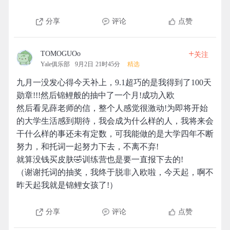
分享
评论
点赞
+
TOMOGUOo
关注
Yale俱乐部
9月2日 21时45分
精选
九月一没发心得今天补上，9.1超巧的是我得到了100天
勋章!!!然后锦鲤般的抽中了一个月!成功入欧
然后看见薛老师的信，整个人感觉很激动!为即将开始
的大学生活感到期待，我会成为什么样的人，我将来会
干什么样的事还未有定数，可我能做的是大学四年不断
努力，和托词一起努力下去，不离不弃!
就算没钱买皮肤🤣训练营也是要一直报下去的!
（谢谢托词的抽奖，我终于脱非入欧啦，今天起，啊不
昨天起我就是锦鲤女孩了!）
分享
评论
点赞