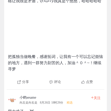
格让我很是矛盾，\(ﾋ•ω•ﾏ)/我真是个憨憨，哈哈哈哈哈
把孤独当做晚餐，感谢拓词，让我有一个可以忘记烦恼
的地方，遇到一群努力刻苦的人，加油＾０＾~！继续
寻梦
分享
评论
点赞
+
小鹤sesame
关注
向左走向右走
8月26日 18时29分
精选