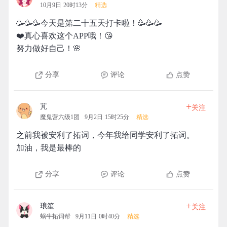
10月9日 20时13分
精选
🥳🥳🥳今天是第二十五天打卡啦！🥳🥳🥳
❤️真心喜欢这个APP哦！😘
努力做好自己！🌸
分享
评论
点赞
+
芃
关注
魔鬼营六级1团
9月2日 15时25分
精选
之前我被安利了拓词，今年我给同学安利了拓词。
加油，我是最棒的
分享
评论
点赞
+
琅笙
关注
蜗牛拓词帮
9月11日 0时40分
精选