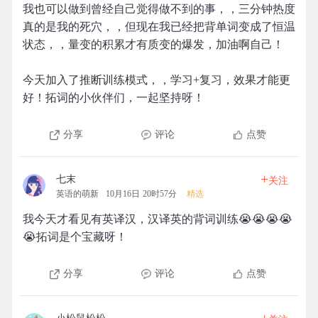
我也可以做到曾经自己觉得做不到的事，，三分钟热度
真的是我的死穴，，但现在我已经把背单词变成了恒温
状态，，量变的积累才有质变的爆发，加油啊自己！
今天加入了推断训练模式，，学习+复习，效果才能更
好！拓词的小伙伴们，一起坚持呀！
分享
评论
点赞
+
七末
关注
英语的萌新
10月16日 20时57分
精选
我今天才看见有英译汉，汉译英的背词训练😭😭😭😭
😭拓词是个宝藏呀！
分享
评论
点赞