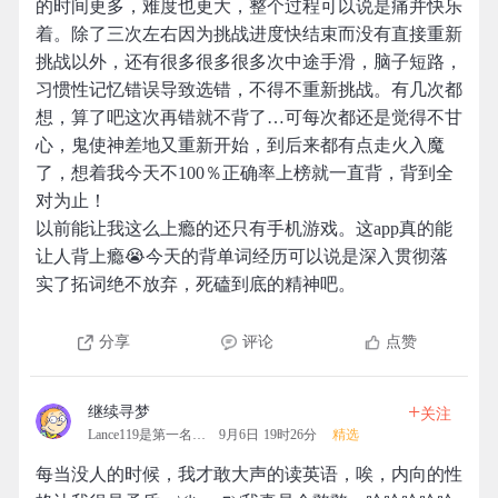
的时间更多，难度也更大，整个过程可以说是痛并快乐
着。除了三次左右因为挑战进度快结束而没有直接重新
挑战以外，还有很多很多很多次中途手滑，脑子短路，
习惯性记忆错误导致选错，不得不重新挑战。有几次都
想，算了吧这次再错就不背了…可每次都还是觉得不甘
心，鬼使神差地又重新开始，到后来都有点走火入魔
了，想着我今天不100％正确率上榜就一直背，背到全
对为止！
以前能让我这么上瘾的还只有手机游戏。这app真的能
让人背上瘾😭今天的背单词经历可以说是深入贯彻落
实了拓词绝不放弃，死磕到底的精神吧。
分享
评论
点赞
+
继续寻梦
关注
Lance119是第一名的拓团
9月6日 19时26分
精选
每当没人的时候，我才敢大声的读英语，唉，内向的性