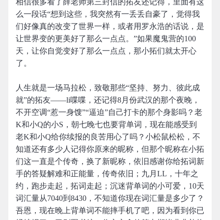
相信很多看了薛老师第三封信的拓友还记得，里面有这
么一段话“想到这些，我突然有一丢丢自豪了，觉得我
们好像真的改变了世界一样，或者用罗永浩的话说，是
让世界变的更美好了那么一点点。”如果魔鬼营的100
天，让你自觉变好了那么一点点，那小拓们就太开心
了。
人生就是一场马拉松，致敬那些“坚持、努力、彼此成
就”的拓友——li喋喋，还记得8月份武汉的那个夜晚，
不开空调“惹一身馊”“逼迫”自己打卡的那个身影吗？老
K和小Q的小S，朝七晚七也要背单词，现在能感受到
老K和小Q给你续报的良苦用心了吗？小松鼠松松，不
知道还有多少人记得你原来的昵称，但那个昵称在小拓
们这一直是个传奇，换了新昵称，依旧感谢你给拓词新
手的答疑解难和正能量，传奇依旧；九月LL，十年之
约，跑步走起，拓词走起；沉迷背单词的小可爱，10天
词汇量从7040到8430，不知道你现在词汇量是多少了？
吾恩，现在晚上背单词不能摔手机了吧，因为看到你已