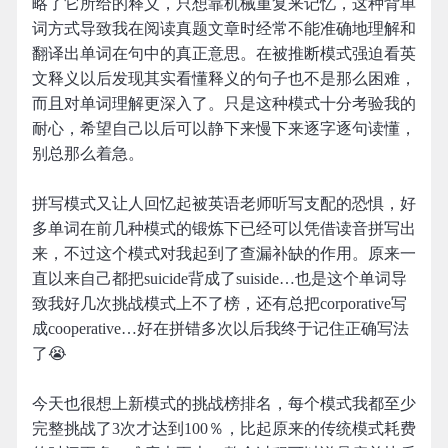
略了它所给的释义，只想靠机械重复来记忆，这种背单
词方式导致我在阅读真题文章时经常不能准确地理解和
翻译出单词在句中的真正意思。在被推断模式强迫看英
文释义以后发现其实看懂释义的句子也不是那么困难，
而且对单词理解更深入了。只是这种模式十分考验我的
耐心，希望自己以后可以静下来慢下来逐字逐句读懂，
别总那么着急。
拼写模式又让人回忆起被英语老师听写支配的恐惧，好
多单词在前几种模式的锻炼下已经可以凭借读音拼写出
来，不过这个模式对我起到了查漏补缺的作用。原来一
直以来自己都把suicide背成了suiside…也是这个单词导
致我好几次挑战模式上不了榜，还有总把corporative写
成cooperative…好在拼错多次以后我终于记住正确写法
了😭
今天也很想上新模式的挑战榜排名，每个模式我都至少
完整挑战了3次才达到100％，比起原来的传统模式耗费