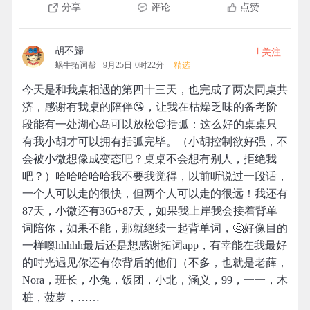
分享
评论
点赞
+
胡不歸
关注
蜗牛拓词帮
9月25日 0时22分
精选
今天是和我桌相遇的第四十三天，也完成了两次同桌共
济，感谢有我桌的陪伴😘，让我在枯燥乏味的备考阶
段能有一处湖心岛可以放松😌括弧：这么好的桌桌只
有我小胡才可以拥有括弧完毕。（小胡控制欲好强，不
会被小微想像成变态吧？桌桌不会想有别人，拒绝我
吧？）哈哈哈哈哈我不要我觉得，以前听说过一段话，
一个人可以走的很快，但两个人可以走的很远！我还有
87天，小微还有365+87天，如果我上岸我会接着背单
词陪你，如果不能，那就继续一起背单词，🤔好像目的
一样噢hhhhh最后还是想感谢拓词app，有幸能在我最好
的时光遇见你还有你背后的他们（不多，也就是老薛，
Nora，班长，小兔，饭团，小北，涵义，99，一一，木
桩，菠萝，……