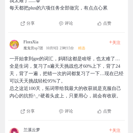
我太难了......👿
每天都把plus的六项任务全部做完，有点点心累
分享
评论
点赞
+
FloraXia
关注
魔鬼营up7团
10月9日 23时15分
精选
一开始拿到gre的词汇，妈耶这都是啥呀，也太难了…
全是生词，复习了n遍天天挑战也才60%上下，背了24
天，背了一遍，把错一次的词都复习了一下…现在已经
可以天天挑战轻松95%了。
总之这近100天，拓词带给我最大的收获就是克服自己
内心的抗拒^_^硬着头皮上，只要用心，就会有收获。
分享
评论
点赞
+
兰溪云梦
关注