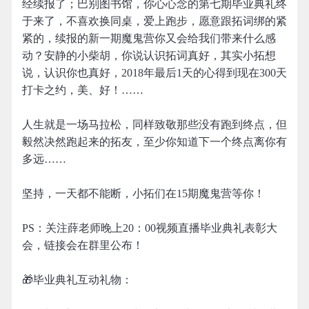
经续报了；巴别图书馆，你心心念的第七期毕业典礼终
于来了，不喜欢换同桌，爱上跑步，愿意跟拓词绑的紧
紧的，续报的新一期魔鬼营你又会给我们带来什么感
动？安静的小柴胡，你说认识拓词真好，其实小拓想
说，认识你也真好，2018年最后1天的心得到现在300天
打卡之约，美、好！……
人生就是一场马拉松，同样致敬那些没有跑到终点，但
毅然决然跑起来的拓友，至少你知道下一个终点离你有
多远……
坚持，一天都不能断，小拓们在15期魔鬼营等你！
PS：关注薛老师晚上20：00视频直播毕业典礼表彰大
会，链接会在群里公布！
🎁毕业典礼互动礼物：