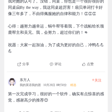
我对她的认可了。没错，同桌，你也是一个很好很好的
同桌🤗By the way，我这同桌超厉害！扇贝单词打卡好
像三年多了，不由得佩服她的自律和能力！👏👏👏
心得：越努力越幸运，蜗牛帮等着我，下个战帖给长颈
鹿帮主和吴兄。我，会努力，超过你们的！👊
祝愿：大家一起加油，为了成为更好的自己，冲鸭💪💪
💪
分享
评论
点赞
+
东方人
关注
我的英语我的团
10月28日 8时50分
精选
第一次完成学习，很好的一个软件，确实有点惊喜的感
觉，感谢高少的推荐😊