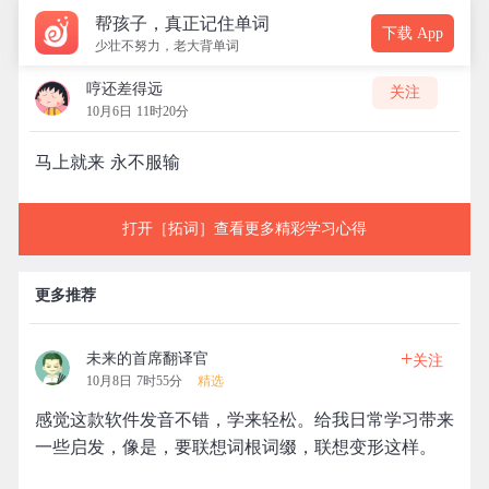
帮孩子，真正记住单词
下载 App
少壮不努力，老大背单词
哼还差得远
关注
10月6日 11时20分
马上就来 永不服输
打开［拓词］查看更多精彩学习心得
更多推荐
+
未来的首席翻译官
关注
10月8日 7时55分
精选
感觉这款软件发音不错，学来轻松。给我日常学习带来
一些启发，像是，要联想词根词缀，联想变形这样。