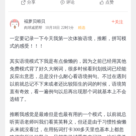
分享
评论
点赞
+
褔萝贝嘚贝
关注
肉球减肥帮
10月18日 22时1分
精选
一定要记录一下今天我第一次体验语境，推断，拼写模
式的感受！！！
其实语境模式下我是有点偷懒的，因为之前已经用其他
免费模式背了好久大纲词，很多时候看到划线词已经能
反应出意思，总是没什么耐心看语境例句。不过在遇到
以前就总记不下来或者还比较陌生的词的时候，语境简
直有奇效，看一遍例句以后再出现那个词就基本上不会
选错了。
推断我感觉是最难但是也最有用的一个模式，以前就总
听英语老师叫我们看英英释义，但还是由于习惯性偷懒
从来就没看过，在用拓词打卡300多天里也基本上都忽