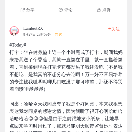
分享
评论
点赞
+
LambertRX
关注
8月27日 23时59分
精选
#Today#
打卡：坐在健身垫上近一个小时完成了打卡，期间我妈
来给我送了个香蕉，我就一直攥在手里，就一直攥着攥
着，直到攥到现在打完卡它都发热了我还没吃（不是我
不想吃，是我真的不想分心去吃啊！万一好不容易培养
的专注被我呱唧呱唧几口吃没了那可咋整，那还不得哭
着崩溃哇😿😿😿）
同桌：哈哈今天我同桌夸了我是个好同桌，本来我很想
表达我对同桌的感谢之情，因为我听了很开心啊哈哈哈
哈哈哈哈😊😉😉但是由于之前跟她发小纸条，让她早
点回来学习时用过了，那就只能明天顺带监督她时表达