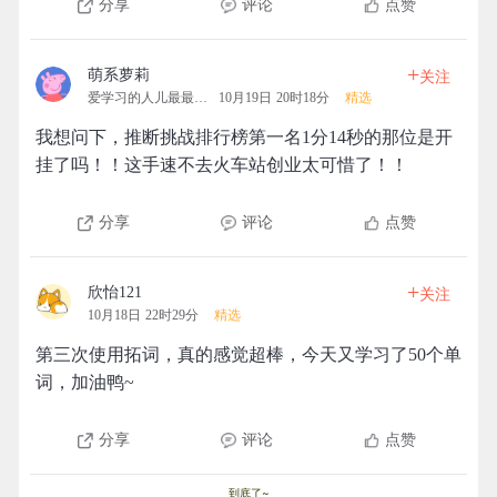
分享
评论
点赞
+
萌系萝莉
关注
爱学习的人儿最最可爱
10月19日 20时18分
精选
我想问下，推断挑战排行榜第一名1分14秒的那位是开
挂了吗！！这手速不去火车站创业太可惜了！！
分享
评论
点赞
+
欣怡121
关注
10月18日 22时29分
精选
第三次使用拓词，真的感觉超棒，今天又学习了50个单
词，加油鸭~
分享
评论
点赞
到底了~