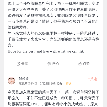
晚十点半强忍着睡意打完卡，放下手机关灯睡觉，空调
开得太大有些冻脚，关了又引得两只蚊子在耳畔唱歌。
跟爸爸发了消息提前说晚安，收到回复又没能再回复，
一点小事总还是动了情绪，似乎我怎么努力也不及他们
给我的爱多。
静下来觉得人的心念好像雨林一样神秘，一阵风经过，
千百倍放大了窸窸窣窣，光影斑驳的角落里总还是有惊
喜。
Hope for the best, and live with what we can get.
分享
评论
点赞
+
钱超多
关注
魔鬼营留学4团
9月28日 10时42分
精选
今天是加入魔鬼营的第41天了！！第一次背单词坚持了
那么久，，不知不觉已经成为一种习惯，，昨天背完了
终极英语词汇Lv4，，顿时有种小小的成就感，，原来