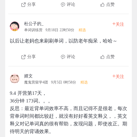
分享
评论
点赞
+
杜公子的_
关注
单词训练营
9月18日 22时50分
精选
以后让老妈也来刷刷单词，以防老年痴呆，哈哈～
分享
评论
点赞
+
婧文
关注
魔鬼营留学4团
9月5日 0时58分
精选
9.4 开营第17天，
36分钟 173词。。。
反思：最近背单词效率不高，而且记得不是很老，每次
背单词时间都比较赶，就没有好好看英文释义，，英文
释义对记单词真的很有帮助，发现问题，即使改正。期
待明天的背诵效果。