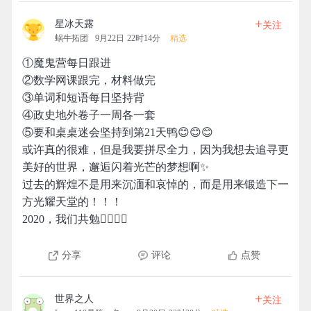
+
星冰天露
关注
蜗牛拓团
9月22日 22时14分
精选
①魔鬼营每日跟进
②数学网课跟完，材料做完
③单词和短语每日坚持背
④政史地外卷子一周各一套
⑤要和桌桌迷会坚持到第21天鸭😊😊😊
或许真的很难，但是我要拼尽全力，因为我想去追寻更
美好的世界，邂逅闪着光芒的梦想啊✨
过去的辉煌不是用来沉湎和哀悼的，而是用来锻造下一
方光耀天堂的！！！
2020，我们共勉✊🏻✊🏻
分享
评论
点赞
+
世界之人
关注