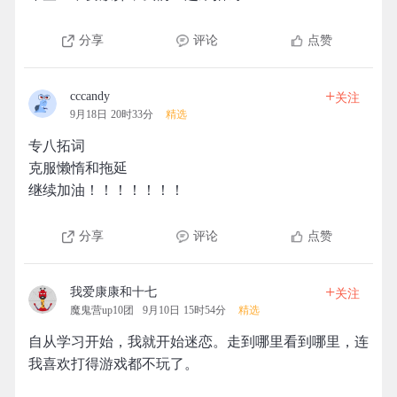
分享
评论
点赞
+
cccandy
关注
9月18日 20时33分
精选
专八拓词
克服懒惰和拖延
继续加油！！！！！！！
分享
评论
点赞
+
我爱康康和十七
关注
魔鬼营up10团
9月10日 15时54分
精选
自从学习开始，我就开始迷恋。走到哪里看到哪里，连
我喜欢打得游戏都不玩了。