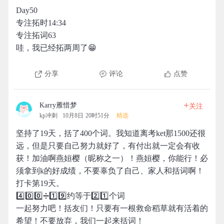
Day50
专注拓时14:34
专注拓词63
哇，我已经拓两周了😁
分享
评论
点赞
+
Karry雁惜梦
关注
kp冲刺
10月8日 20时51分
精选
坚持了19天，括了400个词。我知道离考ket那1500还很
远，但是只要自己努力就好了，有付出就一定会有收
获！加油啊燕姮樱（昵称之一）！燕姮樱，你能行！必
须拿到k的好成绩，不要辜负了自己、家人和括词啊！
打卡第19天。
4️⃣0️⃣0️⃣➗1️⃣9️⃣约等于2️⃣1️⃣个词
一起努力吧！括友们！只要有一根救命稻草就有活着的
希望！不要放弃，我们一起来括词！