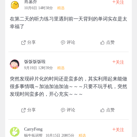
+
肖菡乔
关注
10月6日 14时38分
精选
在第二天的听力练习里遇到前一天背到的单词实在是太
幸福了
分享
评论
点赞
+
饭饭饭饭啦
关注
9月19日 12时39分
精选
突然发现碎片化的时间还是蛮多的，其实利用起来能做
很多事情哦～加油加油加油～～～只要不玩手机，突然
发现时间蛮多的，开心充实～～～
分享
评论
点赞
+
CarryFeng
关注
蜗牛拓词帮
10月15日 20时5分
精选