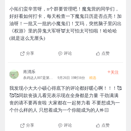
小拓们蛮辛苦呀，n个群要管理吧！魔鬼营的同学们，
好好看如何打卡，每天检查一下魔鬼日历是否点亮！加
油呀！一批又一批的小魔鬼们！艾玛，突然脑子里闪出
《权游》里的异鬼大军呀👿太可怕太可怕啦！哈哈哈
(就是这么无厘头)
分享
评论
点赞
+
肖消乐
关注
杀鸡达人007是第一名的团
9月26日 19时16分
精选
我发现小大大小硕心得底下的评论都好暖心啊！！！🥰
🥰🥰同款丧孩儿看完表示现在全身都是力量 干劲满满
丧的请不要再丧啦 大家都在一起努力着 不要想成为一
个什么样的人 只想着成为一个你能成为的人🤟🏻
分享
评论
点赞