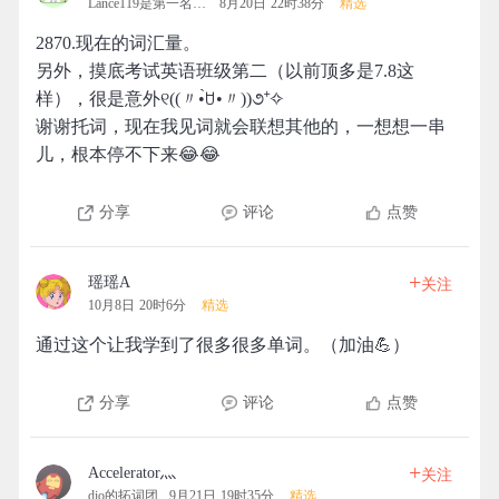
Lance119是第一名的拓团
8月20日 22时38分
精选
2870.现在的词汇量。
另外，摸底考试英语班级第二（以前顶多是7.8这
样），很是意外୧((〃•̀ꇴ•〃))૭⁺✧
谢谢托词，现在我见词就会联想其他的，一想想一串
儿，根本停不下来😂😂
分享
评论
点赞
+
瑶瑶A
关注
10月8日 20时6分
精选
通过这个让我学到了很多很多单词。（加油💪）
分享
评论
点赞
+
Accelerator灬
关注
dio的拓词团
9月21日 19时35分
精选