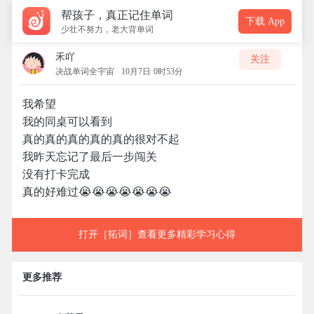
帮孩子，真正记住单词
下载 App
少壮不努力，老大背单词
禾吖
关注
决战单词全宇宙
10月7日 0时53分
我希望
我的同桌可以看到
真的真的真的真的真的很对不起
我昨天忘记了最后一步闯关
没有打卡完成
真的好难过😭😭😭😭😭😭😭
打开［拓词］查看更多精彩学习心得
更多推荐