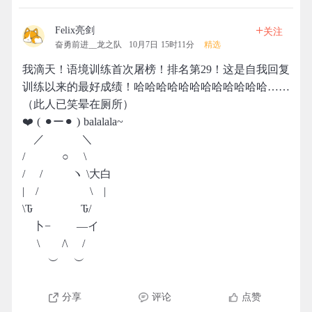
+
Felix亮剑
关注
奋勇前进__龙之队
10月7日 15时11分
精选
我滴天！语境训练首次屠榜！排名第29！这是自我回复
训练以来的最好成绩！哈哈哈哈哈哈哈哈哈哈哈哈……
（此人已笑晕在厕所）
❤️ ( ⚫︎ー⚫︎ ) balalala~
／ ＼
/ ○ \
/ / ヽ \大白
| / \ |
\Ԏ Ԏ/
卜− ―イ
\ /\ /
︶ ︶
分享
评论
点赞