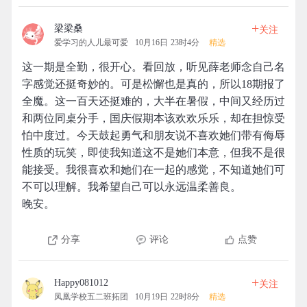
+
梁梁桑
关注
爱学习的人儿最可爱
10月16日 23时4分
精选
这一期是全勤，很开心。看回放，听见薛老师念自己名
字感觉还挺奇妙的。可是松懈也是真的，所以18期报了
全魔。这一百天还挺难的，大半在暑假，中间又经历过
和两位同桌分手，国庆假期本该欢欢乐乐，却在担惊受
怕中度过。今天鼓起勇气和朋友说不喜欢她们带有侮辱
性质的玩笑，即使我知道这不是她们本意，但我不是很
能接受。我很喜欢和她们在一起的感觉，不知道她们可
不可以理解。我希望自己可以永远温柔善良。
晚安。
分享
评论
点赞
+
Happy081012
关注
凤凰学校五二班拓团
10月19日 22时8分
精选