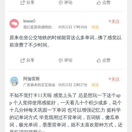
分享
评论
点赞
+
lesson5
关注
我们是莫得感情的机器
10月21日 17时16分
精选
原来在坐公交地铁的时候能背这么多单词...佛了感觉以
前浪费了不少时间。
分享
评论
点赞
+
阿伽雷斯
关注
广东插本的宝宝加油
10月21日 22时27分
精选
不知不觉打卡11天啦 感觉上头了 总是想玩一下这个ap
p 个人觉得使用感挺好，一天看几十个积少成多，花个
十几分钟每天巩固一下单词 也可以增强记忆力 挺科学
的记单词方式 毕竟我用过不背单词，百词斩，傻瓜单
词，极光单词，墨墨背单词，就不太喜欢那种方式，还