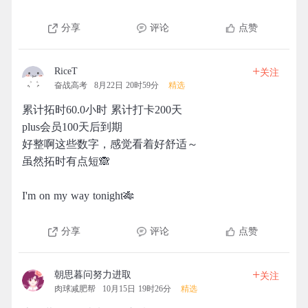
分享
评论
点赞
+
RiceT
关注
奋战高考
8月22日 20时59分
精选
累计拓时60.0小时 累计打卡200天
plus会员100天后到期
好整啊这些数字，感觉看着好舒适～
虽然拓时有点短🙈
I'm on my way tonight🎋
分享
评论
点赞
+
朝思暮问努力进取
关注
肉球减肥帮
10月15日 19时26分
精选