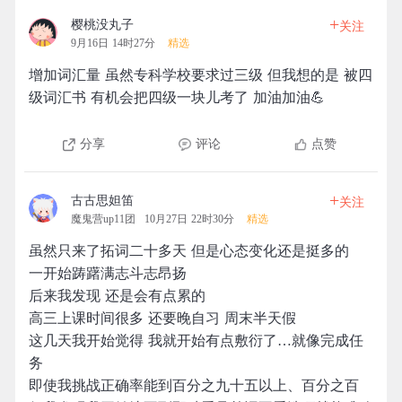
+
樱桃没丸子
关注
9月16日 14时27分
精选
增加词汇量 虽然专科学校要求过三级 但我想的是 被四
级词汇书 有机会把四级一块儿考了 加油加油💪
分享
评论
点赞
+
古古思妲笛
关注
魔鬼营up11团
10月27日 22时30分
精选
虽然只来了拓词二十多天 但是心态变化还是挺多的
一开始踌躇满志斗志昂扬
后来我发现 还是会有点累的
高三上课时间很多 还要晚自习 周末半天假
这几天我开始觉得 我就开始有点敷衍了…就像完成任
务
即使我挑战正确率能到百分之九十五以上、百分之百