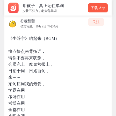
帮孩子，真正记住单词
下载 App
少壮不努力，老大背单词
柠檬甜甜
关注
彼方煎鱼
10月9日 7时34分
《生僻字》响起来（BGM）
快点快点来背拓词，
请你不要再来犹豫，
会员充上，魔鬼营报上，
日拓十词，日拓百词，
来～～
拓词拓词我的最爱，
学霸在用，
考研在用，
考博在用，
全都在用，