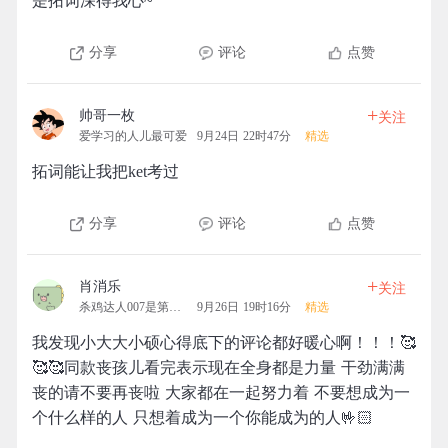
是拓词深得我心~
分享
评论
点赞
+
帅哥一枚
关注
爱学习的人儿最可爱
9月24日 22时47分
精选
拓词能让我把ket考过
分享
评论
点赞
+
肖消乐
关注
杀鸡达人007是第一名的团
9月26日 19时16分
精选
我发现小大大小硕心得底下的评论都好暖心啊！！！🥰
🥰🥰同款丧孩儿看完表示现在全身都是力量 干劲满满
丧的请不要再丧啦 大家都在一起努力着 不要想成为一
个什么样的人 只想着成为一个你能成为的人🤟🏻