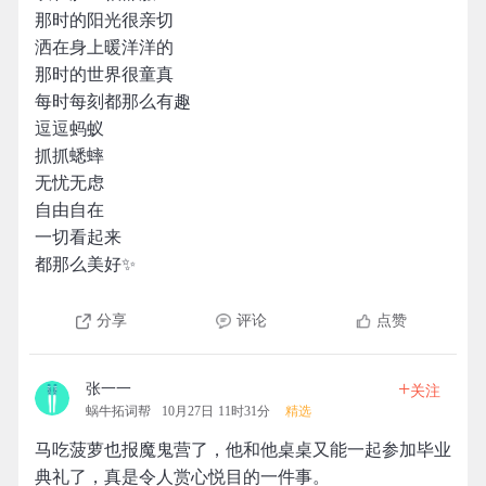
那时的阳光很亲切
洒在身上暖洋洋的
那时的世界很童真
每时每刻都那么有趣
逗逗蚂蚁
抓抓蟋蟀
无忧无虑
自由自在
一切看起来
都那么美好✨
分享
评论
点赞
+
张一一
关注
蜗牛拓词帮
10月27日 11时31分
精选
马吃菠萝也报魔鬼营了，他和他桌桌又能一起参加毕业
典礼了，真是令人赏心悦目的一件事。