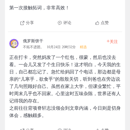
第一次接触拓词，非常高效！
分享
评论
点赞
+
俄罗斯饼干
关注
不拓不进团。
10月24日 20时32分
精选
正在打卡，突然妈发了一个红包，很蒙，然后也没去
看。一会儿又发了个生日快乐！这才明白，今天我的生
日，自己都忘记了。急忙给妈回了个电话，那边都是母
亲的“儿寒乎，欲食乎”的殷殷关切，听到爸也在旁边说
了几句照顾好自己。虽然在家上大学，但课业繁忙，平
时周末几乎也不回家。心里这时五味杂陈，世界还有人
记得我的存在。
之前往往背项脊轩志没领会到文章内涵，今日则是切身
体会，感触颇多。