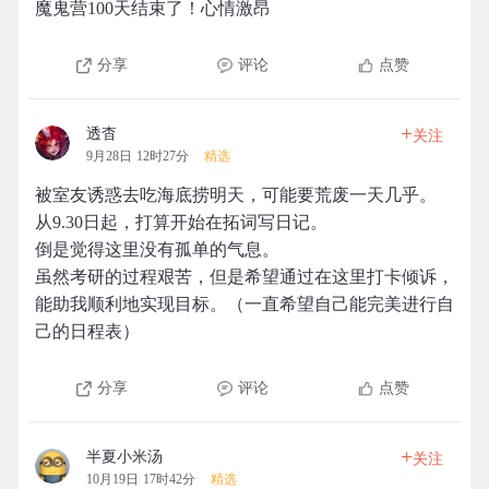
魔鬼营100天结束了！心情激昂
分享
评论
点赞
+
透杳
关注
9月28日 12时27分
精选
被室友诱惑去吃海底捞明天，可能要荒废一天几乎。
从9.30日起，打算开始在拓词写日记。
倒是觉得这里没有孤单的气息。
虽然考研的过程艰苦，但是希望通过在这里打卡倾诉，
能助我顺利地实现目标。（一直希望自己能完美进行自
己的日程表）
分享
评论
点赞
+
半夏小米汤
关注
10月19日 17时42分
精选