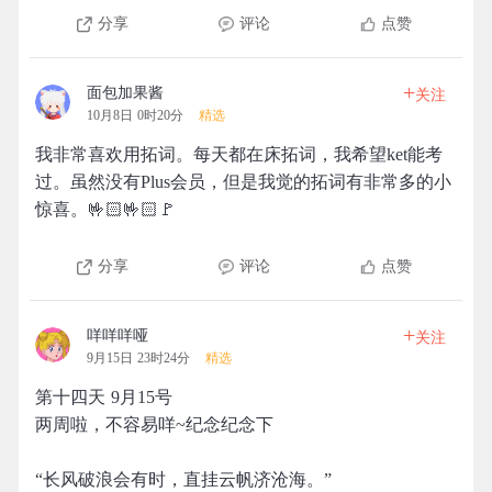
分享
评论
点赞
+
面包加果酱
关注
10月8日 0时20分
精选
我非常喜欢用拓词。每天都在床拓词，我希望ket能考
过。虽然没有Plus会员，但是我觉的拓词有非常多的小
惊喜。🤟🏻🤟🏻🚩
分享
评论
点赞
+
咩咩咩哑
关注
9月15日 23时24分
精选
第十四天 9月15号
两周啦，不容易咩~纪念纪念下
“长风破浪会有时，直挂云帆济沧海。”