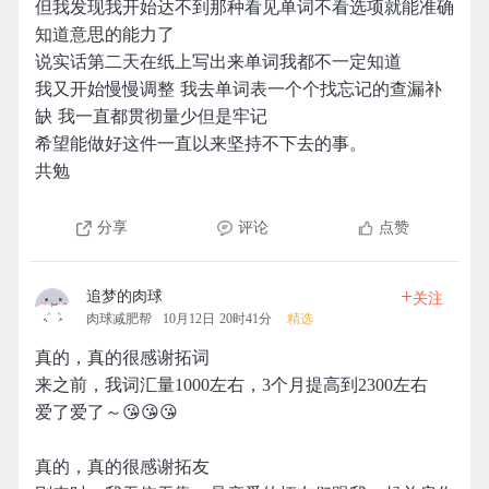
但我发现我开始达不到那种看见单词不看选项就能准确
知道意思的能力了
说实话第二天在纸上写出来单词我都不一定知道
我又开始慢慢调整 我去单词表一个个找忘记的查漏补
缺 我一直都贯彻量少但是牢记
希望能做好这件一直以来坚持不下去的事。
共勉
分享
评论
点赞
+
追梦的肉球
关注
肉球减肥帮
10月12日 20时41分
精选
真的，真的很感谢拓词
来之前，我词汇量1000左右，3个月提高到2300左右
爱了爱了～😘😘😘
真的，真的很感谢拓友