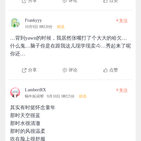
分享
评论
点赞
+
Frankyyy
关注
10月9日 8时20分
精选
…背到yawn的时候，我居然张嘴打了个大大的哈欠…
什么鬼…脑子你是在跟我这儿现学现卖🐴…秀起来了呢
你还…
分享
评论
点赞
+
LambertRX
关注
蜗牛拓词帮
9月10日 0时25分
精选
其实有时挺怀念童年
那时天空很蓝
那时水很清澈
那时的风很温柔
吹在脸上很舒服