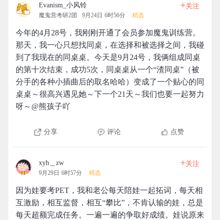
+
Evanism_小风铃
关注
魔鬼营考研2团
9月24日 6时56分
精选
今年的4月28号，我刚刚开通了会员参加魔鬼训练营。
那天，我一心只想找同桌，在选择和被选择之间，我碰
到了我现在的同桌桌。今天是9月24号，我俩组成同桌
的第十次结束，成功5次，同桌桌从一个“渣同桌”（被
分手的各种小插曲后的取名哈哈）变成了一个贴心的同
桌桌～很高兴遇见她～下一个21天～我们也要一起努力
呀～@熊孩子吖
分享
评论
点赞
+
xyh＿zw
关注
9月29日 6时57分
精选
因为娃要考PET，我和老公每天陪娃一起拓词，每天相
互激励，相互监督，相互“攀比”，不肯认输的娃，总是
每天超额完成任务。一遍一遍的争取好成绩。娃说原来