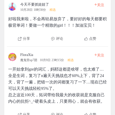
+
今天不要抓娃娃了
关注
10月28日 18时30分
精选
好啦我来啦，不会再轻易放弃了，要好好的每天都要积
极背单词！要做一个精致的girl！！！加油宝贝！
分享
评论
点赞
+
FloraXia
关注
魔鬼营up7团
10月9日 23时15分
精选
一开始拿到gre的词汇，妈耶这都是啥呀，也太难了…
全是生词，复习了n遍天天挑战也才60%上下，背了24
天，背了一遍，把错一次的词都复习了一下…现在已经
可以天天挑战轻松95%了。
总之这近100天，拓词带给我最大的收获就是克服自己
内心的抗拒^_^硬着头皮上，只要用心，就会有收获。
分享
评论
点赞