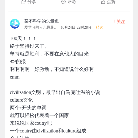
分享
评论
点赞
+
某不科学的矢量鱼
关注
爱学习的人儿最最可爱
10月24日 22时28分
精选
100天！！！
终于坚持过来了。
坚持就是胜利，不要在意他人的目光
🐟的报
啊啊啊啊，好激动，不知道说什么好啊
emm
civilization文明，最早出自马克吐温的小说
culture文化
两个c开头的单词
就可以轻松代表着一个国家
来说说国家coutry吧
一个coutry由civilization和culture组成