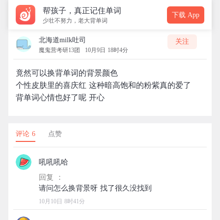
帮孩子，真正记住单词
下载 App
少壮不努力，老大背单词
北海道milk吐司
关注
魔鬼营考研13团
10月9日 18时4分
竟然可以换背单词的背景颜色
个性皮肤里的喜庆红 这种暗高饱和的粉紫真的爱了
背单词心情也好了呢 开心
评论 6
点赞
吼吼吼哈
回复 ：
10月10日 8时41分