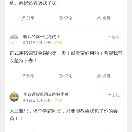
章。妈妈还表扬我了呢！
分享
评论
点赞
+
听我的你一定考的上
关注
9月15日 20时20分
精选
正式用拓词背单词的第一天！感觉蛮好用的！希望我可
以坚持下去！
分享
评论
点赞
+
李致远背单词真的好困难
关注
9月20日 10时37分
精选
大三雅思，求个学霸同桌，只要能教会我包了你的会
员！！！