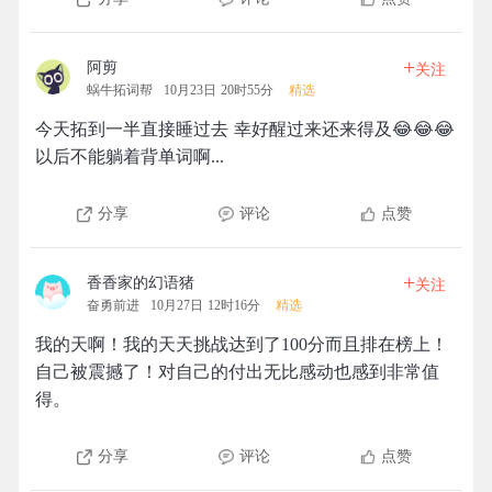
+
阿剪
关注
蜗牛拓词帮
10月23日 20时55分
精选
今天拓到一半直接睡过去 幸好醒过来还来得及😂😂😂
以后不能躺着背单词啊...
分享
评论
点赞
+
香香家的幻语猪
关注
奋勇前进
10月27日 12时16分
精选
我的天啊！我的天天挑战达到了100分而且排在榜上！
自己被震撼了！对自己的付出无比感动也感到非常值
得。
分享
评论
点赞