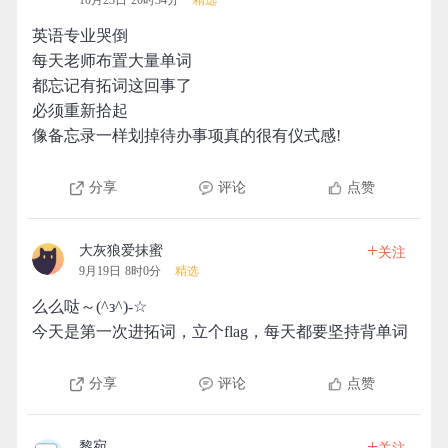
10月23日 20时34分
精选
英语专业哭倒
每天老师布置大量单词
都忘记有拓词这回事了
必须重新拾起
像备忘录一样划掉待办事项真的很有仪式感!
分享
评论
点赞
+
大灰狼爱抹蜜
关注
9月19日 8时0分
精选
么么哒～(^з^)-☆
今天是第一次进拓词，立个flag，每天都要坚持背单词
分享
评论
点赞
+
黎宛