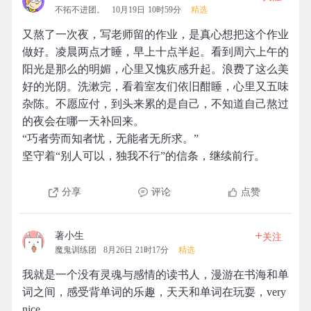
不拓不进团。
10月19日 10时59分
精选
又熬了一次夜，写老师留的作业，是真心想把这个作业
做好。凌晨两点才睡，早上十点半起。看到周六上午的
阳光是那么的明媚，心里又愧疚感升起。浪费了这么美
好的光阴。洗漱完，看着室友们依旧酣睡，心里又五味
杂陈。不愿应付，到头来累的是自己，不知道自己熬过
的夜会在哪一天补回来。
“巧者劳而知者忧，无能者无所求。”
坚守着“别人可以，独我不行”的信条，继续前行。
分享
评论
点赞
+
著小生
关注
魔鬼训练团
8月26日 21时17分
精选
我就是一个没有灵魂与感情的读书人，漫游在书海和单
词之间，感受背单词的乐趣，天天和单词在玩耍，very
nice