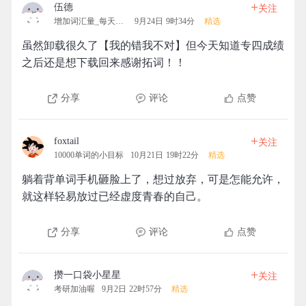
+
伍德
关注
增加词汇量_每天都要进行
9月24日 9时34分
精选
虽然卸载很久了【我的错我不对】但今天知道专四成绩
之后还是想下载回来感谢拓词！！
分享
评论
点赞
+
foxtail
关注
10000单词的小目标
10月21日 19时22分
精选
躺着背单词手机砸脸上了，想过放弃，可是怎能允许，
就这样轻易放过已经虚度青春的自己。
分享
评论
点赞
+
攒一口袋小星星
关注
考研加油喔
9月2日 22时57分
精选