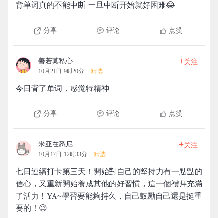
背单词真的不能中断 一旦中断开始就好困难😂
分享
评论
点赞
+
善若莫私心
关注
10月21日 9时20分
精选
今日背了单词，感觉特精神
分享
评论
点赞
+
米亚在悉尼
关注
10月17日 12时33分
精选
七日連續打卡第三天！開始對自己的堅持力有一點點的
信心，又重新開始養成其他的好習慣，這一個禮拜充滿
了活力！YA~學習要能夠持久，自己鼓勵自己還是挺重
要的！😉