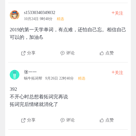
+
s15330340349032
关注
10月24日 9时48分
精选
2019的第一天学单词，有点难，还怕自己忘。相信自己
可以的，加油💪
分享
评论
点赞
+
张一一
关注
蜗牛拓词帮
9月26日 22时40分
精选
392
不开心时总想着拓词完再说
拓词完后情绪就消化了
分享
评论
点赞