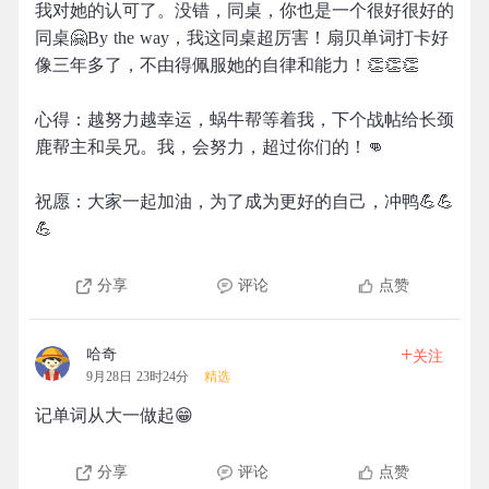
我对她的认可了。没错，同桌，你也是一个很好很好的
同桌🤗By the way，我这同桌超厉害！扇贝单词打卡好
像三年多了，不由得佩服她的自律和能力！👏👏👏
心得：越努力越幸运，蜗牛帮等着我，下个战帖给长颈
鹿帮主和吴兄。我，会努力，超过你们的！👊
祝愿：大家一起加油，为了成为更好的自己，冲鸭💪💪
💪
分享
评论
点赞
+
哈奇
关注
9月28日 23时24分
精选
记单词从大一做起😁
分享
评论
点赞