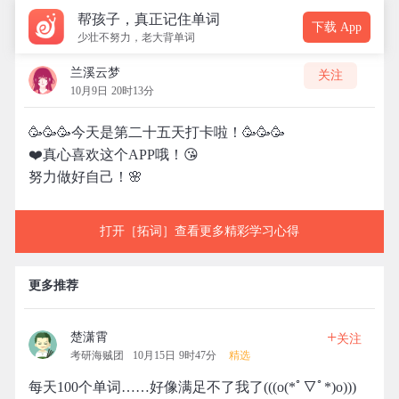
帮孩子，真正记住单词
下载 App
少壮不努力，老大背单词
兰溪云梦
关注
10月9日 20时13分
🥳🥳🥳今天是第二十五天打卡啦！🥳🥳🥳
❤️真心喜欢这个APP哦！😘
努力做好自己！🌸
打开［拓词］查看更多精彩学习心得
更多推荐
+
楚潇霄
关注
考研海贼团
10月15日 9时47分
精选
每天100个单词……好像满足不了我了(((o(*ﾟ▽ﾟ*)o)))