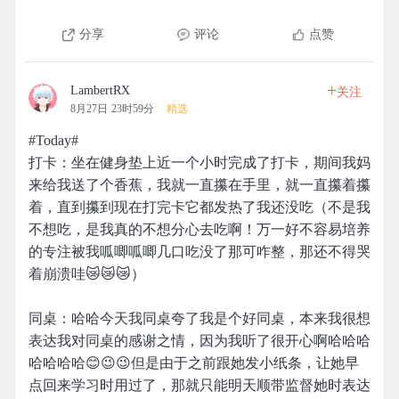
分享
评论
点赞
+
LambertRX
关注
8月27日 23时59分
精选
#Today#
打卡：坐在健身垫上近一个小时完成了打卡，期间我妈
来给我送了个香蕉，我就一直攥在手里，就一直攥着攥
着，直到攥到现在打完卡它都发热了我还没吃（不是我
不想吃，是我真的不想分心去吃啊！万一好不容易培养
的专注被我呱唧呱唧几口吃没了那可咋整，那还不得哭
着崩溃哇😿😿😿）
同桌：哈哈今天我同桌夸了我是个好同桌，本来我很想
表达我对同桌的感谢之情，因为我听了很开心啊哈哈哈
哈哈哈哈😊😉😉但是由于之前跟她发小纸条，让她早
点回来学习时用过了，那就只能明天顺带监督她时表达