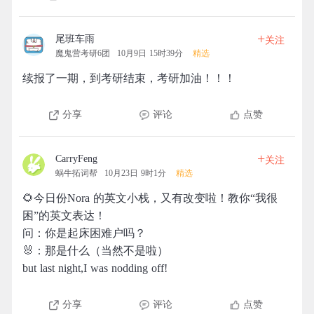
+
尾班车雨
关注
魔鬼营考研6团
10月9日 15时39分
精选
续报了一期，到考研结束，考研加油！！！
分享
评论
点赞
+
CarryFeng
关注
蜗牛拓词帮
10月23日 9时1分
精选
🌻今日份Nora 的英文小栈，又有改变啦！教你“我很
困”的英文表达！
问：你是起床困难户吗？
🐰：那是什么（当然不是啦）
but last night,I was nodding off!
分享
评论
点赞