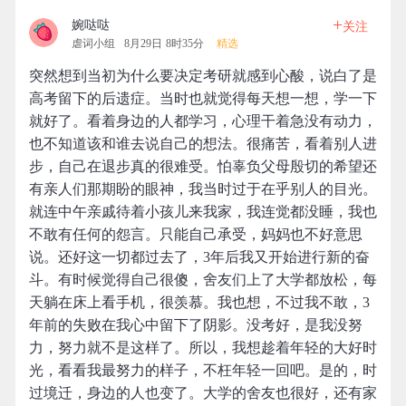
+
婉哒哒
关注
虐词小组
8月29日 8时35分
精选
突然想到当初为什么要决定考研就感到心酸，说白了是
高考留下的后遗症。当时也就觉得每天想一想，学一下
就好了。看着身边的人都学习，心理干着急没有动力，
也不知道该和谁去说自己的想法。很痛苦，看着别人进
步，自己在退步真的很难受。怕辜负父母殷切的希望还
有亲人们那期盼的眼神，我当时过于在乎别人的目光。
就连中午亲戚待着小孩儿来我家，我连觉都没睡，我也
不敢有任何的怨言。只能自己承受，妈妈也不好意思
说。还好这一切都过去了，3年后我又开始进行新的奋
斗。有时候觉得自己很傻，舍友们上了大学都放松，每
天躺在床上看手机，很羡慕。我也想，不过我不敢，3
年前的失败在我心中留下了阴影。没考好，是我没努
力，努力就不是这样了。所以，我想趁着年轻的大好时
光，看看我最努力的样子，不枉年轻一回吧。是的，时
过境迁，身边的人也变了。大学的舍友也很好，还有家