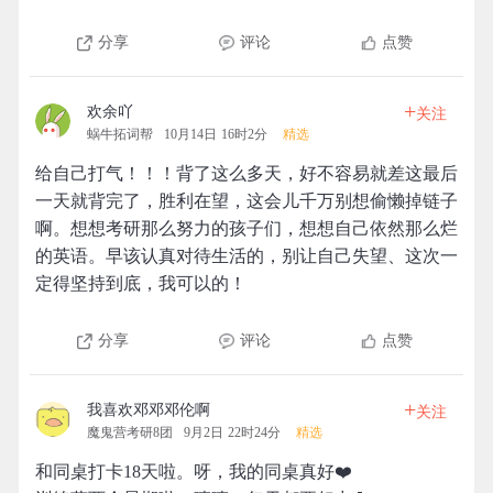
分享
评论
点赞
+
欢余吖
关注
蜗牛拓词帮
10月14日 16时2分
精选
给自己打气！！！背了这么多天，好不容易就差这最后
一天就背完了，胜利在望，这会儿千万别想偷懒掉链子
啊。想想考研那么努力的孩子们，想想自己依然那么烂
的英语。早该认真对待生活的，别让自己失望、这次一
定得坚持到底，我可以的！
分享
评论
点赞
+
我喜欢邓邓邓伦啊
关注
魔鬼营考研8团
9月2日 22时24分
精选
和同桌打卡18天啦。呀，我的同桌真好❤️