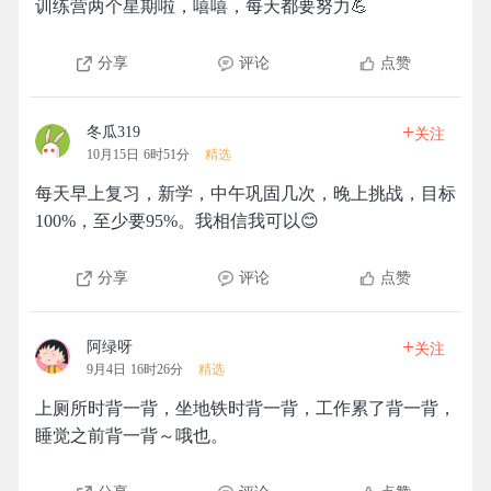
训练营两个星期啦，嘻嘻，每天都要努力💪
分享
评论
点赞
+
冬瓜319
关注
10月15日 6时51分
精选
每天早上复习，新学，中午巩固几次，晚上挑战，目标
100%，至少要95%。我相信我可以😊
分享
评论
点赞
+
阿绿呀
关注
9月4日 16时26分
精选
上厕所时背一背，坐地铁时背一背，工作累了背一背，
睡觉之前背一背～哦也。