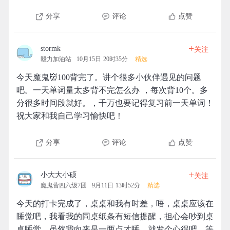
分享
评论
点赞
+
stormk
关注
毅力加油站
10月15日 20时35分
精选
今天魔鬼👹100背完了。讲个很多小伙伴遇见的问题
吧。一天单词量太多背不完怎么办 ，每次背10个。多
分很多时间段就好。，千万也要记得复习前一天单词！
祝大家和我自己学习愉快吧！
分享
评论
点赞
+
小大大小硕
关注
魔鬼营四六级7团
9月11日 13时52分
精选
今天的打卡完成了，桌桌和我有时差，唔，桌桌应该在
睡觉吧，我看我的同桌纸条有短信提醒，担心会吵到桌
桌睡觉，虽然我向来是一两点才睡。就发个心得吧。等