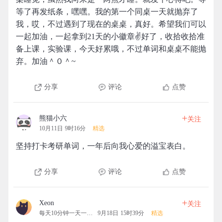
等了再发纸条，嘿嘿。我的第一个同桌一天就抛弃了
我，哎，不过遇到了现在的桌桌，真好。希望我们可以
一起加油，一起拿到21天的小徽章✌好了，收拾收拾准
备上课，实验课，今天好累哦，不过单词和桌桌不能抛
弃。加油＾０＾~
分享
评论
点赞
+
熊猫小六
关注
10月11日 9时16分
精选
坚持打卡考研单词，一年后向我心爱的溢宝表白。
分享
评论
点赞
+
Xeon
关注
每天10分钟一天一清人
9月18日 15时39分
精选