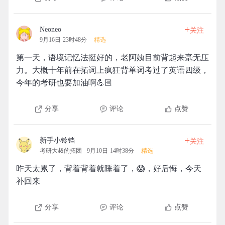
+
Neoneo
关注
9月16日 23时48分
精选
第一天，语境记忆法挺好的，老阿姨目前背起来毫无压
力。大概十年前在拓词上疯狂背单词考过了英语四级，
今年的考研也要加油啊💪🏻
分享
评论
点赞
+
新手小铃铛
关注
考研大叔的拓团
9月10日 14时38分
精选
昨天太累了，背着背着就睡着了，😱，好后悔，今天
补回来
分享
评论
点赞