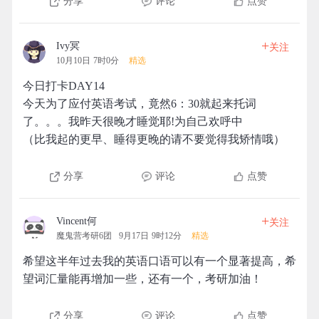
分享
评论
点赞
+
Ivy冥
关注
10月10日 7时0分
精选
今日打卡DAY14
今天为了应付英语考试，竟然6：30就起来托词
了。。。我昨天很晚才睡觉耶!为自己欢呼中
（比我起的更早、睡得更晚的请不要觉得我矫情哦）
分享
评论
点赞
+
Vincent何
关注
魔鬼营考研6团
9月17日 9时12分
精选
希望这半年过去我的英语口语可以有一个显著提高，希
望词汇量能再增加一些，还有一个，考研加油！
分享
评论
点赞