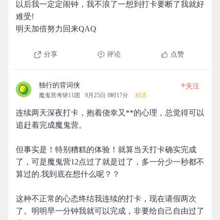
以后我一定定闹钟，我不浪了一想到打卡要断了我就好
难受!
明天加倍努力回来QAQ
分享
评论
点赞
+
独行的背词侠
关注
魔鬼营考研11团
9月25日 0时17分
精选
连续两天深夜打卡，抱着侥幸又**的心理，总觉得可以
追赶着完成魔鬼营。
但事实是！特别糟糕的体验！就算当天打卡确实完成
了，可是魔鬼营12点过了就是过了，多一分少一秒都不
算过的.我到底在想什么呢？？
这种不正常的心态终结我连续的打卡，现在请假两次
了。明明早一分钟我就可以完成，非要给自己自由过了