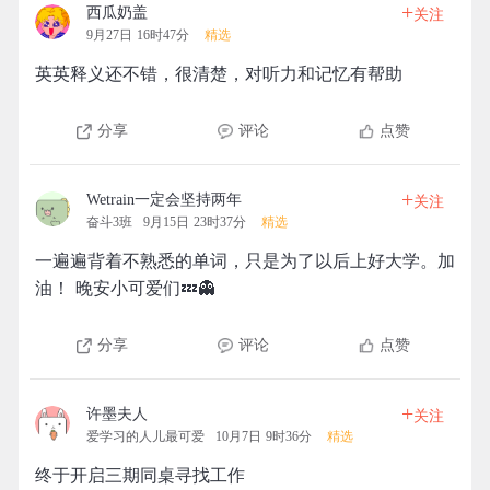
+
西瓜奶盖
关注
9月27日 16时47分
精选
英英释义还不错，很清楚，对听力和记忆有帮助
分享
评论
点赞
+
Wetrain一定会坚持两年
关注
奋斗3班
9月15日 23时37分
精选
一遍遍背着不熟悉的单词，只是为了以后上好大学。加
油！ 晚安小可爱们💤👻
分享
评论
点赞
+
许墨夫人
关注
爱学习的人儿最可爱
10月7日 9时36分
精选
终于开启三期同桌寻找工作