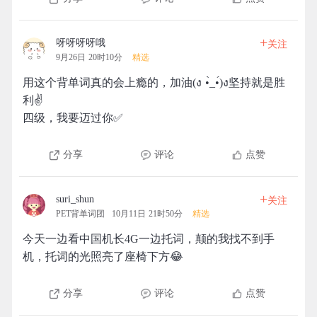
+
呀呀呀呀哦
关注
9月26日 20时10分
精选
用这个背单词真的会上瘾的，加油(ง •̀_•́)ง坚持就是胜
利✌
四级，我要迈过你✅️
分享
评论
点赞
+
suri_shun
关注
PET背单词团
10月11日 21时50分
精选
今天一边看中国机长4G一边托词，颠的我找不到手
机，托词的光照亮了座椅下方😂
分享
评论
点赞