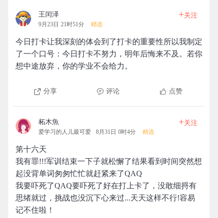
+
王闰泽
关注
9月23日 21时51分
精选
今日打卡让我深刻的体会到了打卡的重要性所以我制定
了一个口号：今日打卡不努力，明年后悔来不及。若你
想中途放弃，你的学业不会给力。
分享
评论
点赞
+
柘木魚
关注
爱学习的人儿最可爱
8月31日 0时4分
精选
第十六天
我有罪!!!军训结束一下子就松懈了结果看到时间突然想
起没背单词匆匆忙忙就赶紧来了QAQ
我要吓死了QAQ要吓死了好在打上卡了，没敢细捋有
思绪就过，挑战也没沉下心来过...天天这样不行!容易
记不住啦！