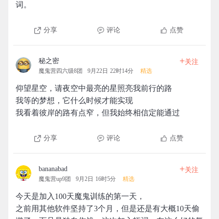
词。
分享
评论
点赞
+
秘之密
关注
魔鬼营四六级8团
9月22日 22时14分
精选
仰望星空，请夜空中最亮的星照亮我前行的路
我等的梦想，它什么时候才能实现
我看着彼岸的路有点窄，但我始终相信定能通过
分享
评论
点赞
+
bananabad
关注
魔鬼营up9团
9月2日 16时5分
精选
今天是加入100天魔鬼训练的第一天，
之前用其他软件坚持了3个月，但是还是有大概10天偷