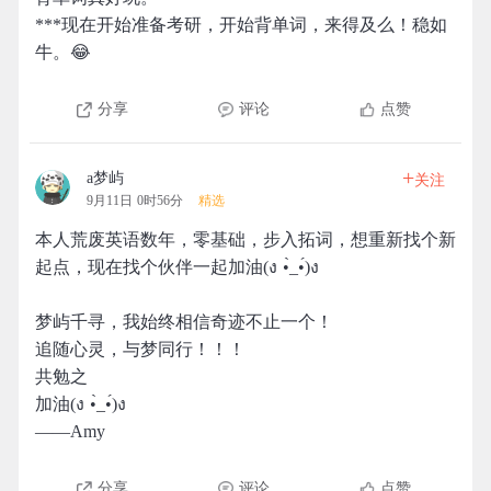
***现在开始准备考研，开始背单词，来得及么！稳如
牛。😂
分享
评论
点赞
+
a梦屿
关注
9月11日 0时56分
精选
本人荒废英语数年，零基础，步入拓词，想重新找个新
起点，现在找个伙伴一起加油(ง •̀_•́)ง
梦屿千寻，我始终相信奇迹不止一个！
追随心灵，与梦同行！！！
共勉之
加油(ง •̀_•́)ง
——Amy
分享
评论
点赞