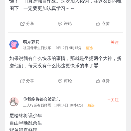
懒了，而且是独自作战。这次加入拓词，在这么好的氛
围下，一定要更加认真学习～～
分享
评论
点赞
+
萌系萝莉
关注
祖国母亲生日快乐
10月12日 9时15分
精选
如果说我有什么快乐的事情，那就是坐拥两个大神，折
磨他们，每天没有什么比这更快乐的事了😈
分享
评论
点赞
+
你我终将都会被遗忘
关注
三人行必有我师焉
10月14日 10时42分
精选
层楼终将误少年
自由早晚乱余生
背单词真好玩。