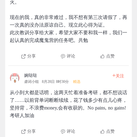
火。
现在的我，真的非常难过，我不想有第三次请假了，再
一次真的没办法原谅自己。现立此心得为证。
此次教训分享给大家，希望大家不要和我一样，我们一
起认真的完成魔鬼营的任务吧。共勉
分享
评论
点赞
+
婉哒哒
关注
虐词小组
8月28日 8时30分
精选
从小到大都是话唠，这两天忙着准备考研，都不想说话
了……以前背单词断断续续，花了钱多少有点儿心疼，
坚持背，不浪费money,会有收获的。No pains, no gains!
考研人加油
分享
评论
点赞