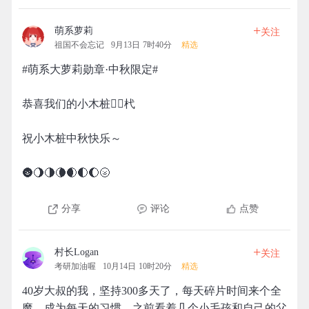
+
萌系萝莉
关注
祖国不会忘记
9月13日 7时40分
精选
#萌系大萝莉勋章·中秋限定#
恭喜我们的小木桩👉🏻杙
祝小木桩中秋快乐～
🌚🌖🌗🌘🌒🌓🌔🌝
分享
评论
点赞
+
村长Logan
关注
考研加油喔
10月14日 10时20分
精选
40岁大叔的我，坚持300多天了，每天碎片时间来个全
魔，成为每天的习惯。之前看着几个小毛孩和自己的父