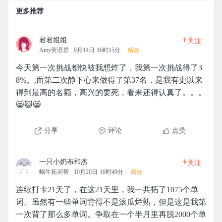
更多推荐
+
君君姐姐
关注
Amy英语群
9月14日 16时15分
精选
今天第一次挑战都快被我想炸了，我第一次挑战得了3
8%。,而第二次静下心来做得了第37名，是我有史以来
得到最高的名额，高兴的要死，看来还得认真了。。。
😸😸😸
分享
评论
点赞
+
一只小奶布和杰
关注
蜗牛拓词帮
10月20日 10时49分
精选
连续打卡21天了，在这21天里，我一共拓了1075个单
词。虽然有一些单词背得不是滚瓜烂熟，但是这是我第
一次背了那么多单词。争取在一个半月里再脱2000个单