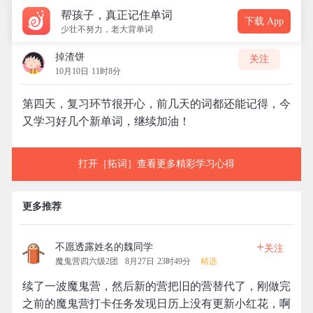
帮孩子，真正记住单词
下载 App
少壮不努力，老大背单词
掉渣饼
关注
10月10日 11时8分
第四天，复习环节很开心，前几天的词都还能记得，今
又学习好几个新单词，继续加油！
打开［拓词］查看更多精彩学习心得
更多推荐
+
不愿透露姓名的魏同学
关注
魔鬼营四六级2团
8月27日 23时49分
精选
续了一波魔鬼营，然后新的营把旧的营替代了，刚做完
之前的魔鬼营打卡任务发现日历上没有更新小红花，啊