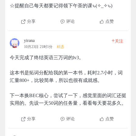
☆提醒自己每天都要记得领下午茶的课ԅ(✧_✧ԅ)
分享
评论
点赞
+
yirana
关注
10月23日 21时1分
精选
今天完成了终结英语三万词的lv3。
这本书是拓词分配给我的第一本书，耗时2.7小时，词
汇量800+，比较简单，所以也很有成就感。
下一本换BEC核心，尝试了一下，感觉里面的词汇还挺
实用的。先设一天50词的任务量，看看每天要花多久。
分享
评论
点赞