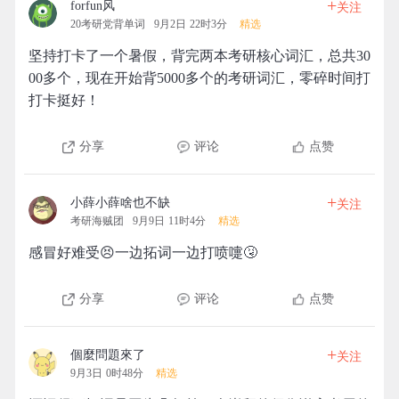
+
forfun风
关注
20考研党背单词
9月2日 22时3分
精选
坚持打卡了一个暑假，背完两本考研核心词汇，总共30
00多个，现在开始背5000多个的考研词汇，零碎时间打
打卡挺好！
分享
评论
点赞
+
小薛小薛啥也不缺
关注
考研海贼团
9月9日 11时4分
精选
感冒好难受😣一边拓词一边打喷嚏🤧
分享
评论
点赞
+
個麼問題來了
关注
9月3日 0时48分
精选