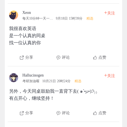
+
Xeon
关注
每天10分钟一天一清人
9月18日 15时39分
精选
我很喜欢英语
是一个认真的同桌
找一位认真的你
分享
评论
点赞
+
Hallucinogen
关注
考研加油喔
10月21日 20时24分
精选
另外，今天同桌鼓励我一直背下去( ๑ˊ•̥▵•)੭₎₎
有点开心，继续坚持！
分享
评论
点赞