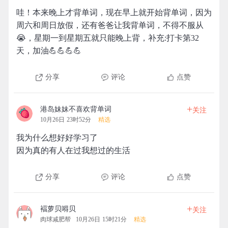
哇！本来晚上才背单词，现在早上就开始背单词，因为
周六和周日放假，还有爸爸让我背单词，不得不服从
😭，星期一到星期五就只能晚上背，补充:打卡第32
天，加油💪💪💪💪
分享
评论
点赞
+
港岛妹妹不喜欢背单词
关注
10月26日 23时52分
精选
我为什么想好好学习了
因为真的有人在过我想过的生活
分享
评论
点赞
+
褔萝贝嘚贝
关注
肉球减肥帮
10月26日 15时21分
精选