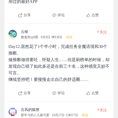
用过的最好APP
分享
评论
点赞
+
云移
关注
魔鬼营up9团
9月9日 9时38分
精选
Day12.居然花了1个半小时，完成任务全魔语境和30个
推断。
做推断做得要吐，怀疑人生……但是刷榜单的时候，却
发现自己错了如此多还是在前三十名，这种感觉又妙不
可言。
继续坚持吧！要慢慢走出自己的舒适圈……
分享
评论
点赞
+
古风的狐狸
关注
爱学习的人儿最可爱
10月27日 12时17分
精选