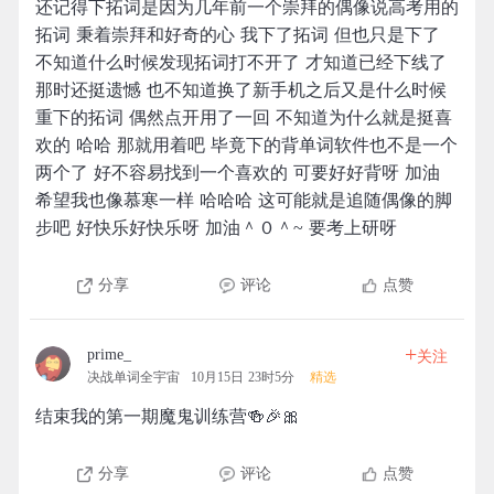
还记得下拓词是因为几年前一个崇拜的偶像说高考用的
拓词 秉着崇拜和好奇的心 我下了拓词 但也只是下了
不知道什么时候发现拓词打不开了 才知道已经下线了
那时还挺遗憾 也不知道换了新手机之后又是什么时候
重下的拓词 偶然点开用了一回 不知道为什么就是挺喜
欢的 哈哈 那就用着吧 毕竟下的背单词软件也不是一个
两个了 好不容易找到一个喜欢的 可要好好背呀 加油
希望我也像慕寒一样 哈哈哈 这可能就是追随偶像的脚
步吧 好快乐好快乐呀 加油＾０＾~ 要考上研呀
分享
评论
点赞
+
prime_
关注
决战单词全宇宙
10月15日 23时5分
精选
结束我的第一期魔鬼训练营🍻🎉🎀
分享
评论
点赞