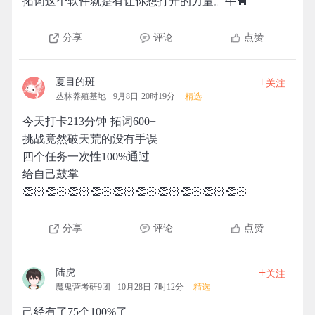
拓词这个软件就是有让你想打开的力量。牛🐂
分享
评论
点赞
+
夏目的斑
关注
丛林养殖基地
9月8日 20时19分
精选
今天打卡213分钟 拓词600+
挑战竟然破天荒的没有手误
四个任务一次性100%通过
给自己鼓掌
👏🏻👏🏻👏🏻👏🏻👏🏻👏🏻👏🏻👏🏻👏🏻👏🏻
分享
评论
点赞
+
陆虎
关注
魔鬼营考研9团
10月28日 7时12分
精选
己经有了75个100%了