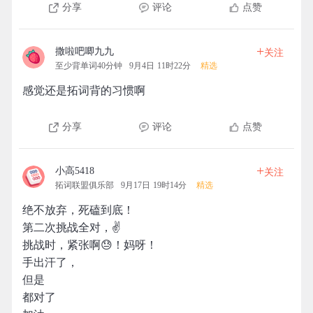
分享
评论
点赞
+
撒啦吧唧九九
关注
至少背单词40分钟
9月4日 11时22分
精选
感觉还是拓词背的习惯啊
分享
评论
点赞
+
小高5418
关注
拓词联盟俱乐部
9月17日 19时14分
精选
绝不放弃，死磕到底！
第二次挑战全对，✌️
挑战时，紧张啊😓！妈呀！
手出汗了，
但是
都对了