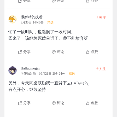
分享
评论
点赞
+
撒娇精的执着
关注
8月30日 14时0分
精选
忙了一段时间，也迷惘了一段时间。
回来了，该继续死磕单词了。😆不能放弃呀！
分享
评论
点赞
+
Hallucinogen
关注
考研加油喔
10月21日 20时24分
精选
另外，今天同桌鼓励我一直背下去( ๑ˊ•̥▵•)੭₎₎
有点开心，继续坚持！
分享
评论
点赞