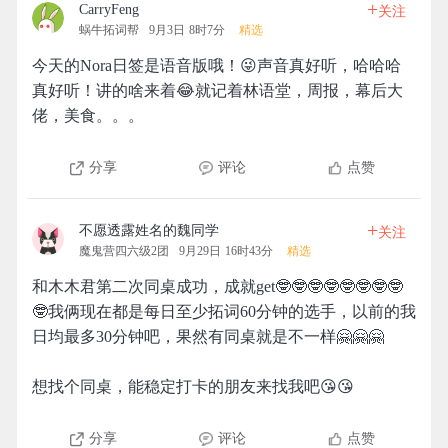
+
CarryFeng
关注
蜗牛拓词帮
9月3日 8时7分
精选
今天的Nora日签是语音版哦！😜声音真好听，哈哈哈
真好听！讲的啥来着😂就记着林语堂，周报，幕后大
佬，美食。。。
分享
评论
点赞
+
不愿透露姓名的魏同学
关注
魔鬼营四六级2团
9月29日 16时43分
精选
和木木君第二次同桌成功，成就get🤓🤓🤓🤓🤓🤓🤓🤓
🤓我俩现在都是每日至少拓词60分钟的选手，以前的我
日均最多30分钟吧，果然有同桌就是不一样🤗🤗🤗
想找个同桌，能稳定打卡的朋友来找我吧😘😘
分享
评论
点赞