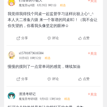
+
打怪兽的小超人
关注
魔鬼营up9团
8月29日 9时1分
精选
我觉得我得找个同桌一起监督学习这样比较上心^_^
本人大二准备六级 来一个靠谱的同桌8⃣️！（我不会让
你失望的，你看我头像坚定的眼神☺️
分享
评论
点赞
+
s15701873616584
关注
10月6日 10时12分
精选
慢慢的摸到了一点背单词的感觉，继续加油
分享
评论
点赞
+
渣渣考研记
关注
魔鬼营考研8团
9月6日 13时34分
精选