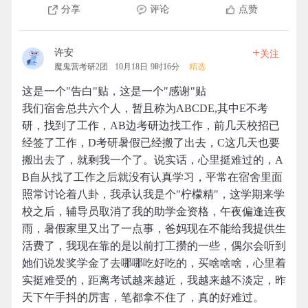
分享
评论
点赞
+
许安
关注
魔鬼营考研2团
10月18日 9时16分
精选
这是一个"告白"贴，这是一个"感谢"贴
我们宿舍总共六个人，暂且称为ABCDE,其中E不考
研，找到了工作，AB边考研边找工作，前几天校招已
经签了工作，D考研暑假已经搬了出去，C这几天也要
搬出去了，就剩我一个了。说实话，心里挺难过的，A
B自从找了工作之后就没有认真学习，平常在宿舍里面
照常讨论着八卦，我承认我是个"柠檬精"，这学期来学
校之后，辅导员取消了我的助学金资格，午夜偏逢连夜
雨，暑假家里又出了一点事，爸妈现在不能给我提供生
活费了，我现在靠的是以前打工攒的一些，偶尔会听到
她们说发奖学金了去哪哪吃好吃的，买啥啥啥，心里着
实挺难受的，距离考试越来越近，我越来越不淡定，昨
天下午手抖的厉害，笔都拿不住了，真的好难过。