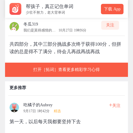
帮孩子，真正记住单词
下载 App
少壮不努力，老大背单词
冬瓜319
关注
我们是莫得感情的机器
10月27日 19时6分
共四部分，其中三部分挑战多次终于获得100分，但拼
读的总是得不了满分，待会儿再战再战再战
打开［拓词］查看更多精彩学习心得
更多推荐
+
吃橘子的Aubrey
关注
9月17日 1时42分
精选
第一天，以后每天我都要坚持下去