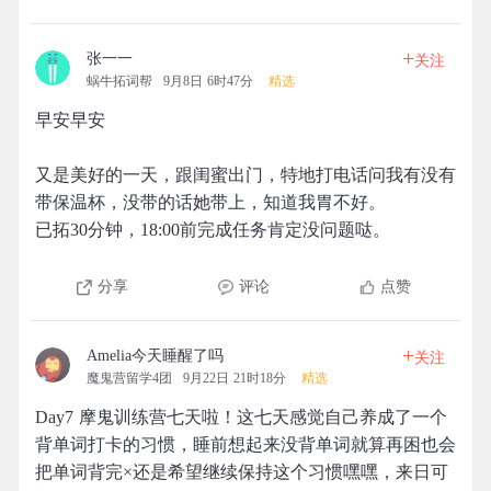
+
张一一
关注
蜗牛拓词帮
9月8日 6时47分
精选
早安早安
又是美好的一天，跟闺蜜出门，特地打电话问我有没有
带保温杯，没带的话她带上，知道我胃不好。
已拓30分钟，18:00前完成任务肯定没问题哒。
分享
评论
点赞
+
Amelia今天睡醒了吗
关注
魔鬼营留学4团
9月22日 21时18分
精选
Day7 摩鬼训练营七天啦！这七天感觉自己养成了一个
背单词打卡的习惯，睡前想起来没背单词就算再困也会
把单词背完×还是希望继续保持这个习惯嘿嘿，来日可