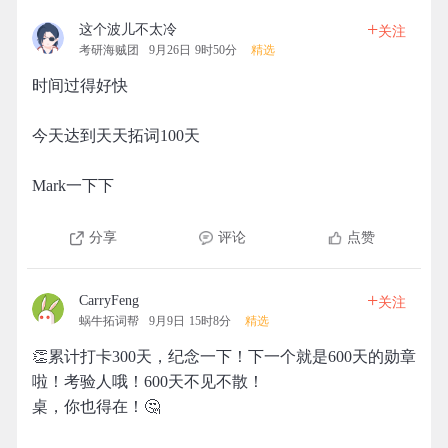
+
这个波儿不太冷
关注
考研海贼团
9月26日 9时50分
精选
时间过得好快
今天达到天天拓词100天
Mark一下下
分享
评论
点赞
+
CarryFeng
关注
蜗牛拓词帮
9月9日 15时8分
精选
👏累计打卡300天，纪念一下！下一个就是600天的勋章
啦！考验人哦！600天不见不散！
桌，你也得在！🤔