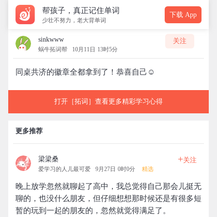
帮孩子，真正记住单词
下载 App
少壮不努力，老大背单词
sinkwww
关注
蜗牛拓词帮
10月11日 13时5分
同桌共济的徽章全都拿到了！恭喜自己☺️
打开［拓词］查看更多精彩学习心得
更多推荐
+
梁梁桑
关注
爱学习的人儿最可爱
9月27日 0时0分
精选
晚上放学忽然就聊起了高中，我总觉得自己那会儿挺无
聊的，也没什么朋友，但仔细想想那时候还是有很多短
暂的玩到一起的朋友的，忽然就觉得满足了。