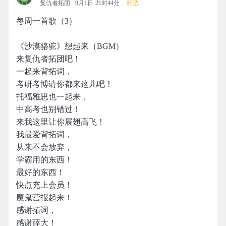
复仇者拓团
9月1日 21时44分
精选
每周一首歌（3）
《沙漠骆驼》想起来（BGM）
来复仇者拓团吧！
一起来背拓词，
考研考博请你都来这儿吧！
托福雅思也一起来，
中高考也别错过！
来我这里让你展翅高飞！
我最爱背拓词，
从来不会放弃，
学霸用的东西！
最好的东西！
快点充上会员！
魔鬼营报起来！
感谢拓词，
感谢薛大！