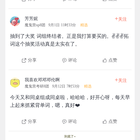
+
芳芳妮
关注
魔鬼营up8团
9月1日 11时33分
精选
抽到了大奖 词组终结者。正是我打算要买的。✌✌✌拓
词这个抽奖活动真是太实在了。
分享
评论
点赞
+
我喜欢邓邓邓伦啊
关注
魔鬼营考研8团
9月12日 7时53分
精选
今天又和同桌组成同桌啦，哈哈哈，好开心呀，每天早
上起来抓紧背单词，嗯，真好❤️
分享
评论
点赞
到底了~