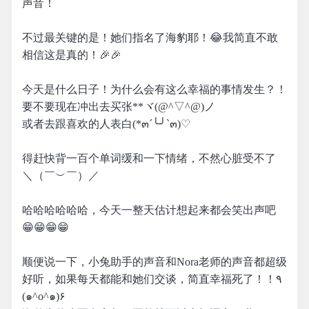
声音！
不过最关键的是！她们指名了海豹耶！😂我简直不敢
相信这是真的！🎉🎉
今天是什么日子！为什么会有这么幸福的事情发生？！
要不要现在冲出去买张**ヾ(@^▽^@)ノ
或者去跟喜欢的人表白(*๓´╰╯`๓)♡
得赶快背一百个单词缓和一下情绪，不然心脏受不了
＼（￣︶￣）／
哈哈哈哈哈哈，今天一整天估计想起来都会笑出声吧
😁😁😁😁
顺便说一下，小兔助手的声音和Nora老师的声音都超级
好听，如果每天都能和她们交谈，简直幸福死了！！٩
(๑^o^๑)۶