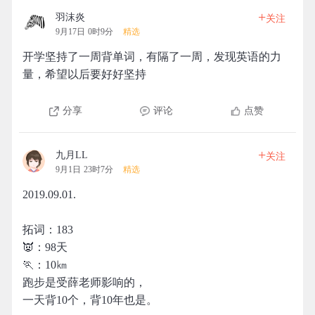
+
羽沫炎
关注
9月17日 0时9分
精选
开学坚持了一周背单词，有隔了一周，发现英语的力
量，希望以后要好好坚持
分享
评论
点赞
+
九月LL
关注
9月1日 23时7分
精选
2019.09.01.
拓词：183
👿：98天
🏃：10㎞
跑步是受薛老师影响的，
一天背10个，背10年也是。