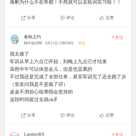
海豹为什么不在帝都！不然就可以去拓词实习啦！！
分享
评论
点赞
+
春秋之约
关注
蜗牛拓词帮
8月21日 23时30分
精选
我太难了
军训从早上六点🕕开始，到晚上九点🕘才结束
虽然中午可以休息会儿，但是也蛮累的
不过我还是完成了全部任务，甚至军训完了还去跑了步
（室友问我是不是疯了🤣）
桌桌不用担心啦🤓我会坚持的
这段时间挺过去就ok✌
分享
评论
点赞
+
LambertRX
关注