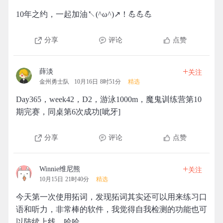
10年之约，一起加油↖(^ω^)↗！💪💪💪
分享
评论
点赞
+
薛淡
关注
金州勇士队
10月16日 8时51分
精选
Day365，week42，D2，游泳1000m，魔鬼训练营第10
期完赛，同桌第6次成功[呲牙]
分享
评论
点赞
+
Winnie维尼熊
关注
10月15日 21时40分
精选
今天第一次使用拓词，发现拓词其实还可以用来练习口
语和听力，非常棒的软件，我觉得自我检测的功能也可
以陆续上线，哈哈