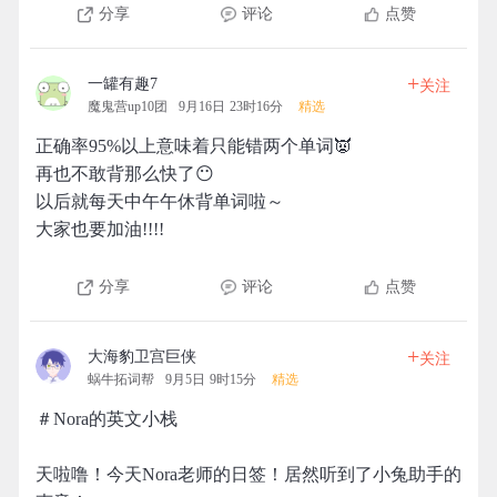
分享
评论
点赞
+
一罐有趣7
关注
魔鬼营up10团
9月16日 23时16分
精选
正确率95%以上意味着只能错两个单词👿
再也不敢背那么快了😶
以后就每天中午午休背单词啦～
大家也要加油!!!!
分享
评论
点赞
+
大海豹卫宫巨侠
关注
蜗牛拓词帮
9月5日 9时15分
精选
＃Nora的英文小栈
天啦噜！今天Nora老师的日签！居然听到了小兔助手的