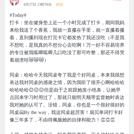
8月27日 23时59分
精选
#Today#
打卡：坐在健身垫上近一个小时完成了打卡，期间我妈
来给我送了个香蕉，我就一直攥在手里，就一直攥着攥
着，直到攥到现在打完卡它都发热了我还没吃（不是我
不想吃，是我真的不想分心去吃啊！万一好不容易培养
的专注被我呱唧呱唧几口吃没了那可咋整，那还不得哭
着崩溃哇😿😿😿）
同桌：哈哈今天我同桌夸了我是个好同桌，本来我很想
表达我对同桌的感谢之情，因为我听了很开心啊哈哈哈
哈哈哈哈😊😉😉但是由于之前跟她发小纸条，让她早
点回来学习时用过了，那就只能明天顺带监督她时表达
我对她的认可了。没错，同桌，你也是一个很好很好的
同桌🤗By the way，我这同桌超厉害！扇贝单词打卡好
像三年多了，不由得佩服她的自律和能力！👏👏👏