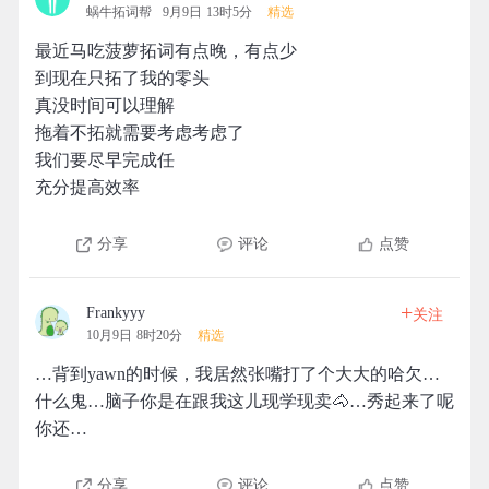
蜗牛拓词帮
9月9日 13时5分
精选
最近马吃菠萝拓词有点晚，有点少
到现在只拓了我的零头
真没时间可以理解
拖着不拓就需要考虑考虑了
我们要尽早完成任
充分提高效率
分享
评论
点赞
+
Frankyyy
关注
10月9日 8时20分
精选
…背到yawn的时候，我居然张嘴打了个大大的哈欠…
什么鬼…脑子你是在跟我这儿现学现卖🐴…秀起来了呢
你还…
分享
评论
点赞