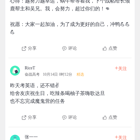
心得：越努力越幸运，蜗牛帮等着我，下个战帖给长颈
鹿帮主和吴兄。我，会努力，超过你们的！👊
祝愿：大家一起加油，为了成为更好的自己，冲鸭💪💪
💪
分享
评论
点赞
+
RiceT
关注
奋战高考
10月14日 0时12分
精选
昨天考英语，还不错✌
给舍友庆祝生日，吃辣条喝柚子茶嗨歌达旦
也不忘完成魔鬼营的任务
分享
评论
点赞
+
张一一
关注