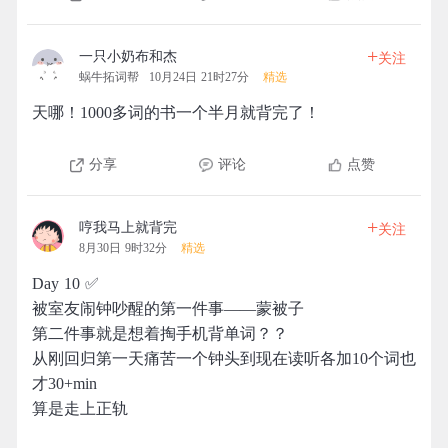
+
一只小奶布和杰
关注
蜗牛拓词帮
10月24日 21时27分
精选
天哪！1000多词的书一个半月就背完了！
分享
评论
点赞
+
哼我马上就背完
关注
8月30日 9时32分
精选
Day 10 ✅
被室友闹钟吵醒的第一件事——蒙被子
第二件事就是想着掏手机背单词？？
从刚回归第一天痛苦一个钟头到现在读听各加10个词也
才30+min
算是走上正轨