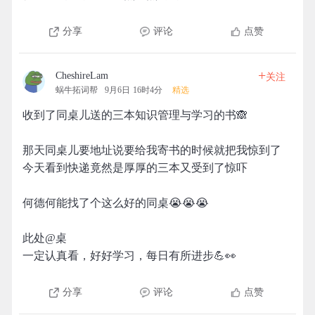
分享
评论
点赞
+
CheshireLam
关注
蜗牛拓词帮
9月6日 16时4分
精选
收到了同桌儿送的三本知识管理与学习的书🙈
那天同桌儿要地址说要给我寄书的时候就把我惊到了
今天看到快递竟然是厚厚的三本又受到了惊吓
何德何能找了个这么好的同桌😭😭😭
此处@桌
一定认真看，好好学习，每日有所进步💪👀
分享
评论
点赞