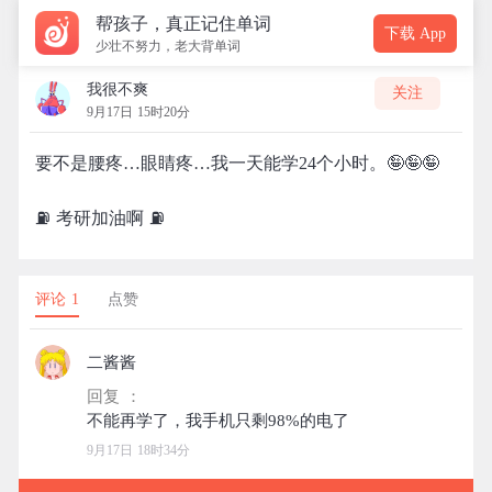
帮孩子，真正记住单词
下载 App
少壮不努力，老大背单词
我很不爽
关注
9月17日 15时20分
要不是腰疼…眼睛疼…我一天能学24个小时。🤪🤪🤪
⛽️ 考研加油啊 ⛽️
评论 1
点赞
二酱酱
回复 ：
9月17日 18时34分