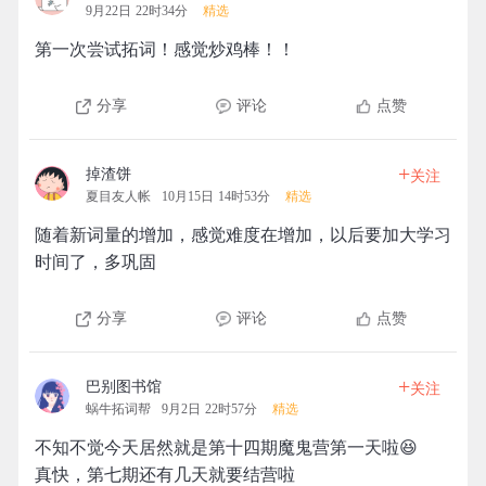
9月22日 22时34分
精选
第一次尝试拓词！感觉炒鸡棒！！
分享
评论
点赞
+
掉渣饼
关注
夏目友人帐
10月15日 14时53分
精选
随着新词量的增加，感觉难度在增加，以后要加大学习
时间了，多巩固
分享
评论
点赞
+
巴别图书馆
关注
蜗牛拓词帮
9月2日 22时57分
精选
不知不觉今天居然就是第十四期魔鬼营第一天啦😆
真快，第七期还有几天就要结营啦