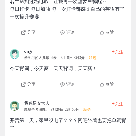
若生命如过场电影，让我再一次甜梦里惊醒～
每日打卡 每日加油 每一次打卡都感觉自己的英语有了
一次提升😁😁
分享
评论
点赞
+
singi
关注
爱学习的人儿最可爱
9月18日 8时3分
精选
今天背词，今天爽，天天背词，天天爽！
分享
评论
点赞
+
我叫易安大人
关注
魔鬼营考研9团
8月20日 22时55分
精选
开营第二天，家里没电了？？？网吧坐着也要把单词背
了