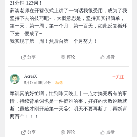
21分钟 123词！
薛淡老师在开营仪式上讲了一句话我很受用，成为了我
坚持下去的技巧吧~，大概意思是，坚持其实很简单，
第一天，第一周，第一个月，第一百天，如此反复循环
下去，便成了~
我实现了第一周！然后向第一个月努力！
分享
评论
点赞
+
AcresX
关注
9月17日 8时54分
精选
军训真的好忙啊，忙到昨天晚上十一点才搞完所有的事
情，持续背单词也是一件挺难的事，好好的天数说断就
断（虽然才刚开始第一天😬）明天不要再断了，再断背
两百个！！！
分享
评论
点赞