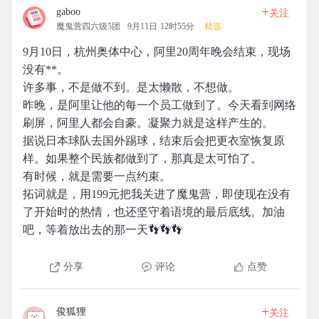
+
gaboo
关注
魔鬼营四六级5团
9月11日 12时55分
精选
9月10日，杭州奥体中心，阿里20周年晚会结束，现场
没有**。
许多事，不是做不到。是太懒散，不想做。
昨晚，是阿里让他的每一个员工做到了。今天看到网络
刷屏，阿里人都会自豪。凝聚力就是这样产生的。
据说日本球队去国外踢球，结束后会把更衣室恢复原
样。如果整个民族都做到了，那真是太可怕了。
有时候，就是需要一点约束。
拓词就是，用199元把我关进了魔鬼营，即使现在没有
了开始时的热情，也还坚守着语境的最后底线。加油
吧，等着放出去的那一天👣👣👣
分享
评论
点赞
+
俊狐狸
关注