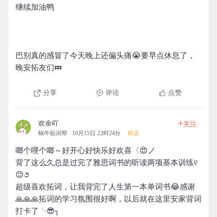
继续加油鸭
巴别真的感冒了今天晚上还偏头痛😭要早点休息了，
晚安拓友们💤
分享
评论
点赞
+
欢余吖
关注
蜗牛拓词帮
10月15日 22时24分
精选
啷个哩个啷～好开心好快乐好欢喜〈😍ノ
背了这么久总是过完了雅思词书的听读两项基本训练୧
😊૭
超级喜欢拓词，让我背完了人生第一本单词书😂感谢
🙏🙏🙏拓词的学习氛围很好啊，以后就在这里安家背词
打卡了╰😎╮