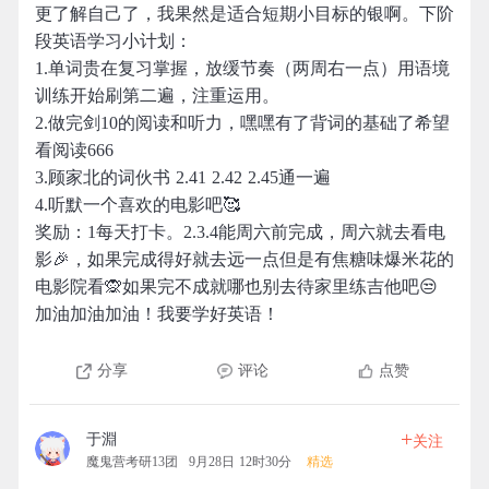
更了解自己了，我果然是适合短期小目标的银啊。下阶
段英语学习小计划：
1.单词贵在复习掌握，放缓节奏（两周右一点）用语境
训练开始刷第二遍，注重运用。
2.做完剑10的阅读和听力，嘿嘿有了背词的基础了希望
看阅读666
3.顾家北的词伙书 2.41 2.42 2.45通一遍
4.听默一个喜欢的电影吧🥰
奖励：1每天打卡。2.3.4能周六前完成，周六就去看电
影🎉，如果完成得好就去远一点但是有焦糖味爆米花的
电影院看🙊如果完不成就哪也别去待家里练吉他吧😒
加油加油加油！我要学好英语！
分享
评论
点赞
+
于淵
关注
魔鬼营考研13团
9月28日 12时30分
精选