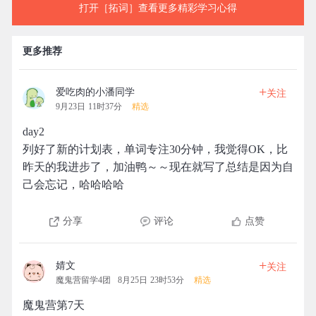
打开［拓词］查看更多精彩学习心得
更多推荐
+
爱吃肉的小潘同学
关注
9月23日 11时37分
精选
day2
列好了新的计划表，单词专注30分钟，我觉得OK，比
昨天的我进步了，加油鸭～～现在就写了总结是因为自
己会忘记，哈哈哈哈
分享
评论
点赞
+
婧文
关注
魔鬼营留学4团
8月25日 23时53分
精选
魔鬼营第7天