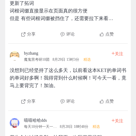
更新了拓词
词根词缀直接显示在页面真的很方便
但是 有些词根词缀被挡住了，还需要拉下来看…
分享
评论
点赞
+
byzhang
关注
魔鬼营考研10团
8月29日 15时3分
精选
没想到已经坚持了这么多天，以前看这本KET的单词书
的单词好多啊！我得背到什么时候啊！可今天一看，竟
马上要背完了！加油。
分享
评论
点赞
+
嘻嘻哈哈dds
关注
每天10分钟一天一清人
8月28日 18时48分
精选