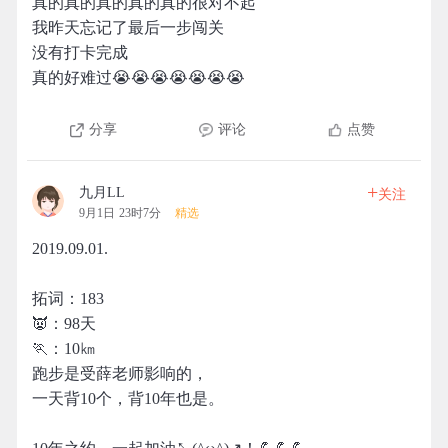
真的真的真的真的真的很对不起
我昨天忘记了最后一步闯关
没有打卡完成
真的好难过😭😭😭😭😭😭😭
分享
评论
点赞
+
九月LL
关注
9月1日 23时7分
精选
2019.09.01.
拓词：183
👿：98天
🏃：10㎞
跑步是受薛老师影响的，
一天背10个，背10年也是。