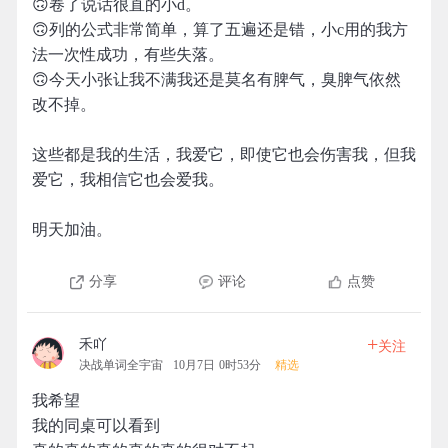
🙃卷了说话很直的小d。
🙃列的公式非常简单，算了五遍还是错，小c用的我方
法一次性成功，有些失落。
🙃今天小张让我不满我还是莫名有脾气，臭脾气依然
改不掉。
这些都是我的生活，我爱它，即使它也会伤害我，但我
爱它，我相信它也会爱我。
明天加油。
分享
评论
点赞
+
禾吖
关注
决战单词全宇宙
10月7日 0时53分
精选
我希望
我的同桌可以看到