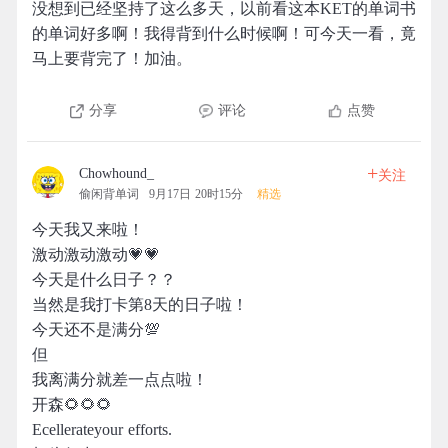
没想到已经坚持了这么多天，以前看这本KET的单词书
的单词好多啊！我得背到什么时候啊！可今天一看，竟
马上要背完了！加油。
分享
评论
点赞
+
Chowhound_
关注
偷闲背单词
9月17日 20时15分
精选
今天我又来啦！
激动激动激动💗💗
今天是什么日子？？
当然是我打卡第8天的日子啦！
今天还不是满分💯
但
我离满分就差一点点啦！
开森🌻🌻🌻
Ecellerateyour efforts.