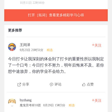
10月11日 22时46分
打开［拓词］查看更多精彩学习心得
更多推荐
+
王闰泽
关注
9月23日 21时51分
精选
今日打卡让我深刻的体会到了打卡的重要性所以我制定
了一个口号：今日打卡不努力，明年后悔来不及。若你
想中途放弃，你的学业不会给力。
分享
评论
点赞
+
byzhang
关注
魔鬼营考研10团
8月29日 15时3分
精选