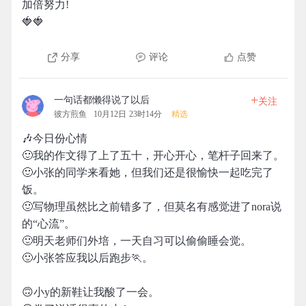
加倍努力!
🍓🍓
分享
评论
点赞
+
一句话都懒得说了以后
关注
彼方煎鱼
10月12日 23时14分
精选
🎶今日份心情
🙂我的作文得了上了五十，开心开心，笔杆子回来了。
🙂小张的同学来看她，但我们还是很愉快一起吃完了
饭。
🙂写物理虽然比之前错多了，但莫名有感觉进了nora说
的“心流”。
🙂明天老师们外培，一天自习可以偷偷睡会觉。
🙂小张答应我以后跑步🏃。
🙃小y的新鞋让我酸了一会。