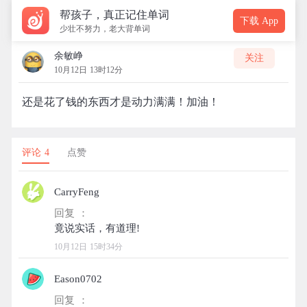
帮孩子，真正记住单词
下载 App
少壮不努力，老大背单词
余敏峥
关注
10月12日 13时12分
还是花了钱的东西才是动力满满！加油！
评论 4
点赞
CarryFeng
回复 ：
10月12日 15时34分
Eason0702
回复 ：