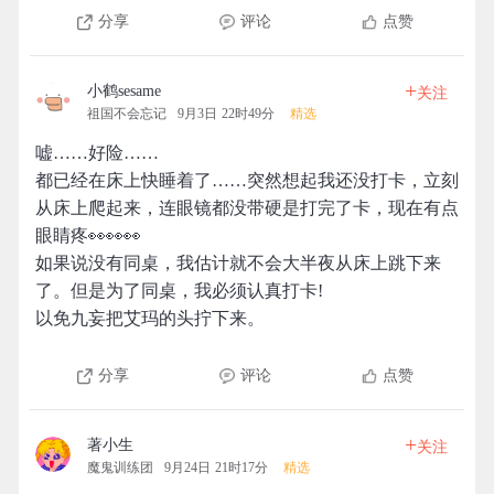
分享
评论
点赞
+
小鹤sesame
关注
祖国不会忘记
9月3日 22时49分
精选
嘘……好险……
都已经在床上快睡着了……突然想起我还没打卡，立刻
从床上爬起来，连眼镜都没带硬是打完了卡，现在有点
眼睛疼👀👀👀
如果说没有同桌，我估计就不会大半夜从床上跳下来
了。但是为了同桌，我必须认真打卡!
以免九妄把艾玛的头拧下来。
分享
评论
点赞
+
著小生
关注
魔鬼训练团
9月24日 21时17分
精选