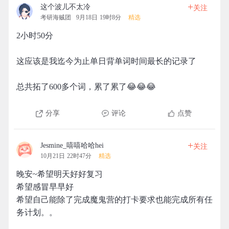
+
这个波儿不太冷
关注
考研海贼团
9月18日 19时8分
精选
2小时50分
这应该是我迄今为止单日背单词时间最长的记录了
总共拓了600多个词，累了累了😂😂😂
分享
评论
点赞
+
Jesmine_嘻嘻哈哈hei
关注
10月21日 22时47分
精选
晚安~希望明天好好复习
希望感冒早早好
希望自己能除了完成魔鬼营的打卡要求也能完成所有任
务计划。。