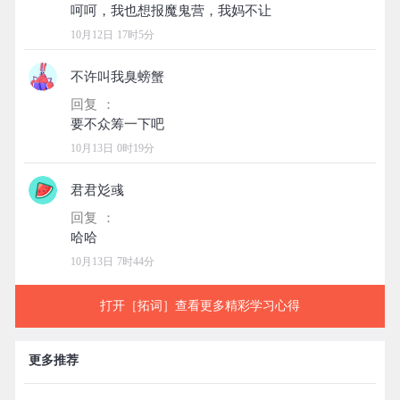
10月12日 17时5分
不许叫我臭螃蟹
回复 ：
10月13日 0时19分
君君彣彧
回复 ：
10月13日 7时44分
打开［拓词］查看更多精彩学习心得
更多推荐