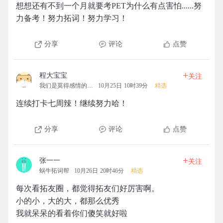
想想还有不到一个月就要考PET为什么有点害怕......努
力备考！努力拓词！努力学习！
分享
评论
点赞
+
程大宝宝
关注
我们是莫得感情的机器
10月25日 10时39分
精选
连续打卡七周辣！继续努力哈！
分享
评论
点赞
+
张一一
关注
蜗牛拓词帮
10月26日 20时46分
精选
每次看拓友圈，都觉得拓友们好厉害啊。
小的小，大的大，都那么优秀
我就呆呆的看着你们傻笑就好啦