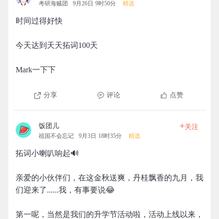
考研海贼团
9月26日 9时50分
精选
时间过得好快
今天达到天天拓词100天
Mark一下下
分享
评论
点赞
+
饭团儿
关注
祖国不会忘记
9月3日 18时35分
精选
拓词小喇叭响起🔊
亲爱的小伙伴们，在这金秋送爽，丹桂飘香的九月，我
们迎来了......我，有事要说😂
第一呢，当然是我们的升学节活动啦，活动上线以来，