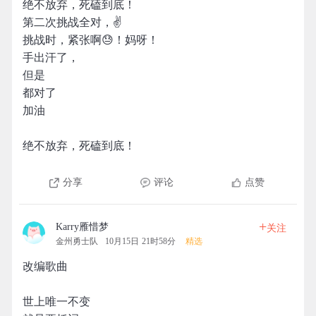
绝不放弃，死磕到底！
第二次挑战全对，✌️
挑战时，紧张啊😓！妈呀！
手出汗了，
但是
都对了
加油
绝不放弃，死磕到底！
分享
评论
点赞
+
Karry雁惜梦
关注
金州勇士队
10月15日 21时58分
精选
改编歌曲
世上唯一不变