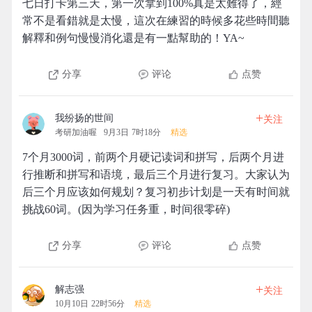
七日打卡第三天，第一次拿到100%真是太難得了，經
常不是看錯就是太慢，這次在練習的時候多花些時間聽
解釋和例句慢慢消化還是有一點幫助的！YA~
分享
评论
点赞
+
我纷扬的世间
关注
考研加油喔
9月3日 7时18分
精选
7个月3000词，前两个月硬记读词和拼写，后两个月进
行推断和拼写和语境，最后三个月进行复习。大家认为
后三个月应该如何规划？复习初步计划是一天有时间就
挑战60词。(因为学习任务重，时间很零碎)
分享
评论
点赞
+
解志强
关注
10月10日 22时56分
精选