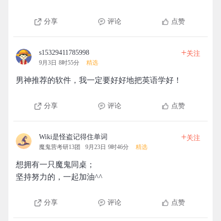
分享
评论
点赞
+
s15329411785998
关注
9月3日 8时55分
精选
男神推荐的软件，我一定要好好地把英语学好！
分享
评论
点赞
+
Wiki是怪盗记得住单词
关注
魔鬼营考研13团
9月23日 9时46分
精选
想拥有一只魔鬼同桌；
坚持努力的，一起加油^^
分享
评论
点赞