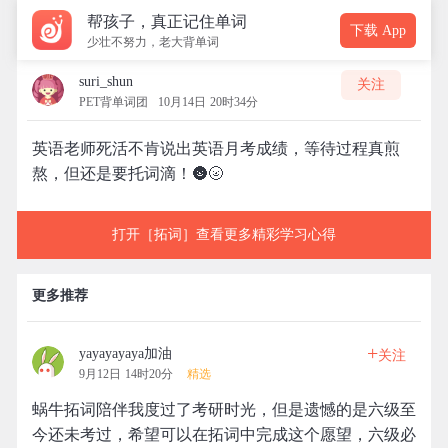
帮孩子，真正记住单词
下载 App
少壮不努力，老大背单词
suri_shun
关注
PET背单词团
10月14日 20时34分
英语老师死活不肯说出英语月考成绩，等待过程真煎
熬，但还是要托词滴！🌚🌝
打开［拓词］查看更多精彩学习心得
更多推荐
+
yayayayaya加油
关注
9月12日 14时20分
精选
蜗牛拓词陪伴我度过了考研时光，但是遗憾的是六级至
今还未考过，希望可以在拓词中完成这个愿望，六级必