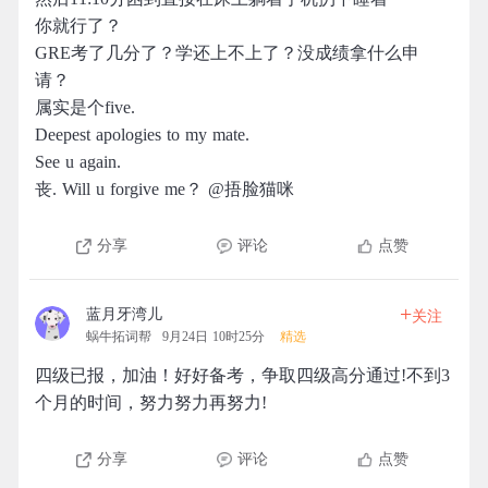
你就行了？
GRE考了几分了？学还上不上了？没成绩拿什么申
请？
属实是个five.
Deepest apologies to my mate.
See u again.
丧. Will u forgive me？ @捂脸猫咪
分享
评论
点赞
+
蓝月牙湾儿
关注
蜗牛拓词帮
9月24日 10时25分
精选
四级已报，加油！好好备考，争取四级高分通过!不到3
个月的时间，努力努力再努力!
分享
评论
点赞