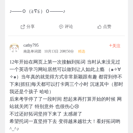
♪───Ｏ（≧∇≦）Ｏ────♪
分享
评论
点赞
+
cathy795
关注
南匙单词团
10月13日 20时50分
精选
12年开始在网页上第一次接触到拓词 当时从来没见过
一个英语学习网站居然可以做到让人如此上瘾 （๑✧∀
✧๑）当年真的就觉得方式非常新颖跟有趣 都背到停不
下来[抓狂]每天都可以打卡两三个小时 沉迷其中（那时
我还是个孩子 哈哈）
后来考学停了了一段时间 想起来再打算开始的时候 网
站就关闭了 特别意外 也很伤心😢
不过还好拓词坚持下来了 太感谢了
希望托词一直坚持下去 变得越来越壮大！看好拓词哟
^_^♪