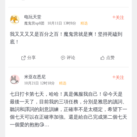
+
电玩天堂
关注
魔鬼营up8团
10月11日 13时8分
精选
我又又又又是百分之百！魔鬼营就是爽！坚持死磕到
底！
分享
评论
点赞
+
米亚在悉尼
关注
10月21日 12时18分
精选
七日打卡第七天，哈哈！真是佩服我自己！😜今天是
最後一天了，目前我的三項任務，分別是雅思的讀詞、
聽詞和譯詞的刻意訓練，正確率不是太穩定，希望下一
個七天可以在正確率加強。還是給自己完成第二個七天
一個愛的抱抱😘…