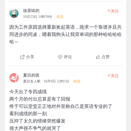
+
抹茶味的
关注
10月23日 14时59分
精选
因为工作原因选择重新捡起英语，跪求一个靠谱并且共
同进步的同桌，嗯着我狗头让我背单词的那种哈哈哈哈
哈～
分享
评论
点赞
+
夏目的斑
关注
夏目友人帐
10月9日 22时1分
精选
今天出了专四成绩
两个月的付出总算是有了回报
终于可以堂堂正正地对外宣称自己是英语专业的了
看到成绩的那一刻
压抑了太久的情绪突然爆发
很大声很不争气的就哭了