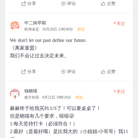
分享
评论
点赞
+
中二病早期
关注
乾坤未定
10月26日 21时46分
精选
We don't let our past define our future.
《离家童盟》
我们不会让过去决定未来。
分享
评论
点赞
+
钱晓喵
关注
彼方剑语
8月22日 19时26分
精选
麻麻终于给我买PLUS了！可以要桌桌了！
但是晓喵有几个要求，嘻嘻😜
1:每天坚持打卡（必须符合！）
2:最好（是最好哦）是比我大的（小姐姐/小哥哥）我11