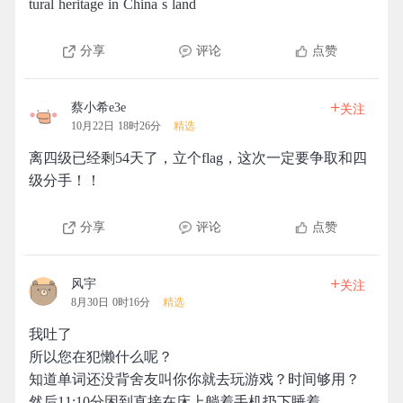
tural heritage in China s land
分享
评论
点赞
+
蔡小希e3e
关注
10月22日 18时26分
精选
离四级已经剩54天了，立个flag，这次一定要争取和四
级分手！！
分享
评论
点赞
+
风宇
关注
8月30日 0时16分
精选
我吐了
所以您在犯懒什么呢？
知道单词还没背舍友叫你你就去玩游戏？时间够用？
然后11:10分困到直接在床上躺着手机扔下睡着