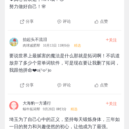
努力做好自己！🌸
分享
评论
点赞
+
抬起头不流泪
关注
肉球减肥帮
10月13日 11时6分
精选
要说世界上最腻害的魔法是什么那就是拓词啊！不叽道
放弃了多少个背单词软件，可是现在要让我删了拓词，
我跟他拼命❤️o(^o^)o
分享
评论
点赞
+
大海豹一方通行
关注
蜗牛拓词帮
9月28日 0时3分
精选
埼玉为了自己心中的正义，坚持每天锻炼身体，三年如
一日的努力和兴趣使然的初心，让他成为了最强。