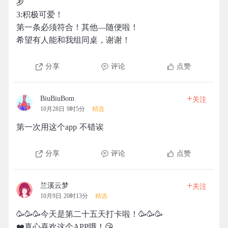
岁
3:积极可爱！
第一条必须符合！其他—随便啦！
希望有人能和我组同桌，谢谢！
分享
评论
点赞
+
BiuBiuBom
关注
10月28日 9时5分
精选
第一次用这个app 不错诶
分享
评论
点赞
+
兰溪云梦
关注
10月9日 20时13分
精选
🥳🥳🥳今天是第二十五天打卡啦！🥳🥳🥳
❤️真心喜欢这个APP哦！😘