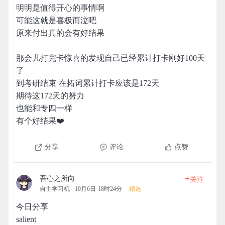
明明是值得开心的事情啊
可能这就是喜极而泣吧
原来付出真的会有好结果
那会儿打完卡惊喜的发现自己已经累计打卡刚好100天
了
到考研结束 在拓词累计打卡应该是172天
期待这172天的努力
也能和专四一样
有个好结果❤️
分享
评论
点赞
+
吾心之所向
关注
自主学习机
10月6日 18时24分
精选
今日分享
salient