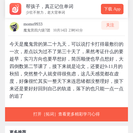
帮孩子，真正记住单词
下载 App
少壮不努力，老大背单词
momo9933
关注
魔鬼营四六级7团
10月14日 23时41分
今天是魔鬼营的第二十九天，可以说打卡打得最敷衍的
一次，差点以为过不了第三十天了，果然考证什么的要
趁早，实习方向也要早想好，简历顺便也早点想好，大
四倒数第二节课了，接下来就是论文，还要赶9-11月的
秋招，突然整个人就变得很焦虑，这几天感觉都在虚
度，好像很忙其实一整天下来连思绪都没整理好，接下
来还是要好好回到自己的轨道，落下的也只能一点一点
的追了
打开［拓词］查看更多精彩学习心得
更多推荐