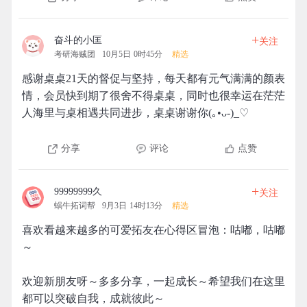
+
奋斗的小匡
关注
考研海贼团
10月5日 0时45分
精选
感谢桌桌21天的督促与坚持，每天都有元气满满的颜表
情，会员快到期了很舍不得桌桌，同时也很幸运在茫茫
人海里与桌相遇共同进步，桌桌谢谢你(｡•ᴗ-)_♡
分享
评论
点赞
+
99999999久
关注
蜗牛拓词帮
9月3日 14时13分
精选
喜欢看越来越多的可爱拓友在心得区冒泡：咕嘟，咕嘟
～
欢迎新朋友呀～多多分享，一起成长～希望我们在这里
都可以突破自我，成就彼此～