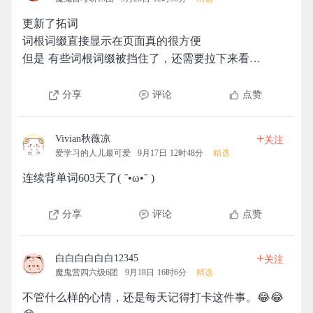
更新了拓词
词根词缀直接显示在页面真的很方便
但是 有些词根词缀被挡住了，还需要拉下来看…
分享
评论
点赞
+
Vivian秋薇凉
关注
爱学习的人儿最可爱
9月17日 12时48分
精选
连续背单词603天了( ˘•ω•˘ )
分享
评论
点赞
+
白白白白白白12345
关注
魔鬼营四六级6团
9月18日 16时6分
精选
不管什么样的心情，还是每天记得打卡这件事。😂😂