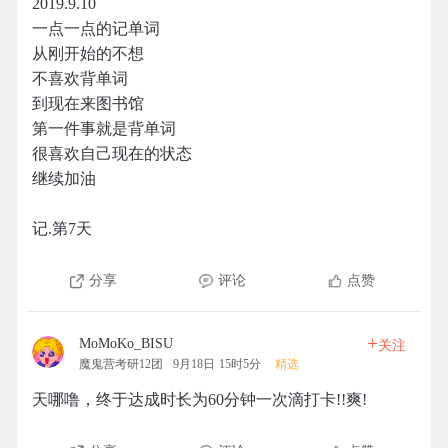
2019.9.10
一点一点的记单词
从刚开始的不想
不喜欢背单词
到现在来图书馆
第一件事就是背单词
很喜欢自己现在的状态
继续加油
记.第7天
分享
评论
点赞
+
MoMoKo_BISU
关注
魔鬼营考研12团
9月18日 15时5分
精选
天哪噜，终于达成时长为60分钟一次滴打卡!!爽!