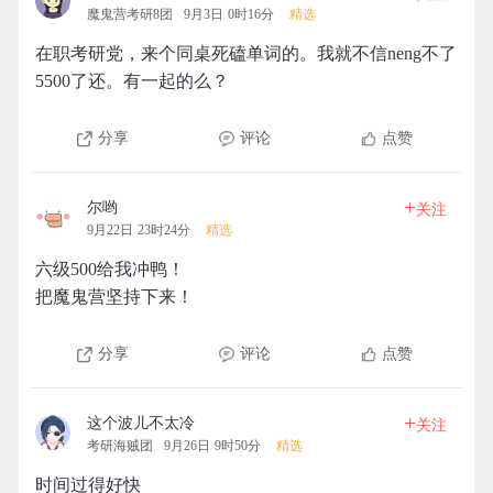
魔鬼营考研8团
9月3日 0时16分
精选
在职考研党，来个同桌死磕单词的。我就不信neng不了
5500了还。有一起的么？
分享
评论
点赞
+
尔哟
关注
9月22日 23时24分
精选
六级500给我冲鸭！
把魔鬼营坚持下来！
分享
评论
点赞
+
这个波儿不太冷
关注
考研海贼团
9月26日 9时50分
精选
时间过得好快