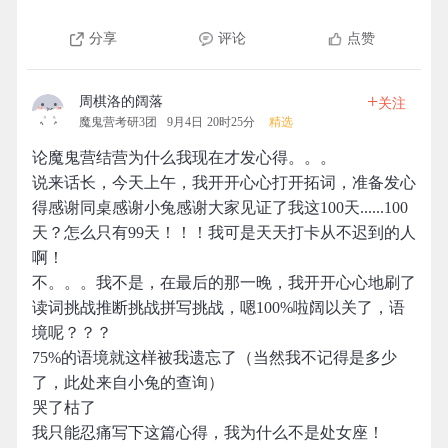
分享
评论
点赞
+
周棋洛的阔落
关注
魔鬼营考研3团
9月4日 20时25分
精选
论魔鬼营结营为什么我现在才发心得。。。
说来话长，今天上午，我开开心心打开拓词，准备发心
得感谢同桌感谢小兔感谢大家见证了我这100天......100
天？怎么只有99天！！！我可是天天打卡从不迟到的人
啊！
不。。。我不是，在最后的那一晚，我开开心心地刷了
读词挑战推断挑战拼写挑战，嗯100%啦阔以关了，语
境呢？？？
75%的语境就这样被我遗忘了（当然我不记得是多少
了，此处来自小兔的查询）
哭了枯了
我只能忍痛写下这篇心得，我为什么不是处女座！