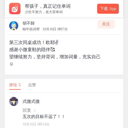
帮孩子，真正记住单词
下载 App
少壮不努力，老大背单词
胡不歸
关注
蜗牛拓词帮
10月16日 0时7分
第三次同桌成功！欧耶✌️
感谢小微童鞋的陪伴🥰
望继续努力，坚持背词，增加词量，充实自己
☺️
评论 5
点赞
式微式微
回复 ：
10月16日 0时14分