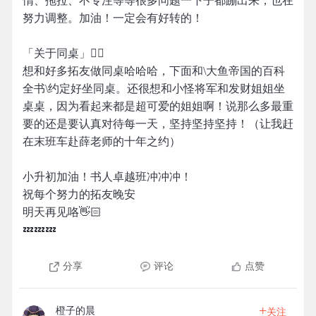
惰、拖拉、不专注等等很多问题一下子都蹦出来，也在
努力调整。加油！一定会有好转的！
「关于同桌」👇🏻
想和好多拓友做同桌哈哈哈，下面和\大鱼帝国的百科
全书\约定好坐同桌。还很想和小怪将军和发财姐姐坐
桌桌，因为看起来都是超可爱的姐姐啊！说那么多最重
要的还是要认真对待每一天，坚持坚持坚持！（让我赶
在末班车赴薛老师的十年之约）
小升初加油！书人卓越班冲冲冲！
祝每个努力的拓友晚安
明天再见咯👋🏻
💤💤💤
分享
评论
点赞
+
橙子的晨
关注