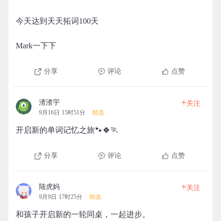
今天达到天天拓词100天
Mark一下下
分享
评论
点赞
+
渣渣宇
关注
9月16日 15时51分
精选
开启新的单词记忆之旅🐾🍀🏃
分享
评论
点赞
+
陆虎妈
关注
9月9日 17时25分
精选
和孩子开启新的一轮同桌，一起进步。