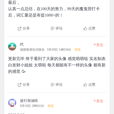
最后，
认真一点总结，在100天的努力，99天的魔鬼营打卡
后，词汇量还是有提1000+的！
分享
评论
点赞
+
杙
关注
祖国母亲生日快乐
9月29日 14时34分
精选
更新完毕 终于看到了大家的头像 感觉萌萌哒 实名制表
白发财小姐姐 太萌啦 每天都能有不一样的头像 都有新
的感觉 🥳
分享
评论
点赞
+
徒行加油哇
关注
9月10日 20时41分
精选