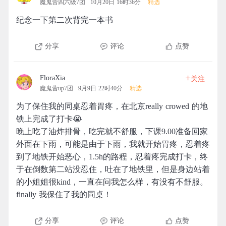
魔鬼营四六级7团
10月20日 16时36分
精选
纪念一下第二次背完一本书
分享
评论
点赞
+
FloraXia
关注
魔鬼营up7团
9月9日 22时40分
精选
为了保住我的同桌忍着胃疼，在北京really crowed 的地
铁上完成了打卡😭
晚上吃了油炸排骨，吃完就不舒服，下课9.00准备回家
外面在下雨，可能是由于下雨，我就开始胃疼，忍着疼
到了地铁开始恶心，1.5h的路程，忍着疼完成打卡，终
于在倒数第二站没忍住，吐在了地铁里，但是身边站着
的小姐姐很kind，一直在问我怎么样，有没有不舒服。
finally 我保住了我的同桌！
分享
评论
点赞