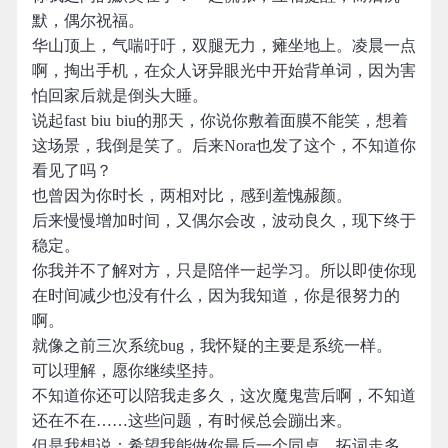
默，偶尔祝福。
华山顶上，气喘吁吁，双腿无力，瘫坐地上。凌晨一点
啊，掏出手机，在众人讶异眼光中开始背单词，因为害
怕回家后就是倒头大睡。
说起fast biu biu的那天，你说你敷着面膜不能笑，想着
这场景，我倒是笑了。后来Nora也发了这个，不知道你
看见了吗？
也曾因为你时长，两相对比，感到羞愧赧颜。
后来慢慢增加时间，又偶尔会改，波动良久，现下终于
稳定。
你我并不了解对方，只是陪伴一起学习。所以即使你现
在时间减少也没有什么，因为我知道，你是很努力的
啊。
就像之前三次系统bug，我怀疑的主要是系统一样。
可以理解，愿你继续坚持。
不知道你还可以陪我走多久，这次魔鬼营后啊，不知道
还在不在……这些问题，有时候总会蹦出来。
但是我想说：希望我能做你最后一个同桌。拓词走多