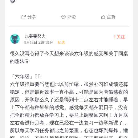
😂
分享
评论
点赞
+
九妄要努力
关注
9月18日 22时31分
精选
很久没写心得了今天想来谈谈六年级的感受和关于同桌
的想法💡
「六年级」👇🏻
六年级很重要当然也比以前忙碌，虽然补习班成绩还算
稳定，但是最近效率一直不高，可能是因为暑假熬夜的
原因，开学那么久了还是得到十二点左右才能睡着，早
上下午都有种晕晕的感觉。感觉每天都在混日子，没有
把全部精力都放在学习上，要马上调整回来啊！九月底
左右会进行月考，现在已经在一边复习一边学新课了，
所以每天学习任务都比之前繁重，心态也坏到爆炸，懒