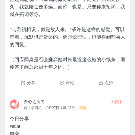
久，我就陪它走多远。而你，也是。只要你来拓词，我
就在拓词等你。
“与君初相识，似是故人来。”或许是这样的感觉。可以
带着，沉默也是舒适的。偶尔说些话，也能得到些喜人
的回复。
（回应同桌是否会嫌弃她时长最近这么短的小纸条，顺
便答了薛总那封十年之约。）
分享
评论
点赞
+
吾心之所向
关注
自主学习机
10月27日 14时37分
精选
今日分享
vaunt
自夸