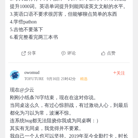
提升1000词。英语单词提升到能阅读英文文献的水平。
3.英语口语不要求很厉害，但能够聊点简单的东西
4.学些pathon
5.吉他不要落下
6.看完整看完两三本书
分享
评论
点赞
+
owomud
关注
TOFUTURE
9月16日 21时42分
精选
现在@少云
刚刚小纸条70字结束，现在在这对你说。
当同桌这么久，有过心惊胆战，有过激动人心，到最后
都化为习以为常，波澜不惊。
连系统bug都无法阻挠你我成为同桌啊：）
其实有无同桌，我觉得并不要紧。
我自己一个人也可以坚持。2019年至今全勤打卡，时长