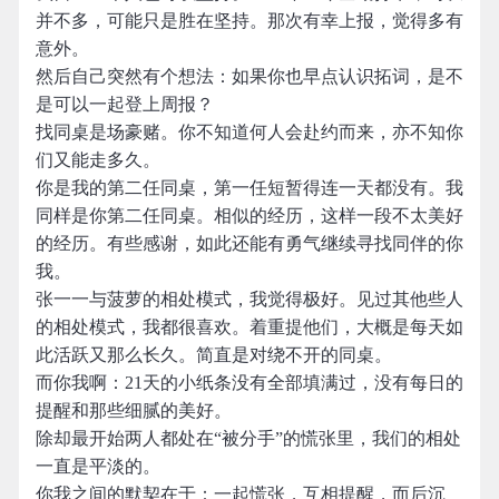
并不多，可能只是胜在坚持。那次有幸上报，觉得多有
意外。
然后自己突然有个想法：如果你也早点认识拓词，是不
是可以一起登上周报？
找同桌是场豪赌。你不知道何人会赴约而来，亦不知你
们又能走多久。
你是我的第二任同桌，第一任短暂得连一天都没有。我
同样是你第二任同桌。相似的经历，这样一段不太美好
的经历。有些感谢，如此还能有勇气继续寻找同伴的你
我。
张一一与菠萝的相处模式，我觉得极好。见过其他些人
的相处模式，我都很喜欢。着重提他们，大概是每天如
此活跃又那么长久。简直是对绕不开的同桌。
而你我啊：21天的小纸条没有全部填满过，没有每日的
提醒和那些细腻的美好。
除却最开始两人都处在“被分手”的慌张里，我们的相处
一直是平淡的。
你我之间的默契在于：一起慌张，互相提醒，而后沉